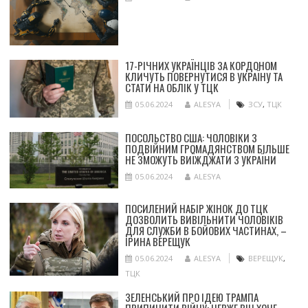
17-РІЧНИХ УКРАЇНЦІВ ЗА КОРДОНОМ
КЛИЧУТЬ ПОВЕРНУТИСЯ В УКРАЇНУ ТА
СТАТИ НА ОБЛІК У ТЦК
05.06.2024
ALESYA
ЗСУ
,
ТЦК
ПОСОЛЬСТВО США: ЧОЛОВІКИ З
ПОДВІЙНИМ ГРОМАДЯНСТВОМ БІЛЬШЕ
НЕ ЗМОЖУТЬ ВИЇЖДЖАТИ З УКРАЇНИ
05.06.2024
ALESYA
ПОСИЛЕНИЙ НАБІР ЖІНОК ДО ТЦК
ДОЗВОЛИТЬ ВИВІЛЬНИТИ ЧОЛОВІКІВ
ДЛЯ СЛУЖБИ В БОЙОВИХ ЧАСТИНАХ, –
ІРИНА ВЕРЕЩУК
05.06.2024
ALESYA
ВЕРЕЩУК
,
ТЦК
ЗЕЛЕНСЬКИЙ ПРО ІДЕЮ ТРАМПА