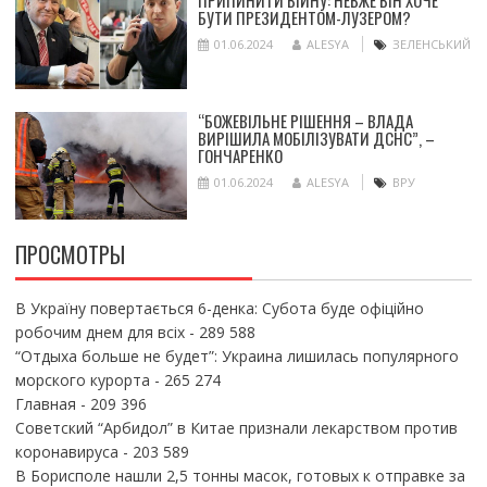
ПРИПИНИТИ ВІЙНУ: НЕВЖЕ ВІН ХОЧЕ
БУТИ ПРЕЗИДЕНТОМ-ЛУЗЕРОМ?
01.06.2024
ALESYA
ЗЕЛЕНСЬКИЙ
“БОЖЕВІЛЬНЕ РІШЕННЯ – ВЛАДА
ВИРІШИЛА МОБІЛІЗУВАТИ ДСНС”, –
ГОНЧАРЕНКО
01.06.2024
ALESYA
ВРУ
ПРОСМОТРЫ
В Україну повертається 6-денка: Субота буде офіційно
робочим днем для всіх
- 289 588
“Отдыха больше не будет”: Украина лишилась популярного
морского курорта
- 265 274
Главная
- 209 396
Советский “Арбидол” в Китае признали лекарством против
коронавируса
- 203 589
В Борисполе нашли 2,5 тонны масок, готовых к отправке за