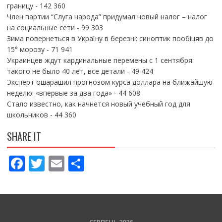
границу
- 142 360
Член партии “Слуга народа” придумал новый налог – налог
на социальные сети
- 99 303
Зима повернеться в Україну в березні: синоптик пообіцяв до
15° морозу
- 71 941
Украинцев ждут кардинальные перемены с 1 сентября:
такого не было 40 лет, все детали
- 49 424
Эксперт ошарашил прогнозом курса доллара на ближайшую
неделю: «впервые за два года»
- 44 608
Стало известно, как начнется новый учебный год для
школьников
- 44 360
SHARE IT
F
T
E
П
ac
w
m
о
e
itt
ai
ді
b
er
l
л