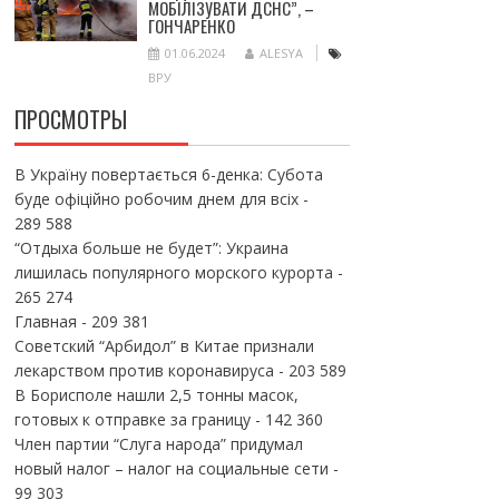
МОБІЛІЗУВАТИ ДСНС”, –
ГОНЧАРЕНКО
01.06.2024
ALESYA
ВРУ
ПРОСМОТРЫ
В Україну повертається 6-денка: Субота
буде офіційно робочим днем для всіх
-
289 588
“Отдыха больше не будет”: Украина
лишилась популярного морского курорта
-
265 274
Главная
- 209 381
Советский “Арбидол” в Китае признали
лекарством против коронавируса
- 203 589
В Борисполе нашли 2,5 тонны масок,
готовых к отправке за границу
- 142 360
Член партии “Слуга народа” придумал
новый налог – налог на социальные сети
-
99 303