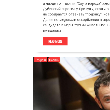
и нардеп от партии “Слуга народа” же
Дубинский спросил у Притулы, сколько 
не собирается отвечать “подонку”, ко
Далее последовали оскорбления в адре
кандидата в мэры “тупым животным”. С
вмешалась…
READ MORE
В Україні
Новини