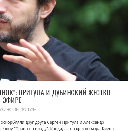
ОНОК”: ПРИТУЛА И ДУБИНСКИЙ ЖЕСТКО
 ЭФИРЕ
ДУБИНСКИЙ
,
ПРИТУЛА
 оскорбляли друг друга Сергей Притула и Александр
е шоу “Право на владу”. Кандидат на кресло мэра Киева