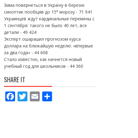
Зима повернеться в Україну в березні:
синоптик пообіцяв до 15° морозу
- 71 941
Украинцев ждут кардинальные перемены с
1 сентября: такого не было 40 лет, все
детали
- 49 424
Эксперт ошарашил прогнозом курса
доллара на ближайшую неделю: «впервые
за два года»
- 44 608
Стало известно, как начнется новый
учебный год для школьников
- 44 360
SHARE IT
F
T
E
П
ac
w
m
о
e
itt
ai
ді
b
er
l
л
o
и