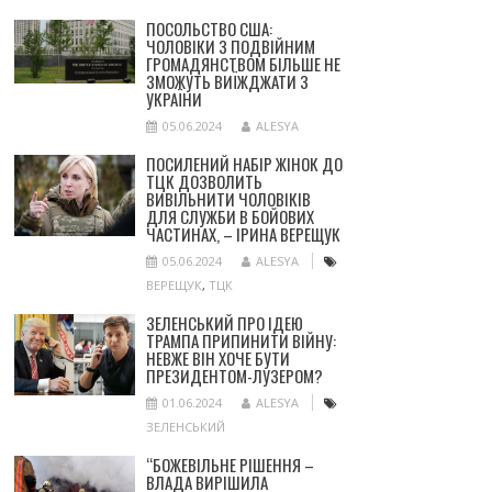
ПОСОЛЬСТВО США:
ЧОЛОВІКИ З ПОДВІЙНИМ
ГРОМАДЯНСТВОМ БІЛЬШЕ НЕ
ЗМОЖУТЬ ВИЇЖДЖАТИ З
УКРАЇНИ
05.06.2024
ALESYA
ПОСИЛЕНИЙ НАБІР ЖІНОК ДО
ТЦК ДОЗВОЛИТЬ
ВИВІЛЬНИТИ ЧОЛОВІКІВ
ДЛЯ СЛУЖБИ В БОЙОВИХ
ЧАСТИНАХ, – ІРИНА ВЕРЕЩУК
05.06.2024
ALESYA
ВЕРЕЩУК
,
ТЦК
ЗЕЛЕНСЬКИЙ ПРО ІДЕЮ
ТРАМПА ПРИПИНИТИ ВІЙНУ:
НЕВЖЕ ВІН ХОЧЕ БУТИ
ПРЕЗИДЕНТОМ-ЛУЗЕРОМ?
01.06.2024
ALESYA
ЗЕЛЕНСЬКИЙ
“БОЖЕВІЛЬНЕ РІШЕННЯ –
ВЛАДА ВИРІШИЛА