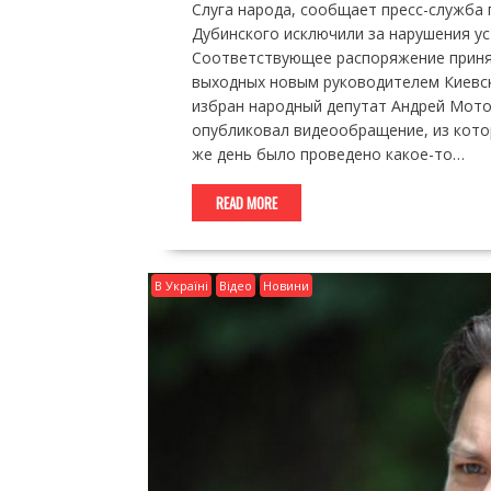
Слуга народа, сообщает пресс-служба п
Дубинского исключили за нарушения у
Соответствующее распоряжение принял
выходных новым руководителем Киевск
избран народный депутат Андрей Мотов
опубликовал видеообращение, из котор
же день было проведено какое-то…
READ MORE
В Україні
Відео
Новини