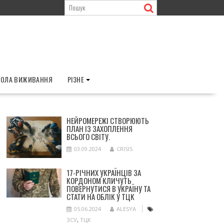
ОЛА ВИЖИВАННЯ
РІЗНЕ
НЕЙРОМЕРЕЖІ СТВОРЮЮТЬ
ПЛАН ІЗ ЗАХОПЛЕННЯ
ВСЬОГО СВІТУ.
03.09.2024
CRISIS
17-РІЧНИХ УКРАЇНЦІВ ЗА
КОРДОНОМ КЛИЧУТЬ
ПОВЕРНУТИСЯ В УКРАЇНУ ТА
СТАТИ НА ОБЛІК У ТЦК
05.06.2024
ALESYA
ЗСУ
,
ТЦК