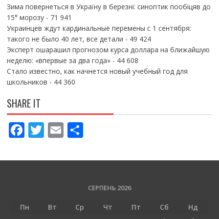
Зима повернеться в Україну в березні: синоптик пообіцяв до
15° морозу
- 71 941
Украинцев ждут кардинальные перемены с 1 сентября:
такого не было 40 лет, все детали
- 49 424
Эксперт ошарашил прогнозом курса доллара на ближайшую
неделю: «впервые за два года»
- 44 608
Стало известно, как начнется новый учебный год для
школьников
- 44 360
SHARE IT
F
T
E
П
ac
w
m
о
e
itt
ai
ді
b
er
l
л
o
и
СЕРПЕНЬ 2026
o
т
Пн
Вт
Ср
Чт
Пт
Сб
Нд