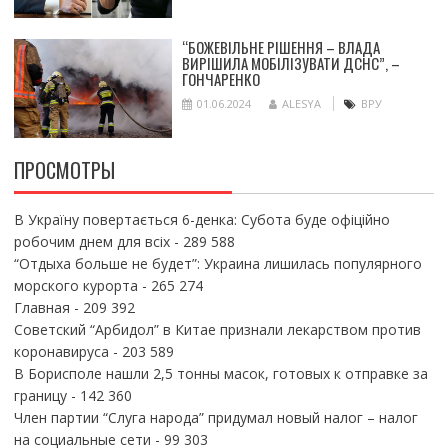
“БОЖЕВІЛЬНЕ РІШЕННЯ – ВЛАДА
ВИРІШИЛА МОБІЛІЗУВАТИ ДСНС”, –
ГОНЧАРЕНКО
01.06.2024
ALESYA
ВРУ
ПРОСМОТРЫ
В Україну повертається 6-денка: Субота буде офіційно
робочим днем для всіх
- 289 588
“Отдыха больше не будет”: Украина лишилась популярного
морского курорта
- 265 274
Главная
- 209 392
Советский “Арбидол” в Китае признали лекарством против
коронавируса
- 203 589
В Борисполе нашли 2,5 тонны масок, готовых к отправке за
границу
- 142 360
Член партии “Слуга народа” придумал новый налог – налог
на социальные сети
- 99 303