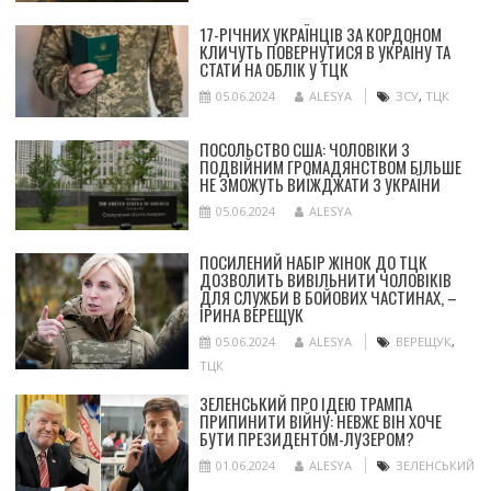
17-РІЧНИХ УКРАЇНЦІВ ЗА КОРДОНОМ
КЛИЧУТЬ ПОВЕРНУТИСЯ В УКРАЇНУ ТА
СТАТИ НА ОБЛІК У ТЦК
05.06.2024
ALESYA
ЗСУ
,
ТЦК
ПОСОЛЬСТВО США: ЧОЛОВІКИ З
ПОДВІЙНИМ ГРОМАДЯНСТВОМ БІЛЬШЕ
НЕ ЗМОЖУТЬ ВИЇЖДЖАТИ З УКРАЇНИ
05.06.2024
ALESYA
ПОСИЛЕНИЙ НАБІР ЖІНОК ДО ТЦК
ДОЗВОЛИТЬ ВИВІЛЬНИТИ ЧОЛОВІКІВ
ДЛЯ СЛУЖБИ В БОЙОВИХ ЧАСТИНАХ, –
ІРИНА ВЕРЕЩУК
05.06.2024
ALESYA
ВЕРЕЩУК
,
ТЦК
ЗЕЛЕНСЬКИЙ ПРО ІДЕЮ ТРАМПА
ПРИПИНИТИ ВІЙНУ: НЕВЖЕ ВІН ХОЧЕ
БУТИ ПРЕЗИДЕНТОМ-ЛУЗЕРОМ?
01.06.2024
ALESYA
ЗЕЛЕНСЬКИЙ