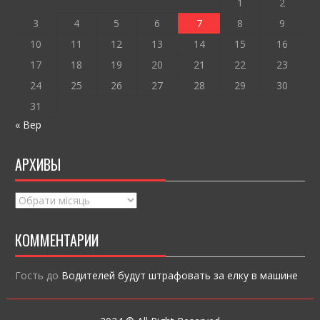
k
и
1
2
ся
3
4
5
6
7
8
9
10
11
12
13
14
15
16
17
18
19
20
21
22
23
24
25
26
27
28
29
30
31
« Вер
АРХИВЫ
Архивы
КОММЕНТАРИИ
Гость
до
Водителей будут штрафовать за елку в машине