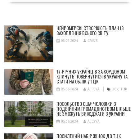
НЕЙРОМЕРЕЖІ СТВОРЮЮТЬ ПЛАН ІЗ
ЗАХОПЛЕННЯ ВСЬОГО СВІТУ.
03.09.2024
CRISIS
17-РІЧНИХ УКРАЇНЦІВ ЗА КОРДОНОМ
КЛИЧУТЬ ПОВЕРНУТИСЯ В УКРАЇНУ ТА
СТАТИ НА ОБЛІК У ТЦК
05.06.2024
ALESYA
ЗСУ
,
ТЦК
ПОСОЛЬСТВО США: ЧОЛОВІКИ З
ПОДВІЙНИМ ГРОМАДЯНСТВОМ БІЛЬШЕ
НЕ ЗМОЖУТЬ ВИЇЖДЖАТИ З УКРАЇНИ
05.06.2024
ALESYA
ПОСИЛЕНИЙ НАБІР ЖІНОК ДО ТЦК