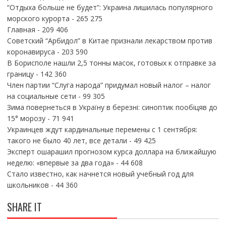
“Отдыха больше не будет”: Украина лишилась популярного
морского курорта
- 265 275
Главная
- 209 406
Советский “Арбидол” в Китае признали лекарством против
коронавируса
- 203 590
В Борисполе нашли 2,5 тонны масок, готовых к отправке за
границу
- 142 360
Член партии “Слуга народа” придумал новый налог – налог
на социальные сети
- 99 305
Зима повернеться в Україну в березні: синоптик пообіцяв до
15° морозу
- 71 941
Украинцев ждут кардинальные перемены с 1 сентября:
такого не было 40 лет, все детали
- 49 425
Эксперт ошарашил прогнозом курса доллара на ближайшую
неделю: «впервые за два года»
- 44 608
Стало известно, как начнется новый учебный год для
школьников
- 44 360
SHARE IT