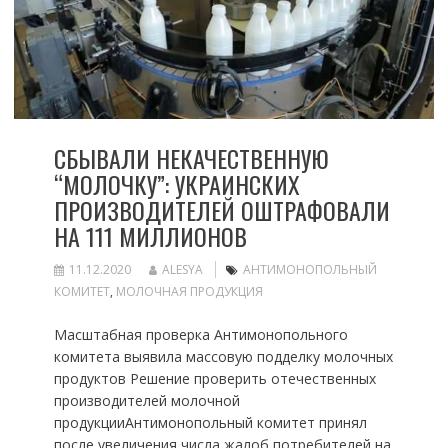
СБЫВАЛИ НЕКАЧЕСТВЕННУЮ
“МОЛОЧКУ”: УКРАИНСКИХ
ПРОИЗВОДИТЕЛЕЙ ОШТРАФОВАЛИ
НА 111 МИЛЛИОНОВ
11.12.2020
ALESYA
АНТИМОНОПОЛЬНЫЙ
КОМИТЕТ
,
МОЛОЧНАЯ ПРОДУКЦИЯ
Масштабная проверка Антимонопольного
комитета выявила массовую подделку молочных
продуктов Решение проверить отечественных
производителей молочной
продукцииАнтимонопольный комитет принял
после увеличения числа жалоб потребителей на