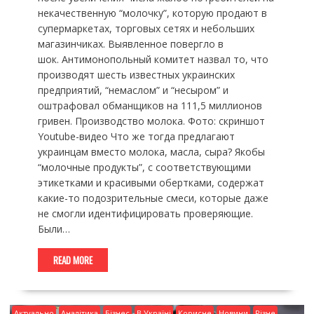
некачественную “молочку”, которую продают в
супермаркетах, торговых сетях и небольших
магазинчиках. Выявленное повергло в
шок. Антимонопольный комитет назвал то, что
производят шесть известных украинских
предприятий, “немаслом” и “несыром” и
оштрафовал обманщиков на 111,5 миллионов
гривен. Производство молока. Фото: скриншот
Youtube-видео Что же тогда предлагают
украинцам вместо молока, масла, сыра? Якобы
“молочные продукты”, с соответствующими
этикетками и красивыми обертками, содержат
какие-то подозрительные смеси, которые даже
не смогли идентифицировать проверяющие.
Были…
READ MORE
Актуально
Аналітика
Бізнес
В Україні
Корисне
Новини
Різне