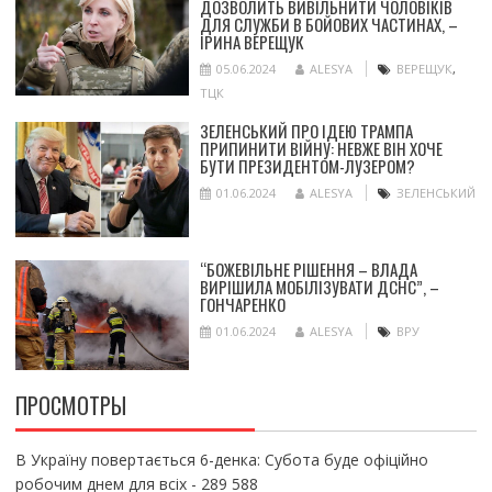
ДОЗВОЛИТЬ ВИВІЛЬНИТИ ЧОЛОВІКІВ
ДЛЯ СЛУЖБИ В БОЙОВИХ ЧАСТИНАХ, –
ІРИНА ВЕРЕЩУК
05.06.2024
ALESYA
ВЕРЕЩУК
,
ТЦК
ЗЕЛЕНСЬКИЙ ПРО ІДЕЮ ТРАМПА
ПРИПИНИТИ ВІЙНУ: НЕВЖЕ ВІН ХОЧЕ
БУТИ ПРЕЗИДЕНТОМ-ЛУЗЕРОМ?
01.06.2024
ALESYA
ЗЕЛЕНСЬКИЙ
“БОЖЕВІЛЬНЕ РІШЕННЯ – ВЛАДА
ВИРІШИЛА МОБІЛІЗУВАТИ ДСНС”, –
ГОНЧАРЕНКО
01.06.2024
ALESYA
ВРУ
ПРОСМОТРЫ
В Україну повертається 6-денка: Субота буде офіційно
робочим днем для всіх
- 289 588