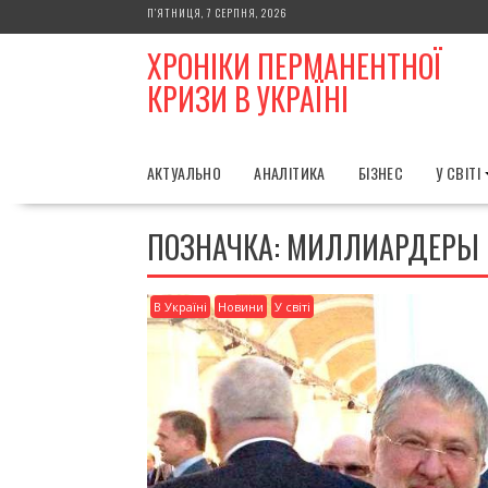
Skip
П’ЯТНИЦЯ, 7 СЕРПНЯ, 2026
to
ХРОНІКИ ПЕРМАНЕНТНОЇ
content
КРИЗИ В УКРАЇНІ
АКТУАЛЬНО
АНАЛІТИКА
БІЗНЕС
У СВІТІ
ПОЗНАЧКА:
МИЛЛИАРДЕРЫ
В Україні
Новини
У світі