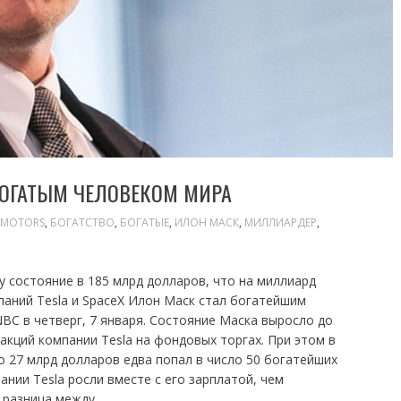
ОГАТЫМ ЧЕЛОВЕКОМ МИРА
 MOTORS
,
БОГАТСТВО
,
БОГАТЫЕ
,
ИЛОН МАСК
,
МИЛЛИАРДЕР
,
у состояние в 185 млрд долларов, что на миллиард
паний Tesla и SpaceX Илон Маск стал богатейшим
C в четверг, 7 января. Состояние Маска выросло до
акций компании Tesla на фондовых торгах. При этом в
о 27 млрд долларов едва попал в число 50 богатейших
ании Tesla росли вместе с его зарплатой, чем
е разница между…