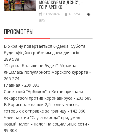
МОБІЛІЗУВАТИ ДСНС”, –
ГОНЧАРЕНКО
01.06.2024
ALESYA
ВРУ
ПРОСМОТРЫ
В Україну повертається 6-денка: Субота
буде офіційно робочим днем для всіх
-
289 588
“Отдыха больше не будет”: Украина
лишилась популярного морского курорта
-
265 274
Главная
- 209 393
Советский “Арбидол” в Китае признали
лекарством против коронавируса
- 203 589
В Борисполе нашли 2,5 тонны масок,
готовых к отправке за границу
- 142 360
Член партии “Слуга народа” придумал
новый налог – налог на социальные сети
-
99 303