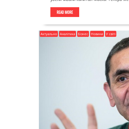
READ MORE
Актуально
Аналітика
Бізнес
Новини
У світі