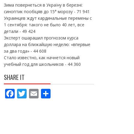
Зима повернеться в Україну в березні:
синоптик пообіцяв до 15° морозу
- 71 941
Украинцев ждут кардинальные перемены с
1 сентября: такого не было 40 лет, все
детали
- 49 424
Эксперт ошарашил прогнозом курса
доллара на ближайшую неделю: «впервые
за два года»
- 44 608
Стало известно, как начнется новый
учебный год для школьников
- 44 360
SHARE IT
F
T
E
П
ac
w
m
о
e
itt
ai
ді
b
er
l
л
o
и