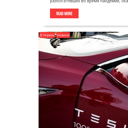
разбогатевших во время пандемии, ока
READ MORE
В Україні
Новини