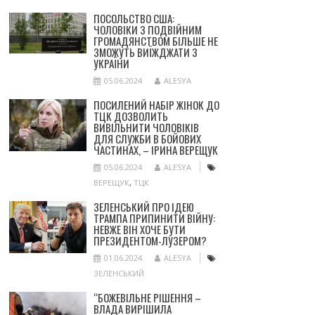
ПОСОЛЬСТВО США:
ЧОЛОВІКИ З ПОДВІЙНИМ
ГРОМАДЯНСТВОМ БІЛЬШЕ НЕ
ЗМОЖУТЬ ВИЇЖДЖАТИ З
УКРАЇНИ
05.06.2024
ALESYA
ПОСИЛЕНИЙ НАБІР ЖІНОК ДО
ТЦК ДОЗВОЛИТЬ
ВИВІЛЬНИТИ ЧОЛОВІКІВ
ДЛЯ СЛУЖБИ В БОЙОВИХ
ЧАСТИНАХ, – ІРИНА ВЕРЕЩУК
05.06.2024
ALESYA
ВЕРЕЩУК
,
ТЦК
ЗЕЛЕНСЬКИЙ ПРО ІДЕЮ
ТРАМПА ПРИПИНИТИ ВІЙНУ:
НЕВЖЕ ВІН ХОЧЕ БУТИ
ПРЕЗИДЕНТОМ-ЛУЗЕРОМ?
01.06.2024
ALESYA
ЗЕЛЕНСЬКИЙ
“БОЖЕВІЛЬНЕ РІШЕННЯ –
ВЛАДА ВИРІШИЛА