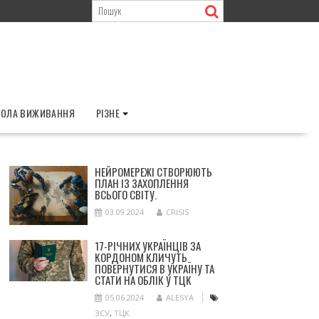
ОЛА ВИЖИВАННЯ
РІЗНЕ
НЕЙРОМЕРЕЖІ СТВОРЮЮТЬ
ПЛАН ІЗ ЗАХОПЛЕННЯ
ВСЬОГО СВІТУ.
03.09.2024
CRISIS
17-РІЧНИХ УКРАЇНЦІВ ЗА
КОРДОНОМ КЛИЧУТЬ
ПОВЕРНУТИСЯ В УКРАЇНУ ТА
СТАТИ НА ОБЛІК У ТЦК
05.06.2024
ALESYA
ЗСУ
,
ТЦК