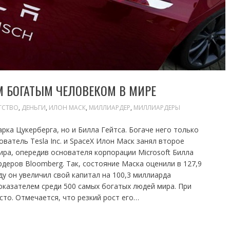
 БОГАТЫМ ЧЕЛОВЕКОМ В МИРЕ
ТСТВО
,
ДЕНЬГИ
,
ИЛОН МАСК
,
МИЛЛИАРДЕР
,
МИЛЛИАРДЕРЫ
рка Цукерберга, но и Билла Гейтса. Богаче него только
атель Tesla Inc. и SpaceX Илон Маск занял второе
ира, опередив основателя корпорации Microsoft Билла
рдеров Bloomberg. Так, состояние Маска оценили в 127,9
у он увеличил свой капитал на 100,3 миллиарда
оказателем среди 500 самых богатых людей мира. При
сто. Отмечается, что резкий рост его…