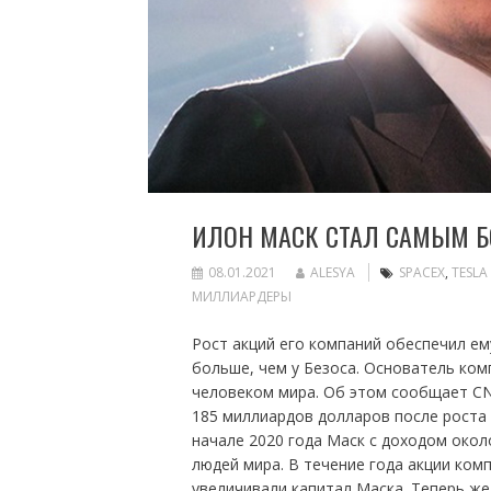
ИЛОН МАСК СТАЛ САМЫМ Б
08.01.2021
ALESYA
SPACEX
,
TESLA
МИЛЛИАРДЕРЫ
Рост акций его компаний обеспечил ем
больше, чем у Безоса. Основатель ком
человеком мира. Об этом сообщает CNB
185 миллиардов долларов после роста 
начале 2020 года Маск с доходом окол
людей мира. В течение года акции комп
увеличивали капитал Маска. Теперь ж