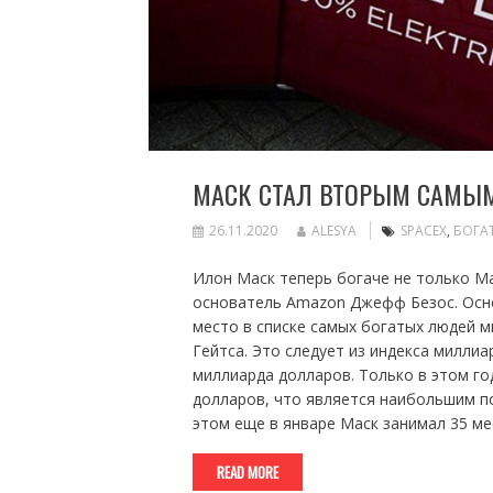
МАСК СТАЛ ВТОРЫМ САМЫМ
26.11.2020
ALESYA
SPACEX
,
БОГА
Илон Маск теперь богаче не только Ма
основатель Amazon Джефф Безос. Основ
место в списке самых богатых людей м
Гейтса. Это следует из индекса миллиа
миллиарда долларов. Только в этом год
долларов, что является наибольшим п
этом еще в январе Маск занимал 35 ме
READ MORE