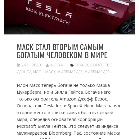
МАСК СТАЛ ВТОРЫМ САМЫМ
БОГАТЫМ ЧЕЛОВЕКОМ В МИРЕ
26.11.2020
ALESYA
SPACEX
,
БОГАТСТВО
,
ДЕНЬГИ
,
ИЛОН МАСК
,
МИЛЛИАРДЕР
,
МИЛЛИАРДЕРЫ
Илон Маск теперь богаче не только Марка
Цукерберга, но и Билла Гейтса. Богаче него
только основатель Amazon Джефф Безос.
Основатель Tesla Inc. и SpaceX Илон Маск занял
второе место в списке самых богатых людей
мира, опередив основателя корпорации
Microsoft Билла Гейтса. Это следует из индекса
миллиардеров Bloomberg. Так, состояние Маска