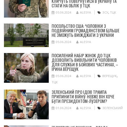
КЛИЧУТЬ ПОВЕРНУТИСЯ В УКРАЇНУ ТА
СТАТИ НА ОБЛІК У ТЦК
05.06.2024
ALESYA
ЗСУ
,
ТЦК
ПОСОЛЬСТВО США: ЧОЛОВІКИ З
ПОДВІЙНИМ ГРОМАДЯНСТВОМ БІЛЬШЕ
НЕ ЗМОЖУТЬ ВИЇЖДЖАТИ З УКРАЇНИ
05.06.2024
ALESYA
ПОСИЛЕНИЙ НАБІР ЖІНОК ДО ТЦК
ДОЗВОЛИТЬ ВИВІЛЬНИТИ ЧОЛОВІКІВ
ДЛЯ СЛУЖБИ В БОЙОВИХ ЧАСТИНАХ, –
ІРИНА ВЕРЕЩУК
05.06.2024
ALESYA
ВЕРЕЩУК
,
ТЦК
ЗЕЛЕНСЬКИЙ ПРО ІДЕЮ ТРАМПА
ПРИПИНИТИ ВІЙНУ: НЕВЖЕ ВІН ХОЧЕ
БУТИ ПРЕЗИДЕНТОМ-ЛУЗЕРОМ?
01.06.2024
ALESYA
ЗЕЛЕНСЬКИЙ