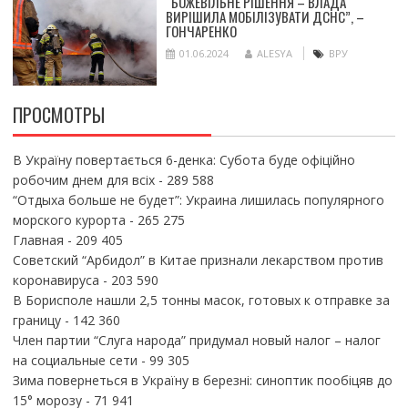
“БОЖЕВІЛЬНЕ РІШЕННЯ – ВЛАДА
ВИРІШИЛА МОБІЛІЗУВАТИ ДСНС”, –
ГОНЧАРЕНКО
01.06.2024
ALESYA
ВРУ
ПРОСМОТРЫ
В Україну повертається 6-денка: Субота буде офіційно
робочим днем для всіх
- 289 588
“Отдыха больше не будет”: Украина лишилась популярного
морского курорта
- 265 275
Главная
- 209 405
Советский “Арбидол” в Китае признали лекарством против
коронавируса
- 203 590
В Борисполе нашли 2,5 тонны масок, готовых к отправке за
границу
- 142 360
Член партии “Слуга народа” придумал новый налог – налог
на социальные сети
- 99 305
Зима повернеться в Україну в березні: синоптик пообіцяв до
15° морозу
- 71 941