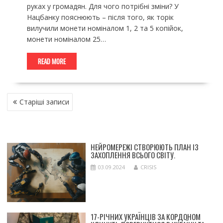
руках у громадян. Для чого потрібні зміни? У
Нацбанку пояснюють – після того, як торік
вилучили монети номіналом 1, 2 та 5 копійок,
монети номіналом 25…
READ MORE
НАВІГАЦІЯ
Старіші записи
ЗА
ЗАПИСАМИ
НЕЙРОМЕРЕЖІ СТВОРЮЮТЬ ПЛАН ІЗ
ЗАХОПЛЕННЯ ВСЬОГО СВІТУ.
03.09.2024
CRISIS
17-РІЧНИХ УКРАЇНЦІВ ЗА КОРДОНОМ