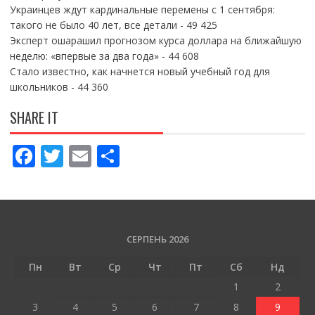
Украинцев ждут кардинальные перемены с 1 сентября:
такого не было 40 лет, все детали
- 49 425
Эксперт ошарашил прогнозом курса доллара на ближайшую
неделю: «впервые за два года»
- 44 608
Стало известно, как начнется новый учебный год для
школьников
- 44 360
SHARE IT
F
T
E
П
ac
w
m
о
e
itt
ai
ді
b
er
l
л
o
и
СЕРПЕНЬ 2026
o
т
Пн
Вт
Ср
Чт
Пт
Сб
Нд
k
и
1
2
ся
3
4
5
6
7
8
9