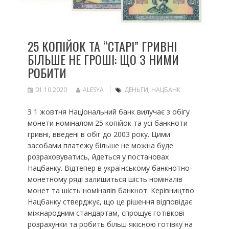
25 КОПІЙОК ТА “СТАРІ” ГРИВНІ
БІЛЬШЕ НЕ ГРОШІ: ЩО З НИМИ
РОБИТИ
01.10.2020
ALESYA
ДЕНЬГИ
,
НАЦБАНК
З 1 жовтня Національний банк вилучає з обігу
монети номіналом 25 копійок та усі банкноти
гривні, введені в обіг до 2003 року. Цими
засобами платежу більше не можна буде
розраховуватись, йдеться у постановах
Нацбанку. Відтепер в українському банкнотно-
монетному ряді залишиться шість номіналів
монет та шість номіналів банкнот. Керівництво
Нацбанку стверджує, що це рішення відповідає
міжнародним стандартам, спрощує готівкові
розрахунки та робить більш якісною готівку на