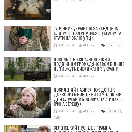
17-РІЧНИХ УКРАЇНЦІВ ЗА КОРДОНОМ
КЛИЧУТЬ ПОВЕРНУТИСЯ В УКРАЇНУ ТА
СТАТИ НА ОБЛІК У ТЦК
05.06.2024
ALESYA
ЗСУ
,
ТЦК
ПОСОЛЬСТВО США: ЧОЛОВІКИ З
ПОДВІЙНИМ ГРОМАДЯНСТВОМ БІЛЬШЕ
НЕ ЗМОЖУТЬ ВИЇЖДЖАТИ З УКРАЇНИ
05.06.2024
ALESYA
ПОСИЛЕНИЙ НАБІР ЖІНОК ДО ТЦК
ДОЗВОЛИТЬ ВИВІЛЬНИТИ ЧОЛОВІКІВ
ДЛЯ СЛУЖБИ В БОЙОВИХ ЧАСТИНАХ, –
ІРИНА ВЕРЕЩУК
05.06.2024
ALESYA
ВЕРЕЩУК
,
ТЦК
ЗЕЛЕНСЬКИЙ ПРО ІДЕЮ ТРАМПА