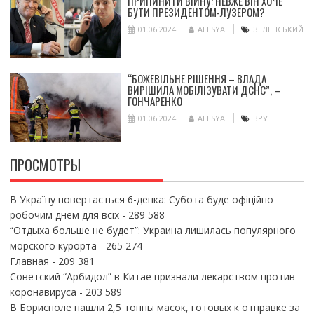
ПРИПИНИТИ ВІЙНУ: НЕВЖЕ ВІН ХОЧЕ
БУТИ ПРЕЗИДЕНТОМ-ЛУЗЕРОМ?
01.06.2024
ALESYA
ЗЕЛЕНСЬКИЙ
“БОЖЕВІЛЬНЕ РІШЕННЯ – ВЛАДА
ВИРІШИЛА МОБІЛІЗУВАТИ ДСНС”, –
ГОНЧАРЕНКО
01.06.2024
ALESYA
ВРУ
ПРОСМОТРЫ
В Україну повертається 6-денка: Субота буде офіційно
робочим днем для всіх
- 289 588
“Отдыха больше не будет”: Украина лишилась популярного
морского курорта
- 265 274
Главная
- 209 381
Советский “Арбидол” в Китае признали лекарством против
коронавируса
- 203 589
В Борисполе нашли 2,5 тонны масок, готовых к отправке за