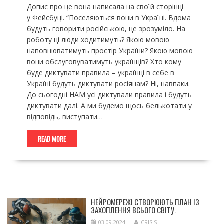
Допис про це вона написала на своїй сторінці
у Фейсбуці. “Поселяються вони в Україні. Вдома
будуть говорити російською, це зрозуміло. На
роботу ці люди ходитимуть? Якою мовою
наповнюватимуть простір України? Якою мовою
вони обслуговуватимуть українців? Хто кому
буде диктувати правила – українці в себе в
Україні будуть диктувати росіянам? Ні, навпаки.
До сьогодні НАМ усі диктували правила і будуть
диктувати далі. А ми будемо щось белькотати у
відповідь, виступати…
READ MORE
НЕЙРОМЕРЕЖІ СТВОРЮЮТЬ ПЛАН ІЗ
ЗАХОПЛЕННЯ ВСЬОГО СВІТУ.
03.09.2024
CRISIS