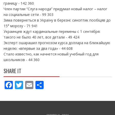
границу
- 142 360
Член партии “Слуга народа” придумал новый налог – налог
на социальные сети
- 99 303
Зима повернеться в Україну в березні: синоптик пообіцяв до
15° морозу
- 71 941
Украинцев ждут кардинальные перемены с 1 сентября:
такого не было 40 лет, все детали
- 49 424
Эксперт ошарашил прогнозом курса доллара на ближайшую
неделю: «впервые за два года»
- 44 608
Стало известно, как начнется новый учебный год для
школьников
- 44 360
SHARE IT
F
T
E
П
ac
w
m
о
e
itt
ai
ді
b
er
l
л