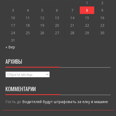
k
и
1
2
ся
3
4
5
6
7
8
9
10
11
12
13
14
15
16
17
18
19
20
21
22
23
24
25
26
27
28
29
30
31
« Вер
АРХИВЫ
Архивы
КОММЕНТАРИИ
Гость
до
Водителей будут штрафовать за елку в машине