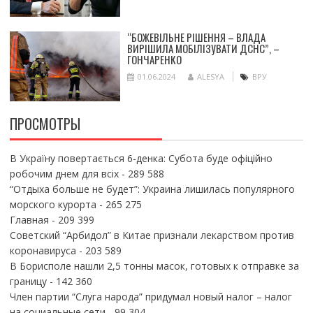
“БОЖЕВІЛЬНЕ РІШЕННЯ – ВЛАДА
ВИРІШИЛА МОБІЛІЗУВАТИ ДСНС”, –
ГОНЧАРЕНКО
01.06.2024
ALESYA
ВРУ
ПРОСМОТРЫ
В Україну повертається 6-денка: Субота буде офіційно
робочим днем для всіх
- 289 588
“Отдыха больше не будет”: Украина лишилась популярного
морского курорта
- 265 275
Главная
- 209 399
Советский “Арбидол” в Китае признали лекарством против
коронавируса
- 203 589
В Борисполе нашли 2,5 тонны масок, готовых к отправке за
границу
- 142 360
Член партии “Слуга народа” придумал новый налог – налог
на социальные сети
- 99 304