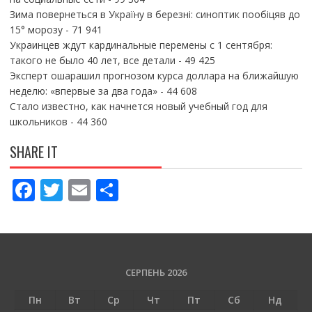
Зима повернеться в Україну в березні: синоптик пообіцяв до
15° морозу
- 71 941
Украинцев ждут кардинальные перемены с 1 сентября:
такого не было 40 лет, все детали
- 49 425
Эксперт ошарашил прогнозом курса доллара на ближайшую
неделю: «впервые за два года»
- 44 608
Стало известно, как начнется новый учебный год для
школьников
- 44 360
SHARE IT
F
T
E
П
ac
w
m
о
e
itt
ai
ді
b
er
l
л
o
и
СЕРПЕНЬ 2026
o
т
Пн
Вт
Ср
Чт
Пт
Сб
Нд