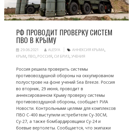
РФ ПРОВОДИТ ПРОВЕРКУ СИСТЕМ
ПВО В КРЫМУ
29.06.2021
ALESYA
АННЕКСИЯ КРЫМА
,
КРЫМ
,
ПВО
,
РОССИЯ
,
СИ БРИЗ
,
УЧЕНИЯ
Россия решила проверить системы
противовоздушной обороны на оккупированом
полуострове на фоне учений Sea Breeze. Россия
во вторник, 29 июня, проводит в
аннексированном Крыму проверку системы
противовоздушной обороны, сообщает РИА
Новости. Контрольными целями для комплексов
ПВО С-400 выступили истребители Су-30СМ,
Су-27, а также бомбардировщики Су-24 и
боевые вертолеты. Сообщается, что экипажи