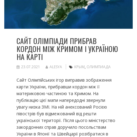
САЙТ ОЛІМПІАДИ ПРИБРАВ
КОРДОН МІЖ КРИМОМ І УКРАЇНОЮ
НА КАРТІ
23.07.2021
ALESYA
КРЫМ
,
ОЛИМПИАДА
Сайт Олімпійських ігор виправив зображення
карти України, прибравши кордон між її
материковою частиною та Кримом. На
публікацію цієї мапи напередодні звернули
увагу низка ЗМІ. На ній анексований Росією
півострів був відмежований від решти
української території. Після цього міністерство
закордонних справ доручило посольствам
України в Японії та Швейцарії розібратися в