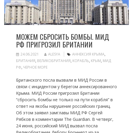
МОЖЕМ СБРОСИТЬ БОМБЫ. МИД
РФ ПРИГРОЗИЛ БРИТАНИИ
24.06.2021
ALESYA
АННЕКСИЯ КРЫМА
,
БРИТАНИЯ
,
ВЕЛИКОБРИТАНИЯ
,
КОРАБЛЬ
,
КРЫМ
,
МИД
РФ
,
ЧЕРНОЕ МОРЕ
Британского посла вызвали в МИД России в
связи с инцидентом у берегом аннексированного
Крыма. МИД России пригрозил Британии
“сбросить бомбы не только на пути корабля” в
ответ на якобы нарушение российских границ.
Об этом заявил замглавы МИД РФ Сергей
Рябков в комментарии The Guardian. В четверг,
24 июня, российский МИД вызвал посла
Великобритании Дебору Броннерт из-за