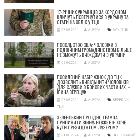
17-РІЧНИХ УКРАЇНЦІВ ЗА КОРДОНОМ
КЛИЧУТЬ ПОВЕРНУТИСЯ В УКРАЇНУ ТА
СТАТИ НА ОБЛІК У ТЦК
05.06.2024
ALESYA
ЗСУ
,
ТЦК
ПОСОЛЬСТВО США: ЧОЛОВІКИ З
ПОДВІЙНИМ ГРОМАДЯНСТВОМ БІЛЬШЕ
НЕ ЗМОЖУТЬ ВИЇЖДЖАТИ З УКРАЇНИ
05.06.2024
ALESYA
ПОСИЛЕНИЙ НАБІР ЖІНОК ДО ТЦК
ДОЗВОЛИТЬ ВИВІЛЬНИТИ ЧОЛОВІКІВ
ДЛЯ СЛУЖБИ В БОЙОВИХ ЧАСТИНАХ, –
ІРИНА ВЕРЕЩУК
05.06.2024
ALESYA
ВЕРЕЩУК
,
ТЦК
ЗЕЛЕНСЬКИЙ ПРО ІДЕЮ ТРАМПА
ПРИПИНИТИ ВІЙНУ: НЕВЖЕ ВІН ХОЧЕ
БУТИ ПРЕЗИДЕНТОМ-ЛУЗЕРОМ?
01.06.2024
ALESYA
ЗЕЛЕНСЬКИЙ