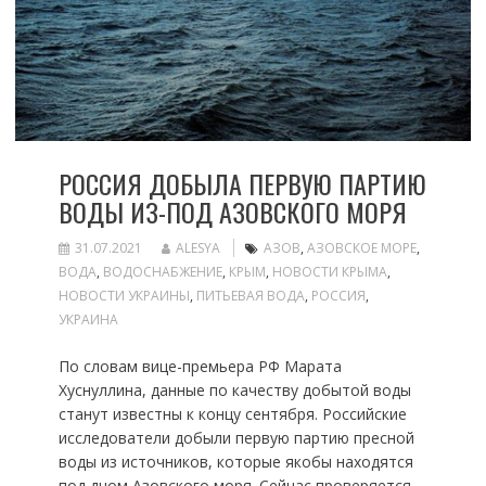
РОССИЯ ДОБЫЛА ПЕРВУЮ ПАРТИЮ
ВОДЫ ИЗ-ПОД АЗОВСКОГО МОРЯ
31.07.2021
ALESYA
АЗОВ
,
АЗОВСКОЕ МОРЕ
,
ВОДА
,
ВОДОСНАБЖЕНИЕ
,
КРЫМ
,
НОВОСТИ КРЫМА
,
НОВОСТИ УКРАИНЫ
,
ПИТЬЕВАЯ ВОДА
,
РОССИЯ
,
УКРАИНА
По словам вице-премьера РФ Марата
Хуснуллина, данные по качеству добытой воды
станут известны к концу сентября. Российские
исследователи добыли первую партию пресной
воды из источников, которые якобы находятся
под дном Азовского моря. Сейчас проверяется