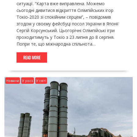
ситуації. “Карта вже виправлена. Можемо
сьогодні дивитися відкриття Олімпійських ігор
Токіо-2020 зі спокійним серцем”, – повідомив
згодом у своєму фейсбуці посол України в Японії
Сергій Корсунський. Цьогорічні Олімпійські ігри
проходитимуть у Токіо з 23 липня до 8 серпня.
Попри те, що міжнародна спільнота…
READ MORE
Новини
У росії
У світі