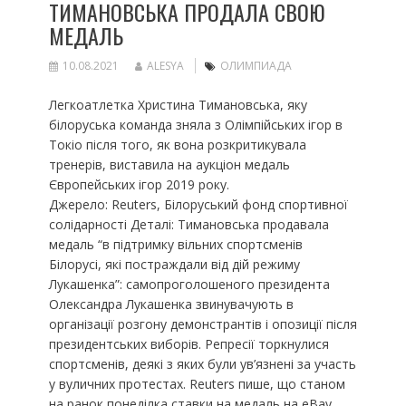
ТИМАНОВСЬКА ПРОДАЛА СВОЮ
МЕДАЛЬ
10.08.2021
ALESYA
ОЛИМПИАДА
Легкоатлетка Христина Тимановська, яку
білоруська команда зняла з Олімпійських ігор в
Токіо після того, як вона розкритикувала
тренерів, виставила на аукціон медаль
Європейських ігор 2019 року.
Джерело: Reuters, Білоруський фонд спортивної
солідарності Деталі: Тимановська продавала
медаль “в ​​підтримку вільних спортсменів
Білорусі, які постраждали від дій режиму
Лукашенка”: самопроголошеного президента
Олександра Лукашенка звинувачують в
організації розгону демонстрантів і опозиції після
президентських виборів. Репресії торкнулися
спортсменів, деякі з яких були ув’язнені за участь
у вуличних протестах. Reuters пише, що станом
на ранок понеділка ставки на медаль на eBay