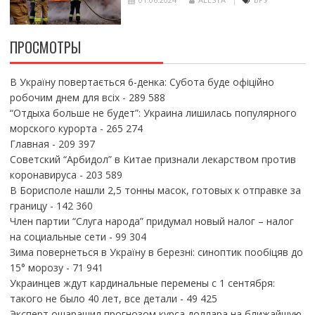
ПРОСМОТРЫ
В Україну повертається 6-денка: Субота буде офіційно
робочим днем для всіх
- 289 588
“Отдыха больше не будет”: Украина лишилась популярного
морского курорта
- 265 274
Главная
- 209 397
Советский “Арбидол” в Китае признали лекарством против
коронавируса
- 203 589
В Борисполе нашли 2,5 тонны масок, готовых к отправке за
границу
- 142 360
Член партии “Слуга народа” придумал новый налог – налог
на социальные сети
- 99 304
Зима повернеться в Україну в березні: синоптик пообіцяв до
15° морозу
- 71 941
Украинцев ждут кардинальные перемены с 1 сентября:
такого не было 40 лет, все детали
- 49 425
Эксперт ошарашил прогнозом курса доллара на ближайшую