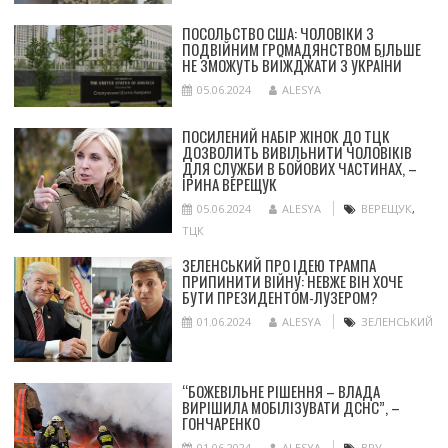
ПОСОЛЬСТВО США: ЧОЛОВІКИ З
ПОДВІЙНИМ ГРОМАДЯНСТВОМ БІЛЬШЕ
НЕ ЗМОЖУТЬ ВИЇЖДЖАТИ З УКРАЇНИ
05.06.2024
ALESYA
ПОСИЛЕНИЙ НАБІР ЖІНОК ДО ТЦК
ДОЗВОЛИТЬ ВИВІЛЬНИТИ ЧОЛОВІКІВ
ДЛЯ СЛУЖБИ В БОЙОВИХ ЧАСТИНАХ, –
ІРИНА ВЕРЕЩУК
05.06.2024
ALESYA
ВЕРЕЩУК
,
ТЦК
ЗЕЛЕНСЬКИЙ ПРО ІДЕЮ ТРАМПА
ПРИПИНИТИ ВІЙНУ: НЕВЖЕ ВІН ХОЧЕ
БУТИ ПРЕЗИДЕНТОМ-ЛУЗЕРОМ?
01.06.2024
ALESYA
ЗЕЛЕНСЬКИЙ
“БОЖЕВІЛЬНЕ РІШЕННЯ – ВЛАДА
ВИРІШИЛА МОБІЛІЗУВАТИ ДСНС”, –
ГОНЧАРЕНКО
01.06.2024
ALESYA
ВРУ