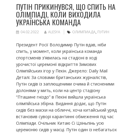
ПУТІН ПРИКИНУВСЯ, ЩО СПИТЬ НА
ОЛІМПІАДІ, КОЛИ ВИХОДИЛА
УКРАЇНСЬКА КОМАНДА
04.02.2022
ALESYA
ОЛИМПИАДА
,
ПУТИН
Президент Росії Володимир Путін вдав, ніби
спить, у момент, коли українська команда
спортсменів з’явилась на стадіоні в ході
урочистої церемонії відкриття Зимових
Олімпійських ігор у Пекін. Джерело: Daily Mail
Деталі: За словами британських журналістів,
Путін сидів із заплющеними очима й стисненими
долонями у мить, коли на центр стадіону
“Пташине гніздо” в Пекіні вийшла українська
олімпійська збірна. Видання додає, що Путін
сидів без маски на обличчі, хоча китайський уряд
встановив суворі карантинні обмеження під час
Олімпіади. Очільник Китаю Сі Цзіньпінь усю
церемонію сидів у масці. Путін один із небагатьох