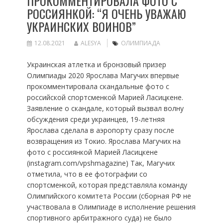
ПРОКОММЕНТИРОВАЛА ФОТО С
РОССИЯНКОЙ: “Я ОЧЕНЬ УВАЖАЮ
УКРАИНСКИХ ВОИНОВ”
12.08.2021
ALESYA
ОЛИМПИАДА
Украинская атлетка и бронзовый призер
Олимпиады 2020 Ярослава Магучих впервые
прокомментировала скандальные фото с
российской спортсменкой Марией Ласицкене.
Заявление о скандале, который вызвал волну
обсуждения среди украинцев, 19-летняя
Ярослава сделала в аэропорту сразу после
возвращения из Токио. Ярослава Магучих на
фото с россиянкой Марией Ласицкене
(instagram.com/vpshmagazine) Так, Магучих
отметила, что в ее фотографии со
спортсменкой, которая представляла команду
Олимпийского комитета России (сборная РФ не
участвовала в Олимпиаде в исполнение решения
спортивного арбитражного суда) не было