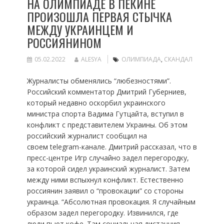
НА ОЛИМПИАДЕ В ПЕКИНЕ
ПРОИЗОШЛА ПЕРВАЯ СТЫЧКА
МЕЖДУ УКРАИНЦЕМ И
РОССИЯНИНОМ
05.02.2022
ALESYA
ОЛИМПИАДА
,
СКАНДАЛ
Журналисты обменялись “любезностями”.
Российский комментатор Дмитрий Губерниев,
который недавно оскорбил украинского
министра спорта Вадима Гутцайта, вступил в
конфликт с представителем Украины. Об этом
российский журналист сообщил на
своем telegram-канале. Дмитрий рассказал, что в
пресс-центре Игр случайно задел перегородку,
за которой сидел украинский журналист. Затем
между ними вспыхнул конфликт. Естественно
россиянин заявил о “провокации” со стороны
украинца. “Абсолютная провокация. Я случайным
образом задел перегородку. Извинился, где
люди пьют кофе. Там социальная дистанция.