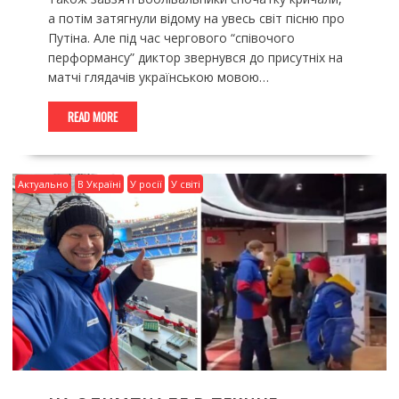
а потім затягнули відому на увесь світ пісню про
Путіна. Але під час чергового “співочого
перформансу” диктор звернувся до присутніх на
матчі глядачів українською мовою…
READ MORE
Актуально
В Україні
У росії
У світі