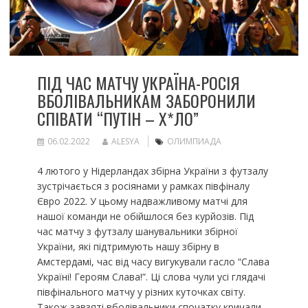
ПІД ЧАС МАТЧУ УКРАЇНА-РОСІЯ
ВБОЛІВАЛЬНИКАМ ЗАБОРОНИЛИ
СПІВАТИ “ПУТІН – Х*ЛО”
06.02.2022
ALESYA
ОЛИМПИАДА
4 лютого у Нідерландах збірна України з футзалу
зустрічається з росіянами у рамках півфіналу
Євро 2022. У цьому надважливому матчі для
нашої команди не обійшлося без курйозів. Під
час матчу з футзалу шанувальники збірної
України, які підтримують нашу збірну в
Амстердамі, час від часу вигукували гасло “Слава
Україні! Героям Слава!”. Ці слова чули усі глядачі
півфінального матчу у різних куточках світу.
Також завзяті вболівальники спочатку кричали,