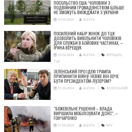
ПОСОЛЬСТВО США: ЧОЛОВІКИ З
ПОДВІЙНИМ ГРОМАДЯНСТВОМ БІЛЬШЕ
НЕ ЗМОЖУТЬ ВИЇЖДЖАТИ З УКРАЇНИ
05.06.2024
ALESYA
ПОСИЛЕНИЙ НАБІР ЖІНОК ДО ТЦК
ДОЗВОЛИТЬ ВИВІЛЬНИТИ ЧОЛОВІКІВ
ДЛЯ СЛУЖБИ В БОЙОВИХ ЧАСТИНАХ, –
ІРИНА ВЕРЕЩУК
05.06.2024
ALESYA
ВЕРЕЩУК
,
ТЦК
ЗЕЛЕНСЬКИЙ ПРО ІДЕЮ ТРАМПА
ПРИПИНИТИ ВІЙНУ: НЕВЖЕ ВІН ХОЧЕ
БУТИ ПРЕЗИДЕНТОМ-ЛУЗЕРОМ?
01.06.2024
ALESYA
ЗЕЛЕНСЬКИЙ
“БОЖЕВІЛЬНЕ РІШЕННЯ – ВЛАДА
ВИРІШИЛА МОБІЛІЗУВАТИ ДСНС”, –
ГОНЧАРЕНКО
01.06.2024
ALESYA
ВРУ