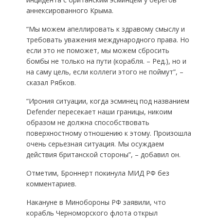
аннексированного Крыма.
“Мы можем апеллировать к здравому смыслу и
требовать уважения международного права. Но
если это не поможет, мы можем сбросить
бомбы не только на пути (корабля. – Ред.), но и
на саму цель, если коллеги этого не поймут”, –
сказал Рябков.
“Ирония ситуации, когда эсминец под названием
Defender пересекает наши границы, никоим
образом не должна способствовать
поверхностному отношению к этому. Произошла
очень серьезная ситуация. Мы осуждаем
действия британской стороны”, – добавил он.
Отметим, Броннерт покинула МИД РФ без
комментариев.
Накануне в Минобороны РФ заявили, что
корабль Черноморского флота открыл