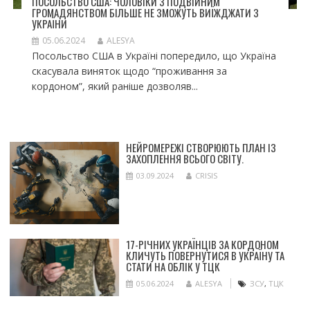
ПОСОЛЬСТВО США: ЧОЛОВІКИ З ПОДВІЙНИМ
ГРОМАДЯНСТВОМ БІЛЬШЕ НЕ ЗМОЖУТЬ ВИЇЖДЖАТИ З
УКРАЇНИ
05.06.2024
ALESYA
Посольство США в Україні попередило, що Україна
скасувала виняток щодо “проживання за
кордоном”, який раніше дозволяв...
НЕЙРОМЕРЕЖІ СТВОРЮЮТЬ ПЛАН ІЗ
ЗАХОПЛЕННЯ ВСЬОГО СВІТУ.
03.09.2024
CRISIS
17-РІЧНИХ УКРАЇНЦІВ ЗА КОРДОНОМ
КЛИЧУТЬ ПОВЕРНУТИСЯ В УКРАЇНУ ТА
СТАТИ НА ОБЛІК У ТЦК
05.06.2024
ALESYA
ЗСУ
,
ТЦК