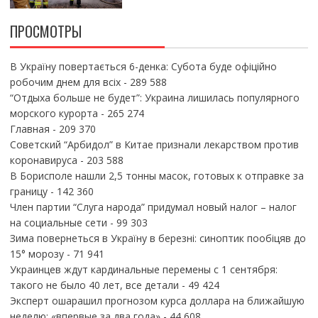
ПРОСМОТРЫ
В Україну повертається 6-денка: Субота буде офіційно
робочим днем для всіх
- 289 588
“Отдыха больше не будет”: Украина лишилась популярного
морского курорта
- 265 274
Главная
- 209 370
Советский “Арбидол” в Китае признали лекарством против
коронавируса
- 203 588
В Борисполе нашли 2,5 тонны масок, готовых к отправке за
границу
- 142 360
Член партии “Слуга народа” придумал новый налог – налог
на социальные сети
- 99 303
Зима повернеться в Україну в березні: синоптик пообіцяв до
15° морозу
- 71 941
Украинцев ждут кардинальные перемены с 1 сентября:
такого не было 40 лет, все детали
- 49 424
Эксперт ошарашил прогнозом курса доллара на ближайшую
неделю: «впервые за два года»
- 44 608