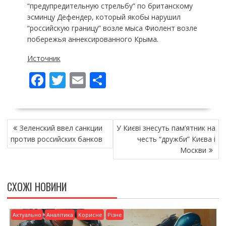
“предупредительную стрельбу” по британскому
эсминцу Дефендер, который якобы нарушил
“российскую границу” возле мыса Фиолент возле
побережья аннексированного Крыма.
Источник
F
T
E
П
ac
w
m
о
e
itt
ai
ді
НАВІГАЦІЯ
b
er
l
л
Зеленский ввел санкции
У Києві знесуть пам’ятник на
ЗАПИСІВ
o
и
против российских банков
честь “дружби” Києва і
Москви
o
т
k
и
СХОЖІ НОВИНИ
ся
Актуально
Аналітика
Корисне
Різне