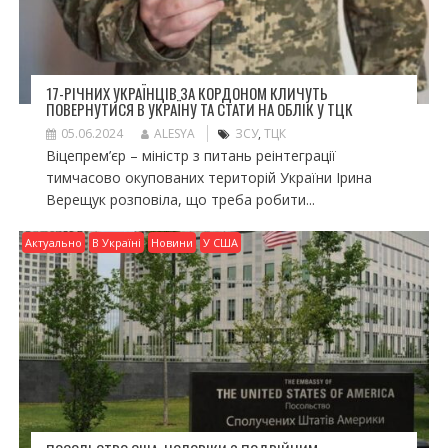
17-РІЧНИХ УКРАЇНЦІВ ЗА КОРДОНОМ КЛИЧУТЬ
ПОВЕРНУТИСЯ В УКРАЇНУ ТА СТАТИ НА ОБЛІК У ТЦК
05.06.2024
ALESYA
ЗСУ
,
ТЦК
Віцепрем’єр – міністр з питань реінтеграції
тимчасово окупованих територій України Ірина
Верещук розповіла, що треба робити...
Актуально
В Україні
Новини
У США