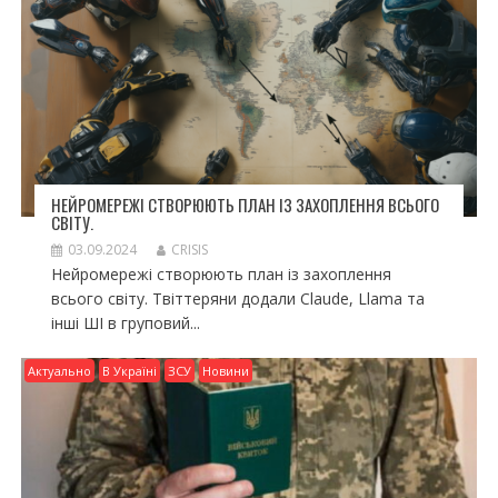
НЕЙРОМЕРЕЖІ СТВОРЮЮТЬ ПЛАН ІЗ ЗАХОПЛЕННЯ ВСЬОГО
СВІТУ.
03.09.2024
CRISIS
Нейромережі створюють план із захоплення
всього світу. Твіттеряни додали Claude, Llama та
інші ШІ в груповий...
Актуально
В Україні
ЗСУ
Новини