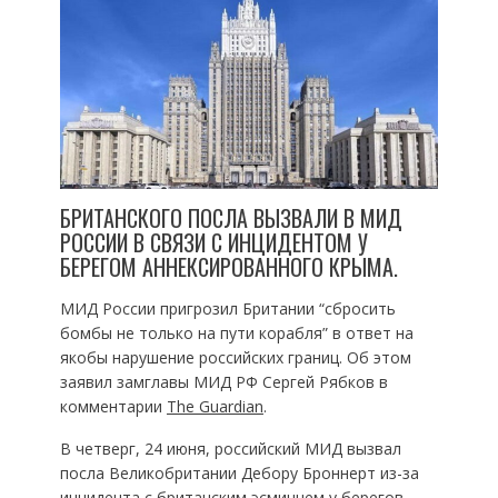
БРИТАНСКОГО ПОСЛА ВЫЗВАЛИ В МИД
РОССИИ В СВЯЗИ С ИНЦИДЕНТОМ У
БЕРЕГОМ АННЕКСИРОВАННОГО КРЫМА.
МИД России пригрозил Британии “сбросить
бомбы не только на пути корабля” в ответ на
якобы нарушение российских границ. Об этом
заявил замглавы МИД РФ Сергей Рябков в
комментарии
The Guardian
.
В четверг, 24 июня, российский МИД вызвал
посла Великобритании Дебору Броннерт из-за
инцидента с британским эсминцем у берегов