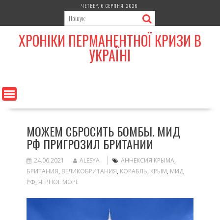
Skip
ЧЕТВЕР, 6 СЕРПНЯ, 2026
to
content
ХРОНІКИ ПЕРМАНЕНТНОЇ КРИЗИ В
УКРАЇНІ
МОЖЕМ СБРОСИТЬ БОМБЫ. МИД
РФ ПРИГРОЗИЛ БРИТАНИИ
24.06.2021
ALESYA
АННЕКСИЯ КРЫМА
,
БРИТАНИЯ
,
ВЕЛИКОБРИТАНИЯ
,
КОРАБЛЬ
,
КРЫМ
,
МИД
РФ
,
ЧЕРНОЕ МОРЕ