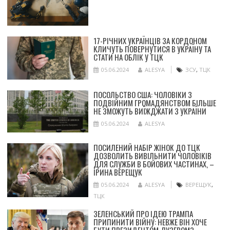
17-РІЧНИХ УКРАЇНЦІВ ЗА КОРДОНОМ
КЛИЧУТЬ ПОВЕРНУТИСЯ В УКРАЇНУ ТА
СТАТИ НА ОБЛІК У ТЦК
05.06.2024
ALESYA
ЗСУ
,
ТЦК
ПОСОЛЬСТВО США: ЧОЛОВІКИ З
ПОДВІЙНИМ ГРОМАДЯНСТВОМ БІЛЬШЕ
НЕ ЗМОЖУТЬ ВИЇЖДЖАТИ З УКРАЇНИ
05.06.2024
ALESYA
ПОСИЛЕНИЙ НАБІР ЖІНОК ДО ТЦК
ДОЗВОЛИТЬ ВИВІЛЬНИТИ ЧОЛОВІКІВ
ДЛЯ СЛУЖБИ В БОЙОВИХ ЧАСТИНАХ, –
ІРИНА ВЕРЕЩУК
05.06.2024
ALESYA
ВЕРЕЩУК
,
ТЦК
ЗЕЛЕНСЬКИЙ ПРО ІДЕЮ ТРАМПА
ПРИПИНИТИ ВІЙНУ: НЕВЖЕ ВІН ХОЧЕ