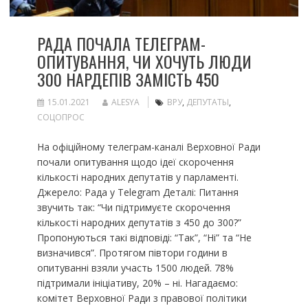
РАДА ПОЧАЛА ТЕЛЕГРАМ-
ОПИТУВАННЯ, ЧИ ХОЧУТЬ ЛЮДИ
300 НАРДЕПІВ ЗАМІСТЬ 450
15.01.2021
ALESYA
ВРУ
,
ДЕПУТАТЫ
,
СОЦОПРОС
На офіційному телеграм-каналі Верховної Ради
почали опитування щодо ідеї скорочення
кількості народних депутатів у парламенті.
Джерело: Рада у Telegram Деталі: Питання
звучить так: “Чи підтримуєте скорочення
кількості народних депутатів з 450 до 300?”
Пропонуються такі відповіді: “Так”, “Ні” та “Не
визначився”. Протягом півтори години в
опитуванні взяли участь 1500 людей. 78%
підтримали ініціативу, 20% – ні. Нагадаємо:
комітет Верховної Ради з правової політики