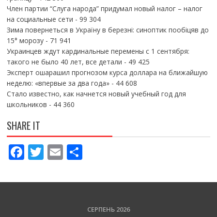
Член партии “Слуга народа” придумал новый налог – налог
на социальные сети
- 99 304
Зима повернеться в Україну в березні: синоптик пообіцяв до
15° морозу
- 71 941
Украинцев ждут кардинальные перемены с 1 сентября:
такого не было 40 лет, все детали
- 49 425
Эксперт ошарашил прогнозом курса доллара на ближайшую
неделю: «впервые за два года»
- 44 608
Стало известно, как начнется новый учебный год для
школьников
- 44 360
SHARE IT
F
T
E
П
ac
w
m
о
e
itt
ai
ді
b
er
l
л
o
и
СЕРПЕНЬ 2026