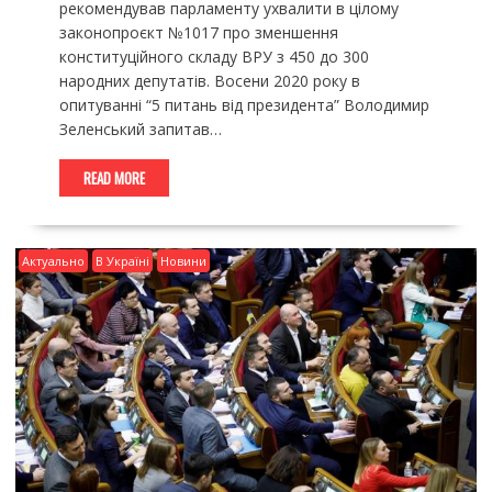
рекомендував парламенту ухвалити в цілому
законопроєкт №1017 про зменшення
конституційного складу ВРУ з 450 до 300
народних депутатів. Восени 2020 року в
опитуванні “5 питань від президента” Володимир
Зеленський запитав…
READ MORE
Актуально
В Україні
Новини