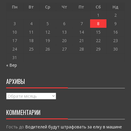
o
т
Пн
Вт
Ср
Чт
Пт
Сб
Нд
k
и
1
2
ся
3
4
5
6
7
8
9
10
11
12
13
14
15
16
17
18
19
20
21
22
23
24
25
26
27
28
29
30
31
« Вер
АРХИВЫ
Архивы
КОММЕНТАРИИ
Гость
до
Водителей будут штрафовать за елку в машине