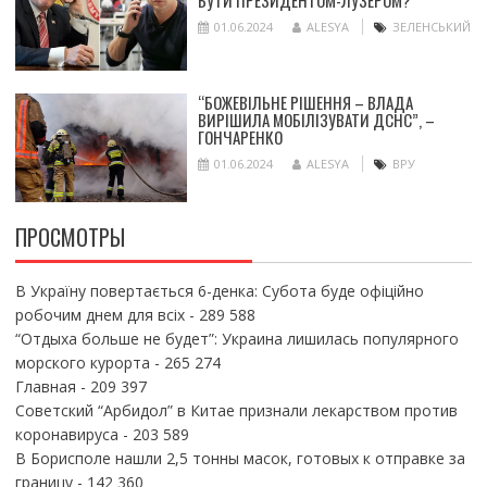
БУТИ ПРЕЗИДЕНТОМ-ЛУЗЕРОМ?
01.06.2024
ALESYA
ЗЕЛЕНСЬКИЙ
“БОЖЕВІЛЬНЕ РІШЕННЯ – ВЛАДА
ВИРІШИЛА МОБІЛІЗУВАТИ ДСНС”, –
ГОНЧАРЕНКО
01.06.2024
ALESYA
ВРУ
ПРОСМОТРЫ
В Україну повертається 6-денка: Субота буде офіційно
робочим днем для всіх
- 289 588
“Отдыха больше не будет”: Украина лишилась популярного
морского курорта
- 265 274
Главная
- 209 397
Советский “Арбидол” в Китае признали лекарством против
коронавируса
- 203 589
В Борисполе нашли 2,5 тонны масок, готовых к отправке за
границу
- 142 360