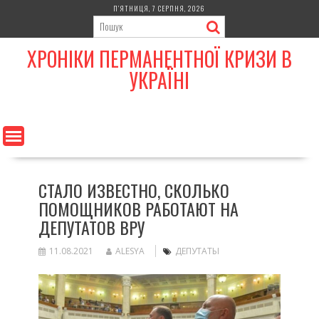
Skip
П’ЯТНИЦЯ, 7 СЕРПНЯ, 2026
to
content
ХРОНІКИ ПЕРМАНЕНТНОЇ КРИЗИ В
УКРАЇНІ
СТАЛО ИЗВЕСТНО, СКОЛЬКО
ПОМОЩНИКОВ РАБОТАЮТ НА
ДЕПУТАТОВ ВРУ
11.08.2021
ALESYA
ДЕПУТАТЫ