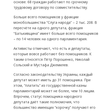
основе. 68 граждан работают по срочному
трудовому договору по совместительству.
Больше всего помощников у фракции
монобольшинства “Слуга народа” – 2 тыс. 208. В
пересчёте на одного депутата, фракция
“Батькивщина” имеет больше всего помощников
– по 14 человек на одного парламентария.
Активисты отмечают, что есть и депаутаты,
которые вовсе работают без помощников. К
таким относятся Пётр Порошенко, Николай
Сольский и Мустафа Джемилев.
Согласно законодательству Украины, каждый
депутат может иметь до 31 помощника. При
этом, “платить” из государственной казны
парламентарий может не более, чем 10 лицам.
Впрочем, статус помощника народного
депутата даёт такие полномочия, что
большинство имеющих “корочку” получают его