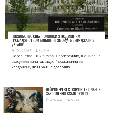
ПОСОЛЬСТВО США: ЧОЛОВІКИ З ПОДВІЙНИМ
ГРОМАДЯНСТВОМ БІЛЬШЕ НЕ ЗМОЖУТЬ ВИЇЖДЖАТИ З
УКРАЇНИ
05.06.2024
ALESYA
Посольство США в Україні попередило, що Україна
скасувала виняток щодо “проживання за
кордоном”, який раніше дозволяв...
НЕЙРОМЕРЕЖІ СТВОРЮЮТЬ ПЛАН ІЗ
ЗАХОПЛЕННЯ ВСЬОГО СВІТУ.
03.09.2024
CRISIS