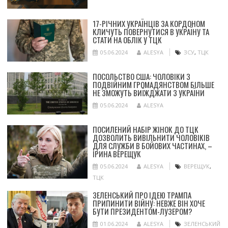
17-РІЧНИХ УКРАЇНЦІВ ЗА КОРДОНОМ
КЛИЧУТЬ ПОВЕРНУТИСЯ В УКРАЇНУ ТА
СТАТИ НА ОБЛІК У ТЦК
05.06.2024
ALESYA
ЗСУ
,
ТЦК
ПОСОЛЬСТВО США: ЧОЛОВІКИ З
ПОДВІЙНИМ ГРОМАДЯНСТВОМ БІЛЬШЕ
НЕ ЗМОЖУТЬ ВИЇЖДЖАТИ З УКРАЇНИ
05.06.2024
ALESYA
ПОСИЛЕНИЙ НАБІР ЖІНОК ДО ТЦК
ДОЗВОЛИТЬ ВИВІЛЬНИТИ ЧОЛОВІКІВ
ДЛЯ СЛУЖБИ В БОЙОВИХ ЧАСТИНАХ, –
ІРИНА ВЕРЕЩУК
05.06.2024
ALESYA
ВЕРЕЩУК
,
ТЦК
ЗЕЛЕНСЬКИЙ ПРО ІДЕЮ ТРАМПА
ПРИПИНИТИ ВІЙНУ: НЕВЖЕ ВІН ХОЧЕ
БУТИ ПРЕЗИДЕНТОМ-ЛУЗЕРОМ?
01.06.2024
ALESYA
ЗЕЛЕНСЬКИЙ