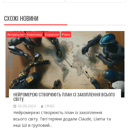
k
и
ся
СХОЖІ НОВИНИ
Актуально
Аналітика
Корисне
Різне
НЕЙРОМЕРЕЖІ СТВОРЮЮТЬ ПЛАН ІЗ ЗАХОПЛЕННЯ ВСЬОГО
СВІТУ.
03.09.2024
CRISIS
Нейромережі створюють план із захоплення
всього світу. Твіттеряни додали Claude, Llama та
інші ШІ в груповий...