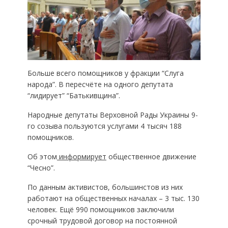
Больше всего помощников у фракции “Слуга
народа”. В пересчёте на одного депутата
“лидирует” “Батькивщина”.
Народные депутаты Верховной Рады Украины 9-
го созыва пользуются услугами 4 тысяч 188
помощников.
Об этом
информирует
общественное движение
“Чесно”.
По данным активистов, большинстов из них
работают на общественных началах – 3 тыс. 130
человек. Ещё 990 помощников заключили
срочный трудовой договор на постоянной