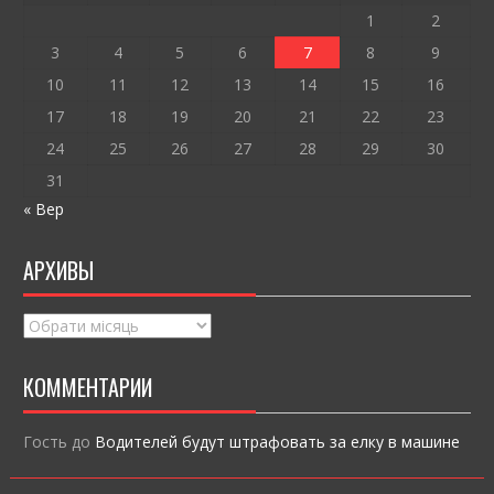
k
и
1
2
ся
3
4
5
6
7
8
9
10
11
12
13
14
15
16
17
18
19
20
21
22
23
24
25
26
27
28
29
30
31
« Вер
АРХИВЫ
Архивы
КОММЕНТАРИИ
Гость
до
Водителей будут штрафовать за елку в машине