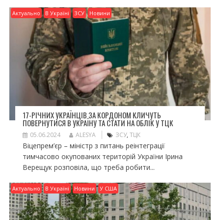
Актуально
В Україні
ЗСУ
Новини
17-РІЧНИХ УКРАЇНЦІВ ЗА КОРДОНОМ КЛИЧУТЬ
ПОВЕРНУТИСЯ В УКРАЇНУ ТА СТАТИ НА ОБЛІК У ТЦК
05.06.2024
ALESYA
ЗСУ
,
ТЦК
Віцепрем’єр – міністр з питань реінтеграції
тимчасово окупованих територій України Ірина
Верещук розповіла, що треба робити...
Актуально
В Україні
Новини
У США