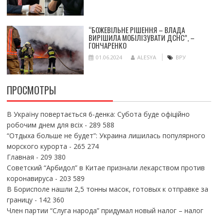
“БОЖЕВІЛЬНЕ РІШЕННЯ – ВЛАДА
ВИРІШИЛА МОБІЛІЗУВАТИ ДСНС”, –
ГОНЧАРЕНКО
01.06.2024
ALESYA
ВРУ
ПРОСМОТРЫ
В Україну повертається 6-денка: Субота буде офіційно
робочим днем для всіх
- 289 588
“Отдыха больше не будет”: Украина лишилась популярного
морского курорта
- 265 274
Главная
- 209 380
Советский “Арбидол” в Китае признали лекарством против
коронавируса
- 203 589
В Борисполе нашли 2,5 тонны масок, готовых к отправке за
границу
- 142 360
Член партии “Слуга народа” придумал новый налог – налог