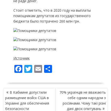
не ради денег.
Стоит отметить, что в 2020 году на выплаты
помощникам депутатов из государственного
бюджета было потрачено 260 млн грн.
Источник
F
T
E
П
ac
w
m
о
e
itt
ai
ді
НАВІГАЦІЯ
b
er
l
л
В Кабмине допустили
70% українців не вважають
ЗАПИСІВ
o
и
размещение войск США в
себе одним народом з
Украине для обеспечения
росіянами. Чому такі різні
o
т
безопасности
дані двох опитувань