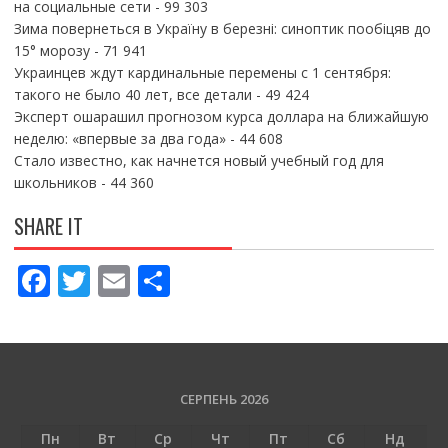
на социальные сети
- 99 303
Зима повернеться в Україну в березні: синоптик пообіцяв до
15° морозу
- 71 941
Украинцев ждут кардинальные перемены с 1 сентября:
такого не было 40 лет, все детали
- 49 424
Эксперт ошарашил прогнозом курса доллара на ближайшую
неделю: «впервые за два года»
- 44 608
Стало известно, как начнется новый учебный год для
школьников
- 44 360
SHARE IT
F
T
E
П
ac
w
m
о
e
itt
ai
ді
b
er
l
л
o
и
СЕРПЕНЬ 2026
o
т
Пн
Вт
Ср
Чт
Пт
Сб
Нд