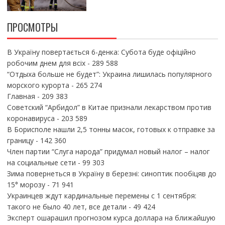
ПРОСМОТРЫ
В Україну повертається 6-денка: Субота буде офіційно
робочим днем для всіх
- 289 588
“Отдыха больше не будет”: Украина лишилась популярного
морского курорта
- 265 274
Главная
- 209 383
Советский “Арбидол” в Китае признали лекарством против
коронавируса
- 203 589
В Борисполе нашли 2,5 тонны масок, готовых к отправке за
границу
- 142 360
Член партии “Слуга народа” придумал новый налог – налог
на социальные сети
- 99 303
Зима повернеться в Україну в березні: синоптик пообіцяв до
15° морозу
- 71 941
Украинцев ждут кардинальные перемены с 1 сентября:
такого не было 40 лет, все детали
- 49 424
Эксперт ошарашил прогнозом курса доллара на ближайшую