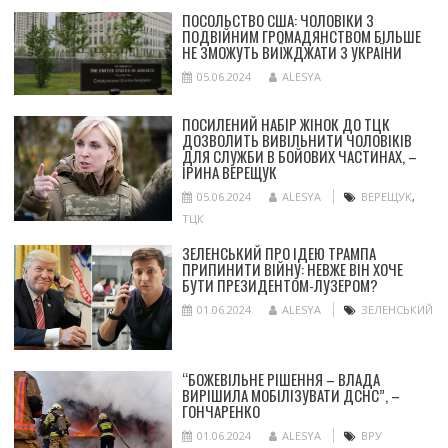
ПОСОЛЬСТВО США: ЧОЛОВІКИ З
ПОДВІЙНИМ ГРОМАДЯНСТВОМ БІЛЬШЕ
НЕ ЗМОЖУТЬ ВИЇЖДЖАТИ З УКРАЇНИ
05.06.2024
ALESYA
ПОСИЛЕНИЙ НАБІР ЖІНОК ДО ТЦК
ДОЗВОЛИТЬ ВИВІЛЬНИТИ ЧОЛОВІКІВ
ДЛЯ СЛУЖБИ В БОЙОВИХ ЧАСТИНАХ, –
ІРИНА ВЕРЕЩУК
05.06.2024
ALESYA
ВЕРЕЩУК
,
ТЦК
ЗЕЛЕНСЬКИЙ ПРО ІДЕЮ ТРАМПА
ПРИПИНИТИ ВІЙНУ: НЕВЖЕ ВІН ХОЧЕ
БУТИ ПРЕЗИДЕНТОМ-ЛУЗЕРОМ?
01.06.2024
ALESYA
ЗЕЛЕНСЬКИЙ
“БОЖЕВІЛЬНЕ РІШЕННЯ – ВЛАДА
ВИРІШИЛА МОБІЛІЗУВАТИ ДСНС”, –
ГОНЧАРЕНКО
01.06.2024
ALESYA
ВРУ