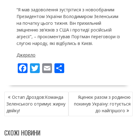
“Я мав задоволення зустрітися з новообраним
Президентом України Володимиром Зеленським
на початку цього тижня. Він прихильний
зміцненню зв’язків з США і протидії російській
агресії”, – прокоментував Портман переговори із
слугою народу, які відбулись в Києві.
Джерело
F
T
E
П
ac
w
m
о
e
itt
ai
ді
НАВІГАЦІЯ
b
er
l
л
Остап Дроздов:Команда
Яценюк разом з родиною
ЗАПИСІВ
o
и
Зеленського отримує жирну
покинув Україну: готується
двійку!
до найгіршого
o
т
k
и
СХОЖІ НОВИНИ
ся