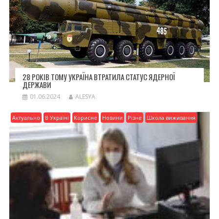
28 РОКІВ ТОМУ УКРАЇНА ВТРАТИЛА СТАТУС ЯДЕРНОЇ
ДЕРЖАВИ
01.06.2024
ALESYA
Актуально
В Україні
Корисне
Новини
Різне
Школа виживання