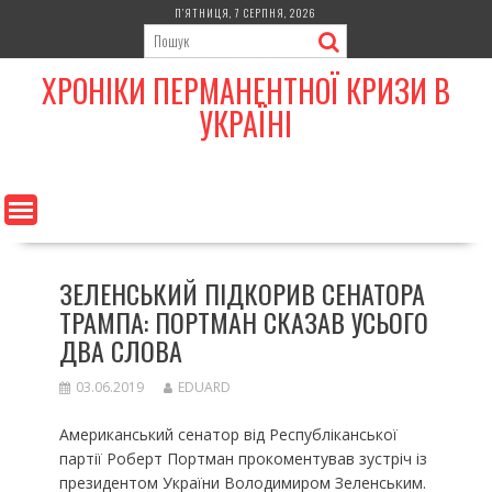
Skip
П’ЯТНИЦЯ, 7 СЕРПНЯ, 2026
to
content
ХРОНІКИ ПЕРМАНЕНТНОЇ КРИЗИ В
УКРАЇНІ
ЗЕЛЕНСЬКИЙ ПІДКОРИВ СЕНАТОРА
ТРАМПА: ПОРТМАН СКАЗАВ УСЬОГО
ДВА СЛОВА
03.06.2019
EDUARD
Американський сенатор від Республіканської
партії Роберт Портман прокоментував зустріч із
президентом України Володимиром Зеленським.