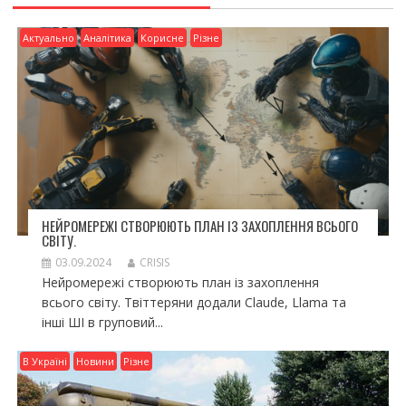
Актуально
Аналітика
Корисне
Різне
НЕЙРОМЕРЕЖІ СТВОРЮЮТЬ ПЛАН ІЗ ЗАХОПЛЕННЯ ВСЬОГО
СВІТУ.
03.09.2024
CRISIS
Нейромережі створюють план із захоплення
всього світу. Твіттеряни додали Claude, Llama та
інші ШІ в груповий...
В Україні
Новини
Різне