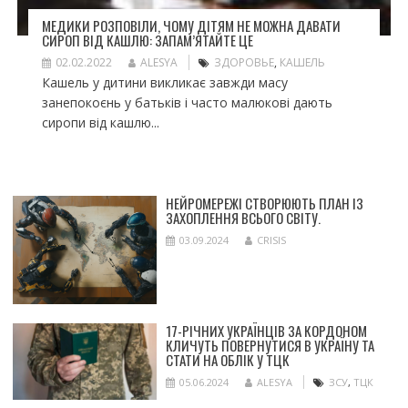
МЕДИКИ РОЗПОВІЛИ, ЧОМУ ДІТЯМ НЕ МОЖНА ДАВАТИ
СИРОП ВІД КАШЛЮ: ЗАПАМ’ЯТАЙТЕ ЦЕ
02.02.2022
ALESYA
ЗДОРОВЬЕ
,
КАШЕЛЬ
Кашель у дитини викликає завжди масу
занепокоєнь у батьків і часто малюкові дають
сиропи від кашлю...
НЕЙРОМЕРЕЖІ СТВОРЮЮТЬ ПЛАН ІЗ
ЗАХОПЛЕННЯ ВСЬОГО СВІТУ.
03.09.2024
CRISIS
17-РІЧНИХ УКРАЇНЦІВ ЗА КОРДОНОМ
КЛИЧУТЬ ПОВЕРНУТИСЯ В УКРАЇНУ ТА
СТАТИ НА ОБЛІК У ТЦК
05.06.2024
ALESYA
ЗСУ
,
ТЦК