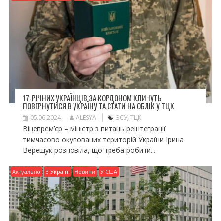
17-РІЧНИХ УКРАЇНЦІВ ЗА КОРДОНОМ КЛИЧУТЬ
ПОВЕРНУТИСЯ В УКРАЇНУ ТА СТАТИ НА ОБЛІК У ТЦК
05.06.2024
ALESYA
ЗСУ
,
ТЦК
Віцепрем’єр – міністр з питань реінтеграції
тимчасово окупованих територій України Ірина
Верещук розповіла, що треба робити...
Актуально
В Україні
Новини
У США