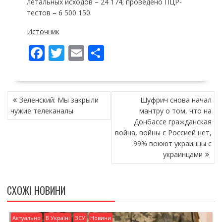
летальных исходов – 24 174; проведено ПЦР-
тестов – 6 500 150.
Источник
F
T
E
П
ac
w
m
о
e
itt
ai
ді
НАВІГАЦІЯ
b
er
l
л
Зеленский: Мы закрыли
Шуфрич снова начал
ЗАПИСІВ
o
и
чужие телеканалы
мантру о том, что на
Донбассе гражданская
o
т
война, войны с Россией нет,
k
и
99% воюют украинцы с
украинцами
ся
СХОЖІ НОВИНИ
Актуально
В Україні
ЗСУ
Новини