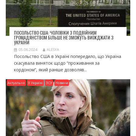
ПОСОЛЬСТВО США: ЧОЛОВІКИ З ПОДВІЙНИМ
ГРОМАДЯНСТВОМ БІЛЬШЕ НЕ ЗМОЖУТЬ ВИЇЖДЖАТИ З
УКРАЇНИ
05.06.2024
ALESYA
Посольство США в Україні попередило, що Україна
скасувала виняток щодо “проживання за
кордоном”, який раніше дозволяв...
Актуально
В Україні
ЗСУ
Новини