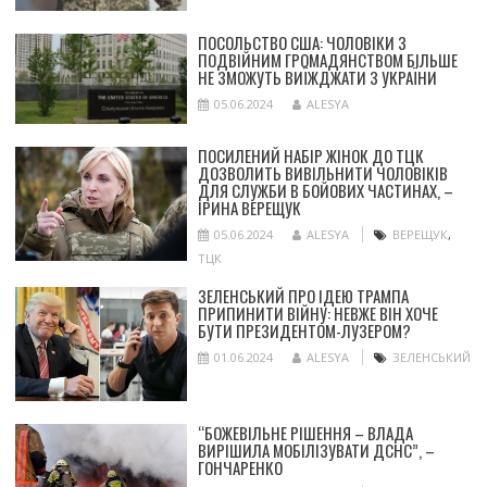
ПОСОЛЬСТВО США: ЧОЛОВІКИ З
ПОДВІЙНИМ ГРОМАДЯНСТВОМ БІЛЬШЕ
НЕ ЗМОЖУТЬ ВИЇЖДЖАТИ З УКРАЇНИ
05.06.2024
ALESYA
ПОСИЛЕНИЙ НАБІР ЖІНОК ДО ТЦК
ДОЗВОЛИТЬ ВИВІЛЬНИТИ ЧОЛОВІКІВ
ДЛЯ СЛУЖБИ В БОЙОВИХ ЧАСТИНАХ, –
ІРИНА ВЕРЕЩУК
05.06.2024
ALESYA
ВЕРЕЩУК
,
ТЦК
ЗЕЛЕНСЬКИЙ ПРО ІДЕЮ ТРАМПА
ПРИПИНИТИ ВІЙНУ: НЕВЖЕ ВІН ХОЧЕ
БУТИ ПРЕЗИДЕНТОМ-ЛУЗЕРОМ?
01.06.2024
ALESYA
ЗЕЛЕНСЬКИЙ
“БОЖЕВІЛЬНЕ РІШЕННЯ – ВЛАДА
ВИРІШИЛА МОБІЛІЗУВАТИ ДСНС”, –
ГОНЧАРЕНКО