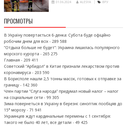
01.06.2024
ALESYA
ВРУ
ПРОСМОТРЫ
В Україну повертається 6-денка: Субота буде офіційно
робочим днем для всіх
- 289 588
“Отдыха больше не будет”: Украина лишилась популярного
морского курорта
- 265 275
Главная
- 209 411
Советский “Арбидол” в Китае признали лекарством против
коронавируса
- 203 590
В Борисполе нашли 2,5 тонны масок, готовых к отправке за
границу
- 142 360
Член партии “Слуга народа” придумал новый налог – налог
на социальные сети
- 99 305
Зима повернеться в Україну в березні: синоптик пообіцяв до
15° морозу
- 71 941
Украинцев ждут кардинальные перемены с 1 сентября:
такого не было 40 лет, все детали
- 49 425