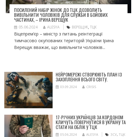
ПОСИЛЕНИЙ НАБІР ЖІНОК ДО ТЦК ДОЗВОЛИТЬ
ВИВІЛЬНИТИ ЧОЛОВІКІВ ДЛЯ СЛУЖБИ В БОЙОВИХ
ЧАСТИНАХ, – ІРИНА ВЕРЕЩУК
05.06.2024
ALESYA
ВЕРЕЩУК
,
ТЦК
Віцепрем’єр – міністр з питань реінтеграції
тимчасово окупованих територій України Ірина
Верещук вважає, що вивільнити чоловіків...
НЕЙРОМЕРЕЖІ СТВОРЮЮТЬ ПЛАН ІЗ
ЗАХОПЛЕННЯ ВСЬОГО СВІТУ.
03.09.2024
CRISIS
17-РІЧНИХ УКРАЇНЦІВ ЗА КОРДОНОМ
КЛИЧУТЬ ПОВЕРНУТИСЯ В УКРАЇНУ ТА
СТАТИ НА ОБЛІК У ТЦК
05.06.2024
ALESYA
ЗСУ
,
ТЦК