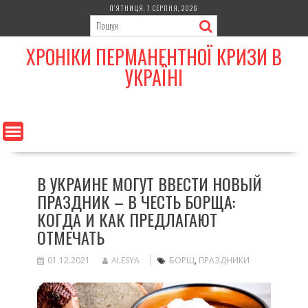
Skip
П’ЯТНИЦЯ, 7 СЕРПНЯ, 2026
to
content
ХРОНІКИ ПЕРМАНЕНТНОЇ КРИЗИ В
УКРАЇНІ
В УКРАИНЕ МОГУТ ВВЕСТИ НОВЫЙ
ПРАЗДНИК – В ЧЕСТЬ БОРЩА:
КОГДА И КАК ПРЕДЛАГАЮТ
ОТМЕЧАТЬ
01.12.2021
ALESYA
БОРЩ
,
ПРАЗДНИКИ