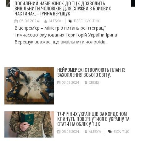
ПОСИЛЕНИЙ НАБІР ЖІНОК ДО ТЦК ДОЗВОЛИТЬ
ВИВІЛЬНИТИ ЧОЛОВІКІВ ДЛЯ СЛУЖБИ В БОЙОВИХ
ЧАСТИНАХ, – ІРИНА ВЕРЕЩУК
05.06.2024
ALESYA
ВЕРЕЩУК
,
ТЦК
Віцепрем’єр – міністр з питань реінтеграції
тимчасово окупованих територій України Ірина
Верещук вважає, що вивільнити чоловіків...
НЕЙРОМЕРЕЖІ СТВОРЮЮТЬ ПЛАН ІЗ
ЗАХОПЛЕННЯ ВСЬОГО СВІТУ.
03.09.2024
CRISIS
17-РІЧНИХ УКРАЇНЦІВ ЗА КОРДОНОМ
КЛИЧУТЬ ПОВЕРНУТИСЯ В УКРАЇНУ ТА
СТАТИ НА ОБЛІК У ТЦК
05.06.2024
ALESYA
ЗСУ
,
ТЦК