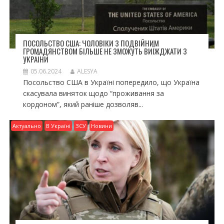
ПОСОЛЬСТВО США: ЧОЛОВІКИ З ПОДВІЙНИМ
ГРОМАДЯНСТВОМ БІЛЬШЕ НЕ ЗМОЖУТЬ ВИЇЖДЖАТИ З
УКРАЇНИ
05.06.2024
ALESYA
Посольство США в Україні попередило, що Україна
скасувала виняток щодо “проживання за
кордоном”, який раніше дозволяв...
Актуально
В Україні
ЗСУ
Новини