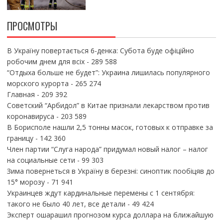
ПРОСМОТРЫ
В Україну повертається 6-денка: Субота буде офіційно
робочим днем для всіх
- 289 588
“Отдыха больше не будет”: Украина лишилась популярного
морского курорта
- 265 274
Главная
- 209 392
Советский “Арбидол” в Китае признали лекарством против
коронавируса
- 203 589
В Борисполе нашли 2,5 тонны масок, готовых к отправке за
границу
- 142 360
Член партии “Слуга народа” придумал новый налог – налог
на социальные сети
- 99 303
Зима повернеться в Україну в березні: синоптик пообіцяв до
15° морозу
- 71 941
Украинцев ждут кардинальные перемены с 1 сентября:
такого не было 40 лет, все детали
- 49 424
Эксперт ошарашил прогнозом курса доллара на ближайшую