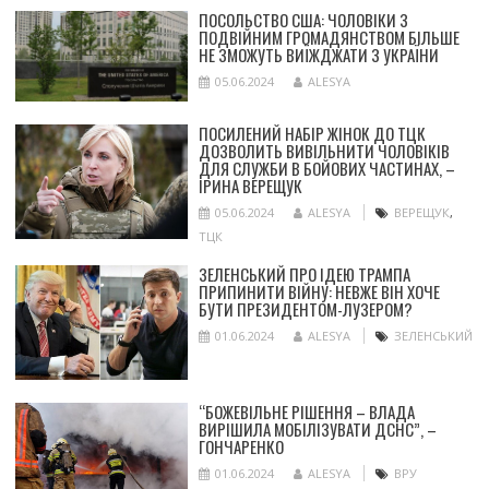
ПОСОЛЬСТВО США: ЧОЛОВІКИ З
ПОДВІЙНИМ ГРОМАДЯНСТВОМ БІЛЬШЕ
НЕ ЗМОЖУТЬ ВИЇЖДЖАТИ З УКРАЇНИ
05.06.2024
ALESYA
ПОСИЛЕНИЙ НАБІР ЖІНОК ДО ТЦК
ДОЗВОЛИТЬ ВИВІЛЬНИТИ ЧОЛОВІКІВ
ДЛЯ СЛУЖБИ В БОЙОВИХ ЧАСТИНАХ, –
ІРИНА ВЕРЕЩУК
05.06.2024
ALESYA
ВЕРЕЩУК
,
ТЦК
ЗЕЛЕНСЬКИЙ ПРО ІДЕЮ ТРАМПА
ПРИПИНИТИ ВІЙНУ: НЕВЖЕ ВІН ХОЧЕ
БУТИ ПРЕЗИДЕНТОМ-ЛУЗЕРОМ?
01.06.2024
ALESYA
ЗЕЛЕНСЬКИЙ
“БОЖЕВІЛЬНЕ РІШЕННЯ – ВЛАДА
ВИРІШИЛА МОБІЛІЗУВАТИ ДСНС”, –
ГОНЧАРЕНКО
01.06.2024
ALESYA
ВРУ