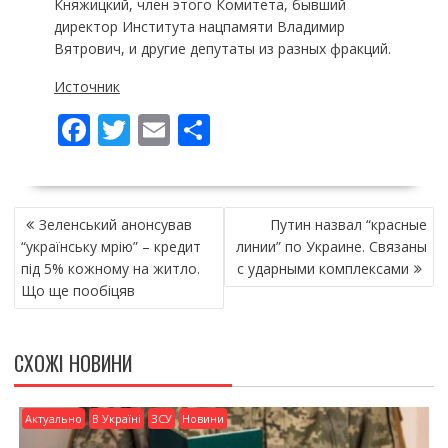
Княжицкий, член этого Комитета, бывший
директор Института нацпамяти Владимир
Вятрович, и другие депутаты из разных фракций.
Источник
F
T
E
П
ac
w
m
о
e
itt
ai
ді
НАВІГАЦІЯ
b
er
l
л
Зеленський анонсував
Путин назвал “красные
ЗАПИСІВ
o
и
“українську мрію” – кредит
линии” по Украине. Связаны
під 5% кожному на житло.
с ударными комплексами
o
т
Що ще пообіцяв
k
и
ся
СХОЖІ НОВИНИ
Актуально
В Україні
ЗСУ
Новини