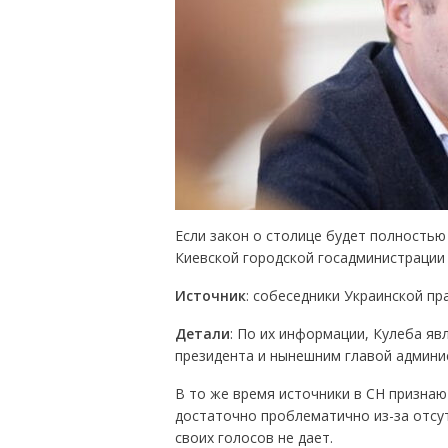
Если закон о столице будет полностью
Киевской городской госадминистрации 
Источник
: собеседники Украинской пр
Детали
: По их информации, Кулеба я
президента и нынешним главой админи
В то же время источники в СН признаю
достаточно проблематично из-за отсутс
своих голосов не дает.