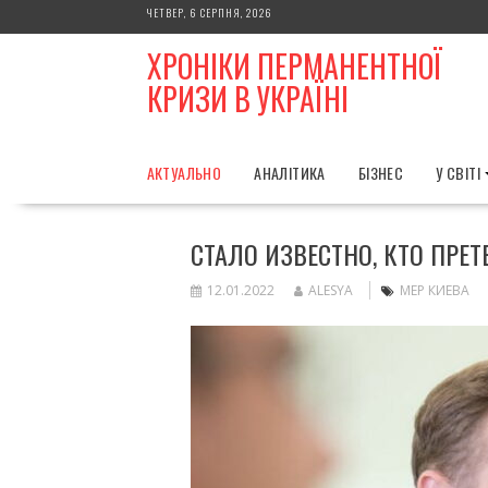
Skip
ЧЕТВЕР, 6 СЕРПНЯ, 2026
to
ХРОНІКИ ПЕРМАНЕНТНОЇ
content
КРИЗИ В УКРАЇНІ
АКТУАЛЬНО
АНАЛІТИКА
БІЗНЕС
У СВІТІ
СТАЛО ИЗВЕСТНО, КТО ПРЕТ
12.01.2022
ALESYA
МЕР КИЕВА