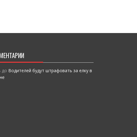
o
т
k
и
ся
МЕНТАРИИ
ь
до
Водителей будут штрафовать за елку в
не