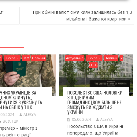
”:
При обміні валют сім’я киян залишилась без 1,3
мільйона і бажаної квартири
о
В Україні
ЗСУ
Новини
Актуально
В Україні
Новини
У
США
ІЧНИХ УКРАЇНЦІВ ЗА
ПОСОЛЬСТВО США: ЧОЛОВІКИ
ДОНОМ КЛИЧУТЬ
З ПОДВІЙНИМ
РНУТИСЯ В УКРАЇНУ ТА
ГРОМАДЯНСТВОМ БІЛЬШЕ НЕ
И НА ОБЛІК У ТЦК
ЗМОЖУТЬ ВИЇЖДЖАТИ З
УКРАЇНИ
.06.2024
ALESYA
05.06.2024
ALESYA
ЗСУ
,
ТЦК
Посольство США в Україні
прем’єр – міністр з
попередило, що Україна
нь реінтеграції