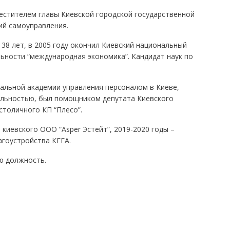
естителем главы Киевской городской государственной
й самоуправления.
 38 лет, в 2005 году окончил Киевский национальный
ьности “международная экономика”. Кандидат наук по
льной академии управления персоналом в Киеве,
ельностью, был помощником депутата Киевского
столичного КП “Плесо”.
киевского ООО “Asper Эстейт”, 2019-2020 годы –
агоустройства КГГА.
ю должность.