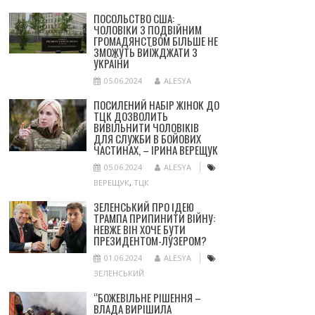
ПОСОЛЬСТВО США:
ЧОЛОВІКИ З ПОДВІЙНИМ
ГРОМАДЯНСТВОМ БІЛЬШЕ НЕ
ЗМОЖУТЬ ВИЇЖДЖАТИ З
УКРАЇНИ
05.06.2024
ALESYA
ПОСИЛЕНИЙ НАБІР ЖІНОК ДО
ТЦК ДОЗВОЛИТЬ
ВИВІЛЬНИТИ ЧОЛОВІКІВ
ДЛЯ СЛУЖБИ В БОЙОВИХ
ЧАСТИНАХ, – ІРИНА ВЕРЕЩУК
05.06.2024
ALESYA
ВЕРЕЩУК
,
ТЦК
ЗЕЛЕНСЬКИЙ ПРО ІДЕЮ
ТРАМПА ПРИПИНИТИ ВІЙНУ:
НЕВЖЕ ВІН ХОЧЕ БУТИ
ПРЕЗИДЕНТОМ-ЛУЗЕРОМ?
01.06.2024
ALESYA
ЗЕЛЕНСЬКИЙ
“БОЖЕВІЛЬНЕ РІШЕННЯ –
ВЛАДА ВИРІШИЛА