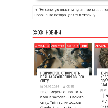
e
itt
ai
ді
НАВІГАЦІЯ
b
er
l
л
“Не советую властям пугать меня арестом
ЗАПИСІВ
o
и
Порошенко возвращается в Украину
o
т
k
и
СХОЖІ НОВИНИ
ся
Актуально
Аналітика
Корисне
Різне
Актуальн
НЕЙРОМЕРЕЖІ СТВОРЮЮТЬ
17-Р
ПЛАН ІЗ ЗАХОПЛЕННЯ ВСЬОГО
КОР
СВІТУ.
ПОВЕ
СТАТ
03.09.2024
CRISIS
05
Нейромережі створюють
план із захоплення всього
Віце
світу. Твіттеряни додали
пита
Claude, Llama та інші ШІ в