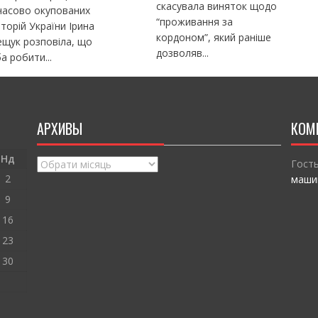
скасувала виняток щодо
часово окупованих
“проживання за
торій України Ірина
кордоном”, який раніше
щук розповіла, що
дозволяв...
а робити...
АРХИВЫ
КОМ
Нд
Архивы
Гост
2
маши
9
16
23
30