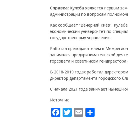
Справка:
Кулеба является первым зам
администрации по вопросам полномочи
Как сообщает
“Вечерний Киев”
, Кулебе
экономический университет по специал
государственному управлению.
Работал преподавателем в Межрегиона
занимался предпринимательской деят
горсовета и советником гендиректора 
В 2018-2019 годах работал директором 
директор департамента городского бл
С начала 2021 года занимает нынешню
Источник
F
T
E
П
ac
w
m
о