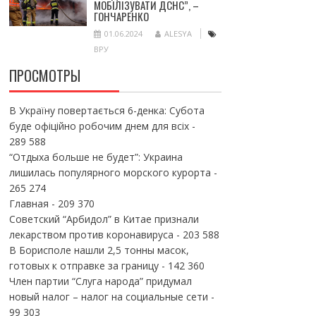
МОБІЛІЗУВАТИ ДСНС”, –
ГОНЧАРЕНКО
01.06.2024
ALESYA
ВРУ
ПРОСМОТРЫ
В Україну повертається 6-денка: Субота
буде офіційно робочим днем для всіх
-
289 588
“Отдыха больше не будет”: Украина
лишилась популярного морского курорта
-
265 274
Главная
- 209 370
Советский “Арбидол” в Китае признали
лекарством против коронавируса
- 203 588
В Борисполе нашли 2,5 тонны масок,
готовых к отправке за границу
- 142 360
Член партии “Слуга народа” придумал
новый налог – налог на социальные сети
-
99 303