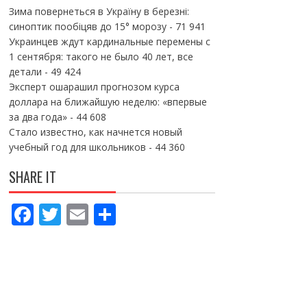
Зима повернеться в Україну в березні:
синоптик пообіцяв до 15° морозу
- 71 941
Украинцев ждут кардинальные перемены с
1 сентября: такого не было 40 лет, все
детали
- 49 424
Эксперт ошарашил прогнозом курса
доллара на ближайшую неделю: «впервые
за два года»
- 44 608
Стало известно, как начнется новый
учебный год для школьников
- 44 360
SHARE IT
F
T
E
П
ac
w
m
о
e
itt
ai
ді
b
er
l
л
o
и