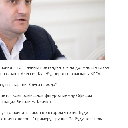
 принят, то главным претендентом на должность главы
называют Алексея Кулебу, первого замглавы КГГА.
авды в партии “Слуга народа”
вляется компромиссной фигурой между Офисом
страции Виталием Кличко.
т, что принять закон во втором чтении будет
твия голосов. К примеру, группа “За будущее” пока