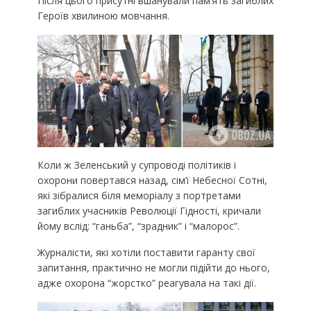
Після цього присутні вшанували пам’ять загиблих
Героїв хвилиною мовчання.
Коли ж Зеленський у супроводі політиків і
охорони повертався назад, сім’ї Небесної Сотні,
які зібралися біля меморіалу з портретами
загиблих учасників Революції Гідності, кричали
йому вслід: “ганьба”, “зрадник” і “малорос”.
Журналісти, які хотіли поставити гаранту свої
запитання, практично не могли підійти до нього,
адже охорона “жорстко” реагувала на такі дії.