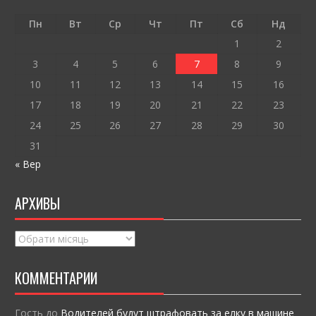
o
и
o
т
Пн
Вт
Ср
Чт
Пт
Сб
Нд
k
и
1
2
ся
3
4
5
6
7
8
9
10
11
12
13
14
15
16
17
18
19
20
21
22
23
24
25
26
27
28
29
30
31
« Вер
АРХИВЫ
Архивы
КОММЕНТАРИИ
Гость
до
Водителей будут штрафовать за елку в машине