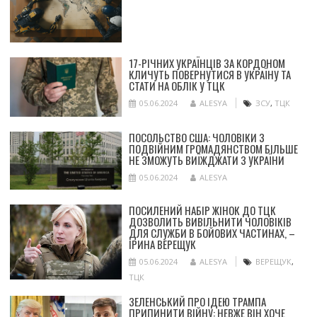
17-РІЧНИХ УКРАЇНЦІВ ЗА КОРДОНОМ
КЛИЧУТЬ ПОВЕРНУТИСЯ В УКРАЇНУ ТА
СТАТИ НА ОБЛІК У ТЦК
05.06.2024
ALESYA
ЗСУ
,
ТЦК
ПОСОЛЬСТВО США: ЧОЛОВІКИ З
ПОДВІЙНИМ ГРОМАДЯНСТВОМ БІЛЬШЕ
НЕ ЗМОЖУТЬ ВИЇЖДЖАТИ З УКРАЇНИ
05.06.2024
ALESYA
ПОСИЛЕНИЙ НАБІР ЖІНОК ДО ТЦК
ДОЗВОЛИТЬ ВИВІЛЬНИТИ ЧОЛОВІКІВ
ДЛЯ СЛУЖБИ В БОЙОВИХ ЧАСТИНАХ, –
ІРИНА ВЕРЕЩУК
05.06.2024
ALESYA
ВЕРЕЩУК
,
ТЦК
ЗЕЛЕНСЬКИЙ ПРО ІДЕЮ ТРАМПА
ПРИПИНИТИ ВІЙНУ: НЕВЖЕ ВІН ХОЧЕ