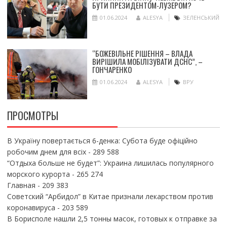
БУТИ ПРЕЗИДЕНТОМ-ЛУЗЕРОМ?
01.06.2024
ALESYA
ЗЕЛЕНСЬКИЙ
“БОЖЕВІЛЬНЕ РІШЕННЯ – ВЛАДА
ВИРІШИЛА МОБІЛІЗУВАТИ ДСНС”, –
ГОНЧАРЕНКО
01.06.2024
ALESYA
ВРУ
ПРОСМОТРЫ
В Україну повертається 6-денка: Субота буде офіційно
робочим днем для всіх
- 289 588
“Отдыха больше не будет”: Украина лишилась популярного
морского курорта
- 265 274
Главная
- 209 383
Советский “Арбидол” в Китае признали лекарством против
коронавируса
- 203 589
В Борисполе нашли 2,5 тонны масок, готовых к отправке за