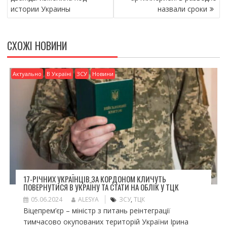
o
т
истории Украины
назвали сроки
k
и
ся
СХОЖІ НОВИНИ
Актуально
В Україні
ЗСУ
Новини
17-РІЧНИХ УКРАЇНЦІВ ЗА КОРДОНОМ КЛИЧУТЬ
ПОВЕРНУТИСЯ В УКРАЇНУ ТА СТАТИ НА ОБЛІК У ТЦК
05.06.2024
ALESYA
ЗСУ
,
ТЦК
Віцепрем’єр – міністр з питань реінтеграції
тимчасово окупованих територій України Ірина