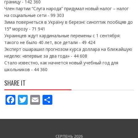
границу
- 142 360
Член партии “Слуга народа” придумал новый налог – налог
на социальные сети
- 99 303
Зима повернеться в Україну в березні: синоптик пообіцяв до
15° морозу
- 71 941
Украинцев ждут кардинальные перемены с 1 сентября:
такого не было 40 лет, все детали
- 49 424
Эксперт ошарашил прогнозом курса доллара на ближайшую
неделю: «впервые за два года»
- 44 608
Стало известно, как начнется новый учебный год для
школьников
- 44 360
SHARE IT
F
T
E
П
ac
w
m
о
e
itt
ai
ді
b
er
l
л
СЕРПЕНЬ 2026