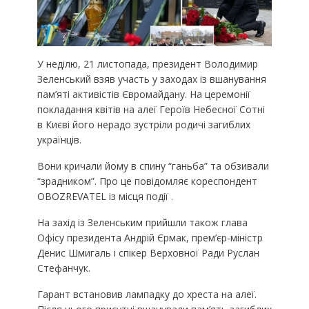
У неділю, 21 листопада, президент Володимир
Зеленський взяв участь у заходах із вшанування
пам’яті активістів Євромайдану. На церемонії
покладання квітів на алеї Героїв Небесної Сотні
в Києві його нерадо зустріли родичі загиблих
українців.
Вони кричали йому в спину “ганьба” та обзивали
“зрадником”. Про це повідомляє кореспондент
OBOZREVATEL із місця події .
На захід із Зеленським прийшли також глава
Офісу президента Андрій Єрмак, прем’єр-міністр
Денис Шмигаль і спікер Верховної Ради Руслан
Стефанчук.
Гарант встановив лампадку до хреста на алеї.