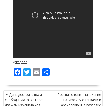
Джерело
F
T
E
П
ac
w
m
о
e
itt
ai
ді
НАВІГАЦІЯ
b
er
l
л
День достоинства и
Россия готовит нападение
ЗАПИСІВ
o
и
свободы. Дата, которая
на Украину с танками и
дважды изменила ход
артиллерией: в разведке