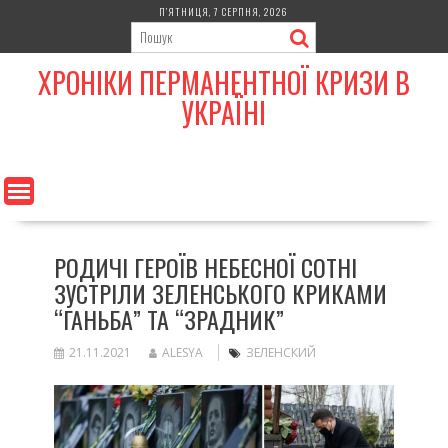
Skip
П’ЯТНИЦЯ, 7 СЕРПНЯ, 2026
to
content
ХРОНІКИ ПЕРМАНЕНТНОЇ КРИЗИ В
УКРАЇНІ
РОДИЧІ ГЕРОЇВ НЕБЕСНОЇ СОТНІ
ЗУСТРІЛИ ЗЕЛЕНСЬКОГО КРИКАМИ
“ГАНЬБА” ТА “ЗРАДНИК”
21.11.2021
ALESYA
ЗЕЛЕНСКИЙ