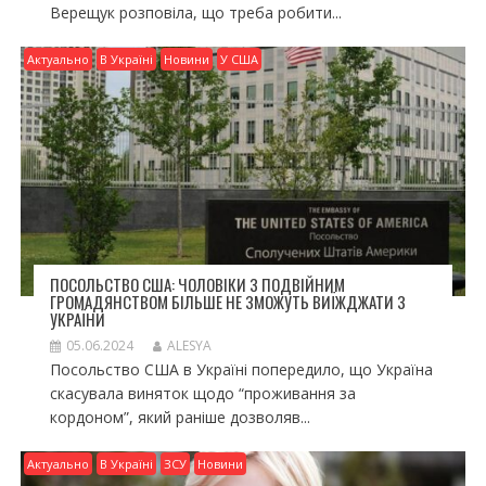
Верещук розповіла, що треба робити...
Актуально
В Україні
Новини
У США
ПОСОЛЬСТВО США: ЧОЛОВІКИ З ПОДВІЙНИМ
ГРОМАДЯНСТВОМ БІЛЬШЕ НЕ ЗМОЖУТЬ ВИЇЖДЖАТИ З
УКРАЇНИ
05.06.2024
ALESYA
Посольство США в Україні попередило, що Україна
скасувала виняток щодо “проживання за
кордоном”, який раніше дозволяв...
Актуально
В Україні
ЗСУ
Новини