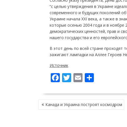
Согласно указу президента, День дост
“с целью утверждения в Украине идеал
современного и будущих поколений об
Украине начала XXI века, а также в зн
которые осенью 2004 года и в ноябре 2
демократических ценностей, прав и св
нашего государства и его европейского
В этот день по всей стране проходят 
зажигают лампадки на Аллее Героев Н
Источник
F
T
E
П
ac
w
m
о
e
itt
ai
ді
НАВІГАЦІЯ
b
er
l
л
Канада и Украина построят космодром
ЗАПИСІВ
o
и
o
т