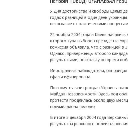
ПЕРВЫЙ ПОВОД: ОРАНЖЕВАЯ РЕВ
У Дня достоинства и свободы целых дв
годах с разницей в один день украинц
несогласие с политическими процессами
22 ноября 2004 года в Киеве начались 
второго тура выборов президента Укра
комиссия объявила, что с разницей в 
Однако, приверженцы второго кандида
результатами, поскольку во время вы
Иностранные наблюдатели, оппозиция и
сфальсифицирована.
Поэтому тысячи граждан Украины вышл
Майдан Независимости. Здесь под ора
протеста продлилась около двух месяц
полумиллиона человек.
В итоге 3 декабря 2004 года Верховны
результаты реального волеизъявления 