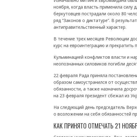
Изначально митинги Евромайдана были 
ноября, когда власть применила силу д
беркутовцев пострадали около 80 чело
ряд “Законов о диктатуре”. В результа
антиправительственный характер.
В течение трех месяцев Революции до
курс на евроинтеграцию и прекратить 
Кульминацией конфликтов власти и нар
неопознанных силовиков погибли десят
22 февраля Рада приняла постановлени
образом самоустранился от осуществл
обязанности, а также назначила досро
на 23 февраля президент сбежал из Ук
На следующий день председатель Верх
о возложении на себя обязанностей пр
КАК ПРИНЯТО ОТМЕЧАТЬ 21 НОЯБ