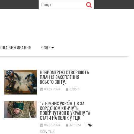
ОЛА ВИЖИВАННЯ
РІЗНЕ
НЕЙРОМЕРЕЖІ СТВОРЮЮТЬ
ПЛАН ІЗ ЗАХОПЛЕННЯ
ВСЬОГО СВІТУ.
03.09.2024
CRISIS
17-РІЧНИХ УКРАЇНЦІВ ЗА
КОРДОНОМ КЛИЧУТЬ
ПОВЕРНУТИСЯ В УКРАЇНУ ТА
СТАТИ НА ОБЛІК У ТЦК
05.06.2024
ALESYA
ЗСУ
,
ТЦК