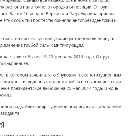
мирными. Однако все изменилось в ночь с 29 по 30
ля разгона палаточного городка оппозиции. От рук
век. Затем 16 января Верховная Рада Украина приняла
те этих событий протесты приняли антипрезидентский и
стоинства протестующие украинцы требовали вернуть
применение грубой силы к митингующим.
ода стали события 18-20 февраля 2014 года. От рук
ки украинцев.
е, в котором заявила, что Янукович “неконституционным
ения конституционных полномочий” и не выполняет свои
чные президентские выборы на 25 мая 2014 года. В ночь
раины.
овной рады Александр Турчинов подписал постановление
езидента.
РЯ