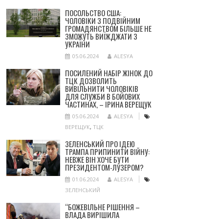
ПОСОЛЬСТВО США:
ЧОЛОВІКИ З ПОДВІЙНИМ
ГРОМАДЯНСТВОМ БІЛЬШЕ НЕ
ЗМОЖУТЬ ВИЇЖДЖАТИ З
УКРАЇНИ
05.06.2024
ALESYA
ПОСИЛЕНИЙ НАБІР ЖІНОК ДО
ТЦК ДОЗВОЛИТЬ
ВИВІЛЬНИТИ ЧОЛОВІКІВ
ДЛЯ СЛУЖБИ В БОЙОВИХ
ЧАСТИНАХ, – ІРИНА ВЕРЕЩУК
05.06.2024
ALESYA
ВЕРЕЩУК
,
ТЦК
ЗЕЛЕНСЬКИЙ ПРО ІДЕЮ
ТРАМПА ПРИПИНИТИ ВІЙНУ:
НЕВЖЕ ВІН ХОЧЕ БУТИ
ПРЕЗИДЕНТОМ-ЛУЗЕРОМ?
01.06.2024
ALESYA
ЗЕЛЕНСЬКИЙ
“БОЖЕВІЛЬНЕ РІШЕННЯ –
ВЛАДА ВИРІШИЛА