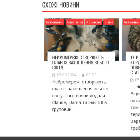
k
и
СХОЖІ НОВИНИ
ся
Актуально
Аналітика
Корисне
Різне
Актуальн
НЕЙРОМЕРЕЖІ СТВОРЮЮТЬ
17-Р
ПЛАН ІЗ ЗАХОПЛЕННЯ ВСЬОГО
КОР
СВІТУ.
ПОВЕ
СТАТ
03.09.2024
CRISIS
05
Нейромережі створюють
план із захоплення всього
Віце
світу. Твіттеряни додали
пита
Claude, Llama та інші ШІ в
тим
груповий...
тери
Вере
треб