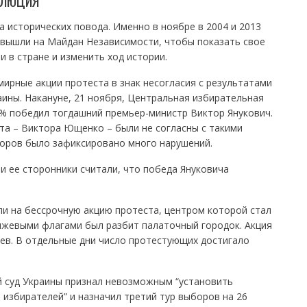
ОЛЮЦИЯ
а исторических повода. Именно в ноябре в 2004 и 2013
ы вышли на Майдан Независимости, чтобы показать свое
 в стране и изменить ход истории.
мирные акции протеста в знак несогласия с результатами
ины. Накануне, 21 ноября, Центральная избирательная
3% победил тогдашний премьер-министр Виктор Янукович.
та – Виктора Ющенко – были не согласны с такими
боров было зафиксировано много нарушений.
 ее сторонники считали, что победа Януковича
и на бессрочную акцию протеста, центром которой стал
нжевыми флагами был разбит палаточный городок. Акция
ев. В отдельные дни число протестующих достигало
й суд Украины признал невозможным “установить
избирателей” и назначил третий тур выборов на 26