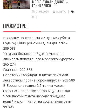
МОБІЛІЗУВАТИ ДСНС”, –
ГОНЧАРЕНКО
01.06.2024
ALESYA
ВРУ
ПРОСМОТРЫ
В Україну повертається 6-денка: Субота
буде офіційно робочим днем для всіх
-
289 588
“Отдыха больше не будет”: Украина
лишилась популярного морского курорта
-
265 274
Главная
- 209 383
Советский “Арбидол” в Китае признали
лекарством против коронавируса
- 203 589
В Борисполе нашли 2,5 тонны масок,
готовых к отправке за границу
- 142 360
Член партии “Слуга народа” придумал
новый налог – налог на социальные сети
-
99 303