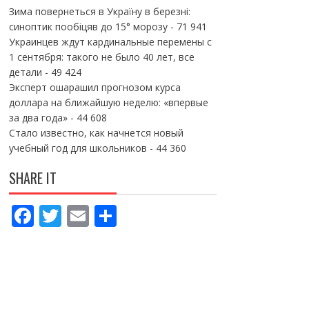
Зима повернеться в Україну в березні:
синоптик пообіцяв до 15° морозу
- 71 941
Украинцев ждут кардинальные перемены с
1 сентября: такого не было 40 лет, все
детали
- 49 424
Эксперт ошарашил прогнозом курса
доллара на ближайшую неделю: «впервые
за два года»
- 44 608
Стало известно, как начнется новый
учебный год для школьников
- 44 360
SHARE IT
F
T
E
П
ac
w
m
о
e
itt
ai
ді
b
er
l
л
o
и