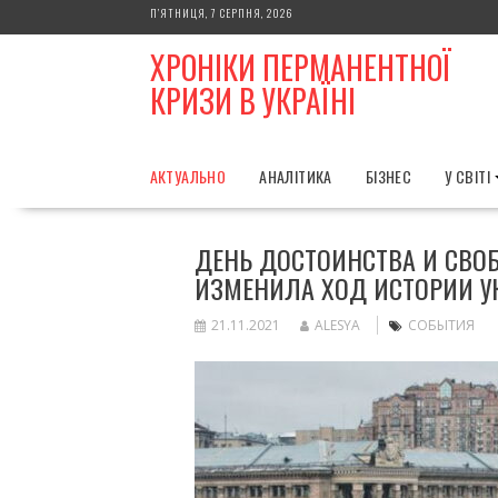
Skip
П’ЯТНИЦЯ, 7 СЕРПНЯ, 2026
to
ХРОНІКИ ПЕРМАНЕНТНОЇ
content
КРИЗИ В УКРАЇНІ
АКТУАЛЬНО
АНАЛІТИКА
БІЗНЕС
У СВІТІ
ДЕНЬ ДОСТОИНСТВА И СВО
ИЗМЕНИЛА ХОД ИСТОРИИ 
21.11.2021
ALESYA
СОБЫТИЯ