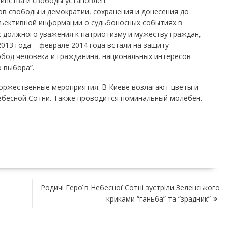
оинства и свободы установлен
ов свободы и демократии, сохранения и донесения до
ъективной информации о судьбоносных событиях в
ак должного уважения к патриотизму и мужеству граждан,
013 года – феврале 2014 года встали на защиту
обод человека и гражданина, национальных интересов
 выбора”.
торжественные мероприятия. В Киеве возлагают цветы и
ебесной Сотни. Также проводится поминальный молебен.
Родичі Героїв Небесної Сотні зустріли Зеленського
криками “ганьба” та “зрадник”