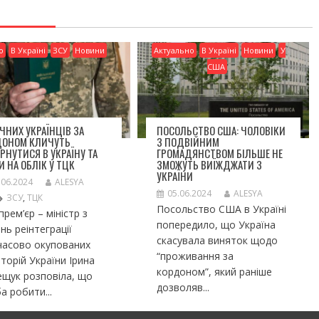
о
В Україні
ЗСУ
Новини
Актуально
В Україні
Новини
У
США
ІЧНИХ УКРАЇНЦІВ ЗА
ПОСОЛЬСТВО США: ЧОЛОВІКИ
ДОНОМ КЛИЧУТЬ
З ПОДВІЙНИМ
РНУТИСЯ В УКРАЇНУ ТА
ГРОМАДЯНСТВОМ БІЛЬШЕ НЕ
И НА ОБЛІК У ТЦК
ЗМОЖУТЬ ВИЇЖДЖАТИ З
УКРАЇНИ
.06.2024
ALESYA
05.06.2024
ALESYA
ЗСУ
,
ТЦК
Посольство США в Україні
прем’єр – міністр з
попередило, що Україна
нь реінтеграції
скасувала виняток щодо
часово окупованих
“проживання за
торій України Ірина
кордоном”, який раніше
щук розповіла, що
дозволяв...
а робити...