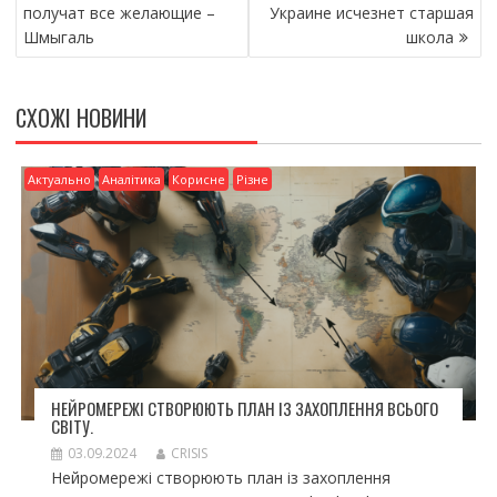
ЗАПИСІВ
o
и
получат все желающие –
Украине исчезнет старшая
Шмыгаль
школа
o
т
k
и
СХОЖІ НОВИНИ
ся
Актуально
Аналітика
Корисне
Різне
НЕЙРОМЕРЕЖІ СТВОРЮЮТЬ ПЛАН ІЗ ЗАХОПЛЕННЯ ВСЬОГО
СВІТУ.
03.09.2024
CRISIS
Нейромережі створюють план із захоплення