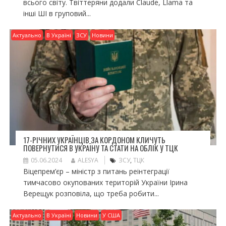
всього світу. Твіттеряни додали Claude, Llama та
інші ШІ в груповий...
Актуально
В Україні
ЗСУ
Новини
17-РІЧНИХ УКРАЇНЦІВ ЗА КОРДОНОМ КЛИЧУТЬ
ПОВЕРНУТИСЯ В УКРАЇНУ ТА СТАТИ НА ОБЛІК У ТЦК
05.06.2024
ALESYA
ЗСУ
,
ТЦК
Віцепрем’єр – міністр з питань реінтеграції
тимчасово окупованих територій України Ірина
Верещук розповіла, що треба робити...
Актуально
В Україні
Новини
У США