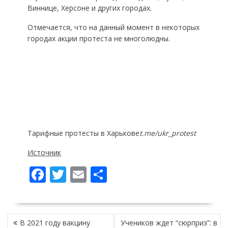
Виннице, Херсоне и других городах.
Отмечается, что на данный момент в некоторых
городах акции протеста не многолюдны.
Тарифные протесты в Харькове
t.me/ukr_protest
Источник
F
T
E
П
ac
w
m
о
e
itt
ai
ді
НАВІГАЦІЯ
b
er
l
л
В 2021 году вакцину
Учеников ждет “сюрприз”: в