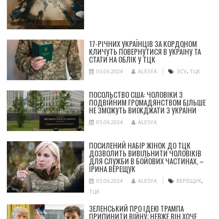
17-РІЧНИХ УКРАЇНЦІВ ЗА КОРДОНОМ
КЛИЧУТЬ ПОВЕРНУТИСЯ В УКРАЇНУ ТА
СТАТИ НА ОБЛІК У ТЦК
05.06.2024
ALESYA
ЗСУ
,
ТЦК
ПОСОЛЬСТВО США: ЧОЛОВІКИ З
ПОДВІЙНИМ ГРОМАДЯНСТВОМ БІЛЬШЕ
НЕ ЗМОЖУТЬ ВИЇЖДЖАТИ З УКРАЇНИ
05.06.2024
ALESYA
ПОСИЛЕНИЙ НАБІР ЖІНОК ДО ТЦК
ДОЗВОЛИТЬ ВИВІЛЬНИТИ ЧОЛОВІКІВ
ДЛЯ СЛУЖБИ В БОЙОВИХ ЧАСТИНАХ, –
ІРИНА ВЕРЕЩУК
05.06.2024
ALESYA
ВЕРЕЩУК
,
ТЦК
ЗЕЛЕНСЬКИЙ ПРО ІДЕЮ ТРАМПА
ПРИПИНИТИ ВІЙНУ: НЕВЖЕ ВІН ХОЧЕ