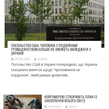
ПОСОЛЬСТВО США: ЧОЛОВІКИ З ПОДВІЙНИМ
ГРОМАДЯНСТВОМ БІЛЬШЕ НЕ ЗМОЖУТЬ ВИЇЖДЖАТИ З
УКРАЇНИ
05.06.2024
ALESYA
Посольство США в Україні попередило, що Україна
скасувала виняток щодо “проживання за
кордоном”, який раніше дозволяв...
НЕЙРОМЕРЕЖІ СТВОРЮЮТЬ ПЛАН ІЗ
ЗАХОПЛЕННЯ ВСЬОГО СВІТУ.
03.09.2024
CRISIS