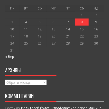
o
и
o
т
Пн
Вт
Ср
Чт
Пт
Сб
Нд
k
и
1
2
ся
3
4
5
6
7
8
9
10
11
12
13
14
15
16
17
18
19
20
21
22
23
24
25
26
27
28
29
30
31
« Вер
АРХИВЫ
Архивы
КОММЕНТАРИИ
Гость
до
Водителей будут штрафовать за елку в машине