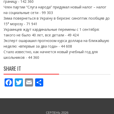
границу
- 142 360
Член партии “Слуга народа” придумал новый налог – налог
на социальные сети
- 99 303
Зима повернеться в Україну в березні: синоптик пообіцяв до
15° морозу
- 71 941
Украинцев ждут кардинальные перемены с 1 сентября:
такого не было 40 лет, все детали
- 49 424
Эксперт ошарашил прогнозом курса доллара на ближайшую
неделю: «впервые за два года»
- 44 608
Стало известно, как начнется новый учебный год для
школьников
- 44 360
SHARE IT
F
T
E
П
ac
w
m
о
e
itt
ai
ді
b
er
l
л
СЕРПЕНЬ 2026