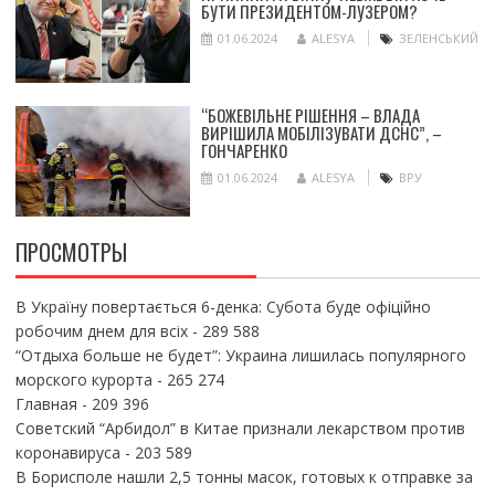
БУТИ ПРЕЗИДЕНТОМ-ЛУЗЕРОМ?
01.06.2024
ALESYA
ЗЕЛЕНСЬКИЙ
“БОЖЕВІЛЬНЕ РІШЕННЯ – ВЛАДА
ВИРІШИЛА МОБІЛІЗУВАТИ ДСНС”, –
ГОНЧАРЕНКО
01.06.2024
ALESYA
ВРУ
ПРОСМОТРЫ
В Україну повертається 6-денка: Субота буде офіційно
робочим днем для всіх
- 289 588
“Отдыха больше не будет”: Украина лишилась популярного
морского курорта
- 265 274
Главная
- 209 396
Советский “Арбидол” в Китае признали лекарством против
коронавируса
- 203 589
В Борисполе нашли 2,5 тонны масок, готовых к отправке за