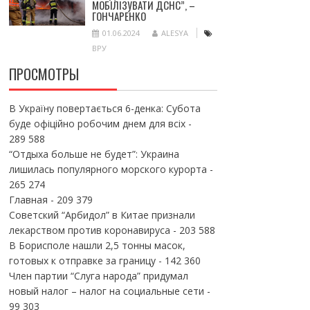
МОБІЛІЗУВАТИ ДСНС”, –
ГОНЧАРЕНКО
01.06.2024
ALESYA
ВРУ
ПРОСМОТРЫ
В Україну повертається 6-денка: Субота
буде офіційно робочим днем для всіх
-
289 588
“Отдыха больше не будет”: Украина
лишилась популярного морского курорта
-
265 274
Главная
- 209 379
Советский “Арбидол” в Китае признали
лекарством против коронавируса
- 203 588
В Борисполе нашли 2,5 тонны масок,
готовых к отправке за границу
- 142 360
Член партии “Слуга народа” придумал
новый налог – налог на социальные сети
-
99 303