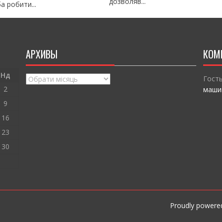
дозволяв...
а робити...
АРХИВЫ
КОМ
Нд
Архивы
Гост
2
маши
9
16
23
30
Proudly powere