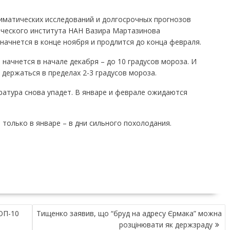
матических исследований и долгосрочных прогнозов
ческого института НАН Вазира Мартазинова
начнется в конце ноября и продлится до конца февраля.
начнется в начале декабря – до 10 градусов мороза. И
 держаться в пределах 2-3 градусов мороза.
ература снова упадет. В январе и феврале ожидаются
олько в январе – в дни сильного похолодания.
ТОП-10
Тищенко заявив, що “бруд на адресу Єрмака” можна
розцінювати як держзраду