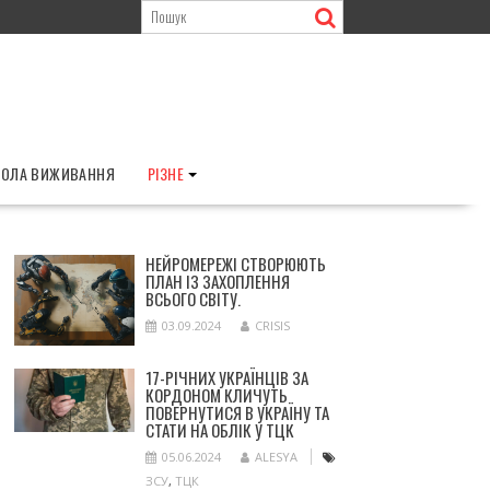
ОЛА ВИЖИВАННЯ
РІЗНЕ
НЕЙРОМЕРЕЖІ СТВОРЮЮТЬ
ПЛАН ІЗ ЗАХОПЛЕННЯ
ВСЬОГО СВІТУ.
03.09.2024
CRISIS
17-РІЧНИХ УКРАЇНЦІВ ЗА
КОРДОНОМ КЛИЧУТЬ
ПОВЕРНУТИСЯ В УКРАЇНУ ТА
СТАТИ НА ОБЛІК У ТЦК
05.06.2024
ALESYA
ЗСУ
,
ТЦК