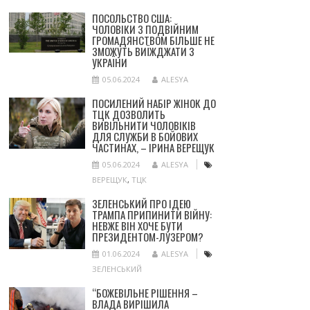
ПОСОЛЬСТВО США:
ЧОЛОВІКИ З ПОДВІЙНИМ
ГРОМАДЯНСТВОМ БІЛЬШЕ НЕ
ЗМОЖУТЬ ВИЇЖДЖАТИ З
УКРАЇНИ
05.06.2024
ALESYA
ПОСИЛЕНИЙ НАБІР ЖІНОК ДО
ТЦК ДОЗВОЛИТЬ
ВИВІЛЬНИТИ ЧОЛОВІКІВ
ДЛЯ СЛУЖБИ В БОЙОВИХ
ЧАСТИНАХ, – ІРИНА ВЕРЕЩУК
05.06.2024
ALESYA
ВЕРЕЩУК
,
ТЦК
ЗЕЛЕНСЬКИЙ ПРО ІДЕЮ
ТРАМПА ПРИПИНИТИ ВІЙНУ:
НЕВЖЕ ВІН ХОЧЕ БУТИ
ПРЕЗИДЕНТОМ-ЛУЗЕРОМ?
01.06.2024
ALESYA
ЗЕЛЕНСЬКИЙ
“БОЖЕВІЛЬНЕ РІШЕННЯ –
ВЛАДА ВИРІШИЛА