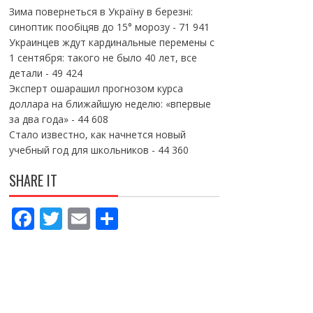
Зима повернеться в Україну в березні:
синоптик пообіцяв до 15° морозу
- 71 941
Украинцев ждут кардинальные перемены с
1 сентября: такого не было 40 лет, все
детали
- 49 424
Эксперт ошарашил прогнозом курса
доллара на ближайшую неделю: «впервые
за два года»
- 44 608
Стало известно, как начнется новый
учебный год для школьников
- 44 360
SHARE IT
F
T
E
П
ac
w
m
о
e
itt
ai
ді
b
er
l
л
o
и