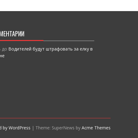
МЕНТАРИИ
ь
до
Водителей будут штрафовать за елку в
не
d by WordPress
|
Theme: SuperNews by
Acme Themes