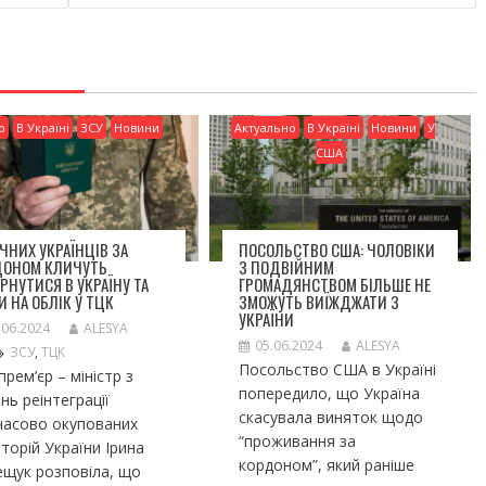
о
В Україні
ЗСУ
Новини
Актуально
В Україні
Новини
У
США
ІЧНИХ УКРАЇНЦІВ ЗА
ПОСОЛЬСТВО США: ЧОЛОВІКИ
ДОНОМ КЛИЧУТЬ
З ПОДВІЙНИМ
РНУТИСЯ В УКРАЇНУ ТА
ГРОМАДЯНСТВОМ БІЛЬШЕ НЕ
И НА ОБЛІК У ТЦК
ЗМОЖУТЬ ВИЇЖДЖАТИ З
УКРАЇНИ
.06.2024
ALESYA
05.06.2024
ALESYA
ЗСУ
,
ТЦК
Посольство США в Україні
прем’єр – міністр з
попередило, що Україна
нь реінтеграції
скасувала виняток щодо
часово окупованих
“проживання за
торій України Ірина
кордоном”, який раніше
щук розповіла, що