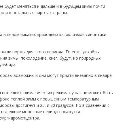
не будет меняться и дальше и в будущем зимы почти
но и в остальных широтах страны.
а в целом никаких природных катаклизмов синоптики
 выше нормы для этого периода. То есть, декабрь
ия зимы, похолодание, снег, будут, но природных
ульбида.
морозы возможны и они могут прийти внезапно в январе-
ри нынешних климатических режимах у нас не может быть
а фоне теплой зимы с повышенным температурным
розы достигнут и 25, и 30 градусов. Но в сравнении с
д, нынешние морозные периоды окажутся
 Укргидрометцентра.