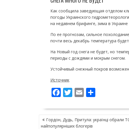
СНЕГА МНОГО НЕ БУДЕТ
Как сообщила заведующая отделом кли
погоды Украинского гидрометеорологи
на недавнем брифинге, зима в Украине 
По ее прогнозам, сильное похолодание 
почти весь декабрь температура будет
На Новый год снега не будет, но темп
периоды с дождями и мокрым снегом.
Устойчивый снежный покров возможен т
Источник
F
T
E
П
ac
w
m
о
e
itt
ai
ді
НАВІГАЦІЯ
b
er
l
л
Гордон, Дудь, Притула: українці обрали 
ЗАПИСІВ
найпопулярніших блогерів