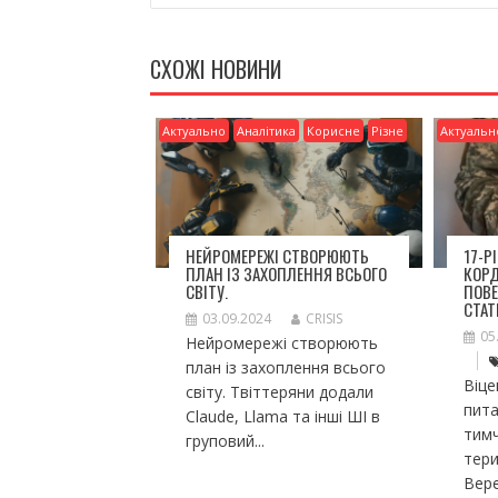
o
и
o
т
k
и
СХОЖІ НОВИНИ
ся
Актуально
Аналітика
Корисне
Різне
Актуальн
НЕЙРОМЕРЕЖІ СТВОРЮЮТЬ
17-Р
ПЛАН ІЗ ЗАХОПЛЕННЯ ВСЬОГО
КОР
СВІТУ.
ПОВЕ
СТАТ
03.09.2024
CRISIS
05
Нейромережі створюють
план із захоплення всього
Віце
світу. Твіттеряни додали
пита
Claude, Llama та інші ШІ в
тим
груповий...
тери
Вере