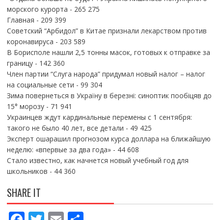
морского курорта
- 265 275
Главная
- 209 399
Советский “Арбидол” в Китае признали лекарством против
коронавируса
- 203 589
В Борисполе нашли 2,5 тонны масок, готовых к отправке за
границу
- 142 360
Член партии “Слуга народа” придумал новый налог – налог
на социальные сети
- 99 304
Зима повернеться в Україну в березні: синоптик пообіцяв до
15° морозу
- 71 941
Украинцев ждут кардинальные перемены с 1 сентября:
такого не было 40 лет, все детали
- 49 425
Эксперт ошарашил прогнозом курса доллара на ближайшую
неделю: «впервые за два года»
- 44 608
Стало известно, как начнется новый учебный год для
школьников
- 44 360
SHARE IT
F
T
E
П