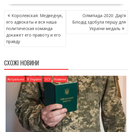
e
itt
ai
ді
НАВІГАЦІЯ
b
er
l
л
Королевская: Медведчук,
Олімпіада-2020: Дар’я
ЗАПИСІВ
o
и
его адвокаты и вся наша
Білодід здобула першу для
политическая команда
України медаль
o
т
докажет его правоту и его
k
и
правду
ся
СХОЖІ НОВИНИ
Актуально
В Україні
ЗСУ
Новини