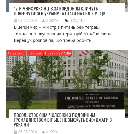
17-РІЧНИХ УКРАЇНЦІВ ЗА КОРДОНОМ КЛИЧУТЬ
ПОВЕРНУТИСЯ В УКРАЇНУ ТА СТАТИ НА ОБЛІК У ТЦК
05.06.2024
ALESYA
ЗСУ
,
ТЦК
Віцепрем’єр – міністр з питань реінтеграції
тимчасово окупованих територій України Ірина
Верещук розповіла, що треба робити...
Актуально
В Україні
Новини
У США
ПОСОЛЬСТВО США: ЧОЛОВІКИ З ПОДВІЙНИМ
ГРОМАДЯНСТВОМ БІЛЬШЕ НЕ ЗМОЖУТЬ ВИЇЖДЖАТИ З
УКРАЇНИ
05.06.2024
ALESYA