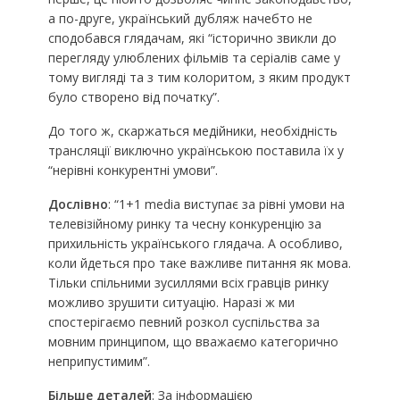
а по-друге, український дубляж начебто не
сподобався глядачам, які “історично звикли до
перегляду улюблених фільмів та серіалів саме у
тому вигляді та з тим колоритом, з яким продукт
було створено від початку”.
До того ж, скаржаться медійники, необхідність
трансляції виключно українською поставила їх у
“нерівні конкурентні умови”.
Дослівно
: “1+1 media виступає за рівні умови на
телевізійному ринку та чесну конкуренцію за
прихильність українського глядача. А особливо,
коли йдеться про таке важливе питання як мова.
Тільки спільними зусиллями всіх гравців ринку
можливо зрушити ситуацію. Наразі ж ми
спостерігаємо певний розкол суспільства за
мовним принципом, що вважаємо категорично
неприпустимим”.
Більше деталей
: За інформацією