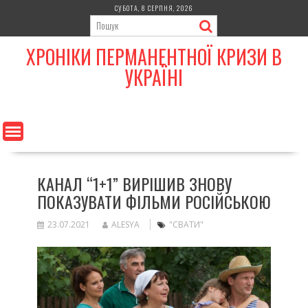
Skip
СУБОТА, 8 СЕРПНЯ, 2026
to
content
ХРОНІКИ ПЕРМАНЕНТНОЇ КРИЗИ В
УКРАЇНІ
КАНАЛ “1+1” ВИРІШИВ ЗНОВУ
ПОКАЗУВАТИ ФІЛЬМИ РОСІЙСЬКОЮ
23.07.2021
ALESYA
"СВАТИ"