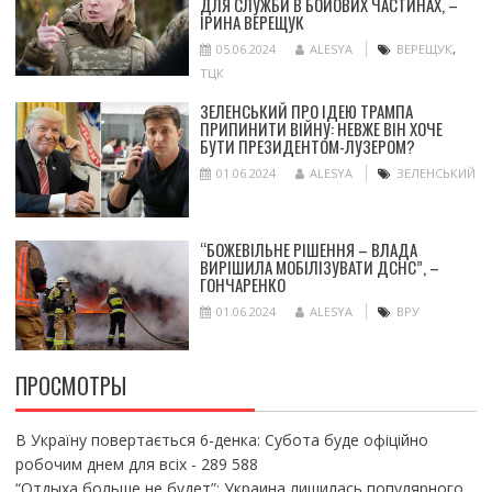
ДЛЯ СЛУЖБИ В БОЙОВИХ ЧАСТИНАХ, –
ІРИНА ВЕРЕЩУК
05.06.2024
ALESYA
ВЕРЕЩУК
,
ТЦК
ЗЕЛЕНСЬКИЙ ПРО ІДЕЮ ТРАМПА
ПРИПИНИТИ ВІЙНУ: НЕВЖЕ ВІН ХОЧЕ
БУТИ ПРЕЗИДЕНТОМ-ЛУЗЕРОМ?
01.06.2024
ALESYA
ЗЕЛЕНСЬКИЙ
“БОЖЕВІЛЬНЕ РІШЕННЯ – ВЛАДА
ВИРІШИЛА МОБІЛІЗУВАТИ ДСНС”, –
ГОНЧАРЕНКО
01.06.2024
ALESYA
ВРУ
ПРОСМОТРЫ
В Україну повертається 6-денка: Субота буде офіційно
робочим днем для всіх
- 289 588
“Отдыха больше не будет”: Украина лишилась популярного