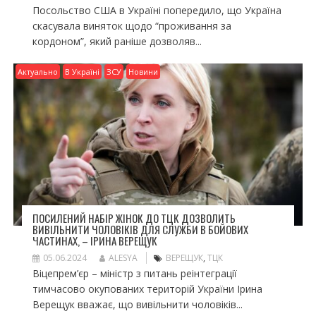
Посольство США в Україні попередило, що Україна
скасувала виняток щодо “проживання за
кордоном”, який раніше дозволяв...
Актуально
В Україні
ЗСУ
Новини
ПОСИЛЕНИЙ НАБІР ЖІНОК ДО ТЦК ДОЗВОЛИТЬ
ВИВІЛЬНИТИ ЧОЛОВІКІВ ДЛЯ СЛУЖБИ В БОЙОВИХ
ЧАСТИНАХ, – ІРИНА ВЕРЕЩУК
05.06.2024
ALESYA
ВЕРЕЩУК
,
ТЦК
Віцепрем’єр – міністр з питань реінтеграції
тимчасово окупованих територій України Ірина
Верещук вважає, що вивільнити чоловіків...