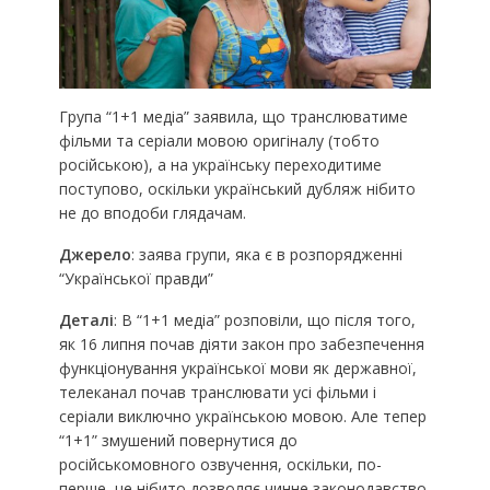
Група “1+1 медіа” заявила, що транслюватиме
фільми та серіали мовою оригіналу (тобто
російською), а на українську переходитиме
поступово, оскільки український дубляж нібито
не до вподоби глядачам.
Джерело
: заява групи, яка є в розпорядженні
“Української правди”
Деталі
: В “1+1 медіа” розповіли, що після того,
як 16 липня почав діяти закон про забезпечення
функціонування української мови як державної,
телеканал почав транслювати усі фільми і
серіали виключно українською мовою. Але тепер
“1+1” змушений повернутися до
російськомовного озвучення, оскільки, по-
перше, це нібито дозволяє чинне законодавство,