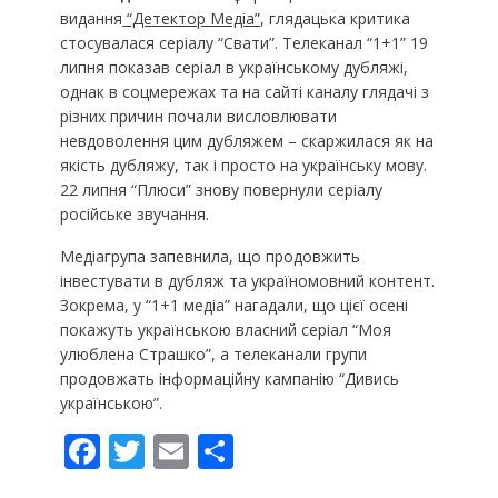
видання
“Детектор Медіа”
, глядацька критика
стосувалася серіалу “Свати”. Телеканал “1+1” 19
липня показав серіал в українському дубляжі,
однак в соцмережах та на сайті каналу глядачі з
різних причин почали висловлювати
невдоволення цим дубляжем – скаржилася як на
якість дубляжу, так і просто на українську мову.
22 липня “Плюси” знову повернули серіалу
російське звучання.
Медіагрупа запевнила, що продовжить
інвестувати в дубляж та україномовний контент.
Зокрема, у “1+1 медіа” нагадали, що цієї осені
покажуть українською власний серіал “Моя
улюблена Страшко”, а телеканали групи
продовжать інформаційну кампанію “Дивись
українською”.
F
T
E
П
ac
w
m
о