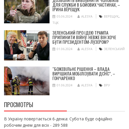
ДОЗВОЛИТЬ ВИВІЛЬНИТИ ЧОЛОВІКІВ
ДЛЯ СЛУЖБИ В БОЙОВИХ ЧАСТИНАХ, –
ІРИНА ВЕРЕЩУК
05.06.2024
ALESYA
ВЕРЕЩУК
,
ТЦК
ЗЕЛЕНСЬКИЙ ПРО ІДЕЮ ТРАМПА
ПРИПИНИТИ ВІЙНУ: НЕВЖЕ ВІН ХОЧЕ
БУТИ ПРЕЗИДЕНТОМ-ЛУЗЕРОМ?
01.06.2024
ALESYA
ЗЕЛЕНСЬКИЙ
“БОЖЕВІЛЬНЕ РІШЕННЯ – ВЛАДА
ВИРІШИЛА МОБІЛІЗУВАТИ ДСНС”, –
ГОНЧАРЕНКО
01.06.2024
ALESYA
ВРУ
ПРОСМОТРЫ
В Україну повертається 6-денка: Субота буде офіційно
робочим днем для всіх
- 289 588