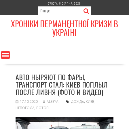
Skip
СУБОТА, 8 СЕРПНЯ, 2026
to
content
ХРОНІКИ ПЕРМАНЕНТНОЇ КРИЗИ В
УКРАЇНІ
АВТО НЫРЯЮТ ПО ФАРЫ,
ТРАНСПОРТ СТАЛ: КИЕВ ПОПЛЫЛ
ПОСЛЕ ЛИВНЯ (ФОТО И ВИДЕО)
17.10.2020
ALESYA
ДОЖДЬ
,
КИЕВ
,
НЕПОГОДА
,
ПОТОП