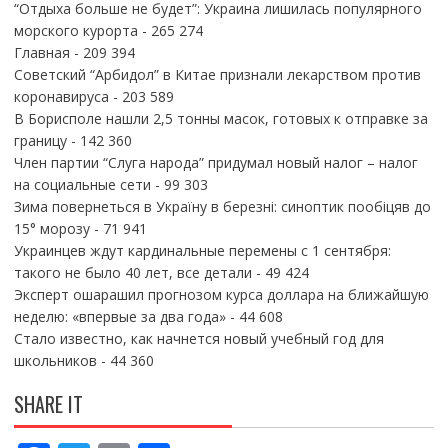
“Отдыха больше не будет”: Украина лишилась популярного
морского курорта
- 265 274
Главная
- 209 394
Советский “Арбидол” в Китае признали лекарством против
коронавируса
- 203 589
В Борисполе нашли 2,5 тонны масок, готовых к отправке за
границу
- 142 360
Член партии “Слуга народа” придумал новый налог – налог
на социальные сети
- 99 303
Зима повернеться в Україну в березні: синоптик пообіцяв до
15° морозу
- 71 941
Украинцев ждут кардинальные перемены с 1 сентября:
такого не было 40 лет, все детали
- 49 424
Эксперт ошарашил прогнозом курса доллара на ближайшую
неделю: «впервые за два года»
- 44 608
Стало известно, как начнется новый учебный год для
школьников
- 44 360
SHARE IT