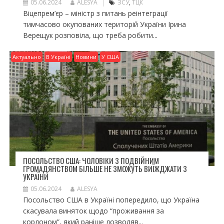
05.06.2024
ALESYA
ЗСУ
,
ТЦК
Віцепрем’єр – міністр з питань реінтеграції
тимчасово окупованих територій України Ірина
Верещук розповіла, що треба робити...
Актуально
В Україні
Новини
У США
ПОСОЛЬСТВО США: ЧОЛОВІКИ З ПОДВІЙНИМ
ГРОМАДЯНСТВОМ БІЛЬШЕ НЕ ЗМОЖУТЬ ВИЇЖДЖАТИ З
УКРАЇНИ
05.06.2024
ALESYA
Посольство США в Україні попередило, що Україна
скасувала виняток щодо “проживання за
кордоном”, який раніше дозволяв...