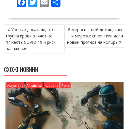
F
T
E
П
ac
w
m
о
e
itt
ai
ді
НАВІГАЦІЯ
b
er
l
л
Ученые доказали, что
Беспросветный дождь, снег
ЗАПИСІВ
o
и
группа крови влияет на
и морозы: синоптики дали
тяжесть COVID-19 и риск
новый прогноз на ноябрь
o
т
заражения
k
и
ся
СХОЖІ НОВИНИ
Актуально
Аналітика
Корисне
Різне