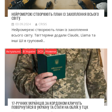
НЕЙРОМЕРЕЖІ СТВОРЮЮТЬ ПЛАН ІЗ ЗАХОПЛЕННЯ ВСЬОГО
СВІТУ.
03.09.2024
CRISIS
Нейромережі створюють план із захоплення
всього світу. Твіттеряни додали Claude, Llama та
інші ШІ в груповий...
Актуально
В Україні
ЗСУ
Новини
17-РІЧНИХ УКРАЇНЦІВ ЗА КОРДОНОМ КЛИЧУТЬ
ПОВЕРНУТИСЯ В УКРАЇНУ ТА СТАТИ НА ОБЛІК У ТЦК