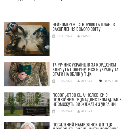
НЕЙРОМЕРЕЖІ СТВОРЮЮТЬ ПЛАН ІЗ
ЗАХОПЛЕННЯ ВСЬОГО СВІТУ.
03.09.2024
CRISIS
17-РІЧНИХ УКРАЇНЦІВ ЗА КОРДОНОМ
КЛИЧУТЬ ПОВЕРНУТИСЯ В УКРАЇНУ ТА
СТАТИ НА ОБЛІК У ТЦК
05.06.2024
ALESYA
ЗСУ
,
ТЦК
ПОСОЛЬСТВО США: ЧОЛОВІКИ З
ПОДВІЙНИМ ГРОМАДЯНСТВОМ БІЛЬШЕ
НЕ ЗМОЖУТЬ ВИЇЖДЖАТИ З УКРАЇНИ
05.06.2024
ALESYA
ПОСИЛЕНИЙ НАБІР ЖІНОК ДО ТЦК