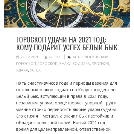
ГОРОСКОП УДАЧИ НА 2021 ГОД:
КОМУ ПОДАРИТ УСПЕХ БЕЛЫЙ БЫК
21.12.2020
ALESYA
АСТРОЛОГИЧЕСКИЙ
ГОРОСКОП
,
ГОРОСКОП
,
ЗНАКИ ЗОДИАКА
,
ПРОГНОЗ
,
УДАЧА
,
УСПЕХ
Пять счастливчиков года и периоды везения для
остальных знаков зодиака на Корреспондент.net.
Белый Бык, вступающий в права в 2021 году,
независим, упрям, олицетворяет упорный труд и
умение стойко переносить любые удары судьбы.
Его стихия − металл, а значит Бык настойчив и
обладает железной волей. Новый 2021 год –
время для целенаправленной, ответственной