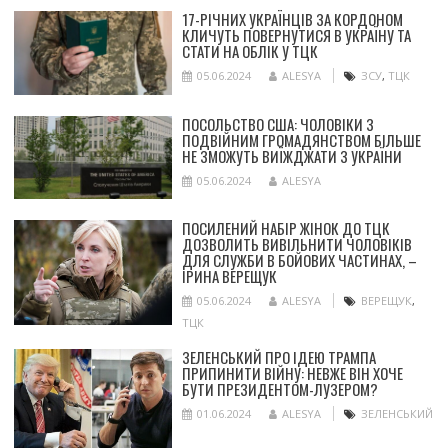
17-РІЧНИХ УКРАЇНЦІВ ЗА КОРДОНОМ
КЛИЧУТЬ ПОВЕРНУТИСЯ В УКРАЇНУ ТА
СТАТИ НА ОБЛІК У ТЦК
05.06.2024
ALESYA
ЗСУ
,
ТЦК
ПОСОЛЬСТВО США: ЧОЛОВІКИ З
ПОДВІЙНИМ ГРОМАДЯНСТВОМ БІЛЬШЕ
НЕ ЗМОЖУТЬ ВИЇЖДЖАТИ З УКРАЇНИ
05.06.2024
ALESYA
ПОСИЛЕНИЙ НАБІР ЖІНОК ДО ТЦК
ДОЗВОЛИТЬ ВИВІЛЬНИТИ ЧОЛОВІКІВ
ДЛЯ СЛУЖБИ В БОЙОВИХ ЧАСТИНАХ, –
ІРИНА ВЕРЕЩУК
05.06.2024
ALESYA
ВЕРЕЩУК
,
ТЦК
ЗЕЛЕНСЬКИЙ ПРО ІДЕЮ ТРАМПА
ПРИПИНИТИ ВІЙНУ: НЕВЖЕ ВІН ХОЧЕ
БУТИ ПРЕЗИДЕНТОМ-ЛУЗЕРОМ?
01.06.2024
ALESYA
ЗЕЛЕНСЬКИЙ