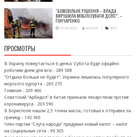
“БОЖЕВІЛЬНЕ РІШЕННЯ – ВЛАДА
ВИРІШИЛА МОБІЛІЗУВАТИ ДСНС”, –
ГОНЧАРЕНКО
01.06.2024
ALESYA
ВРУ
ПРОСМОТРЫ
В Україну повертається 6-денка: Субота буде офіційно
робочим днем для всіх
- 289 588
“Отдыха больше не будет”: Украина лишилась популярного
морского курорта
- 265 275
Главная
- 209 406
Советский “Арбидол” в Китае признали лекарством против
коронавируса
- 203 590
В Борисполе нашли 2,5 тонны масок, готовых к отправке за
границу
- 142 360
Член партии “Слуга народа” придумал новый налог – налог
на социальные сети
- 99 305