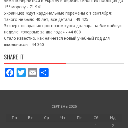
Зима повернеться в Україну в березні: синоптик пообіцяв до
15° морозу
- 71 941
Украинцев ждут кардинальные перемены с 1 сентября:
такого не было 40 лет, все детали
- 49 425
Эксперт ошарашил прогнозом курса доллара на ближайшую
неделю: «впервые за два года»
- 44 608
Стало известно, как начнется новый учебный год для
школьников
- 44 360
SHARE IT
F
T
E
П
ac
w
m
о
e
itt
ai
ді
b
er
l
л
o
и
СЕРПЕНЬ 2026
o
т
Пн
Вт
Ср
Чт
Пт
Сб
Нд
k
и
1
2