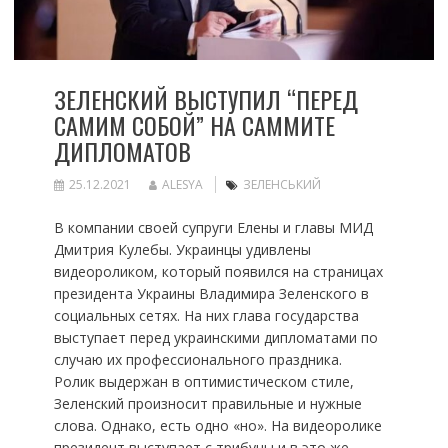
ЗЕЛЕНСКИЙ ВЫСТУПИЛ “ПЕРЕД
САМИМ СОБОЙ” НА САММИТЕ
ДИПЛОМАТОВ
25.12.2021
ALESYA
ЗЕЛЕНСЬКИЙ
В компании своей супруги Елены и главы МИД
Дмитрия Кулебы. Украинцы удивлены
видеороликом, который появился на страницах
президента Украины Владимира Зеленского в
социальных сетях. На них глава государства
выступает перед украинскими дипломатами по
случаю их профессионального праздника.
Ролик выдержан в оптимистическом стиле,
Зеленский произносит правильные и нужные
слова. Однако, есть одно «но». На видеоролике
президент выступает с трибуны и в это же