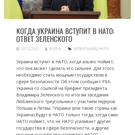
КОГДА УКРАИНА ВСТУПИТ В НАТО:
ОТВЕТ ЗЕЛЕНСКОГО
20.12.2021
ALESYA
ЗЕЛЕНСЬКИЙ
,
НАТО
Украина вступит в НАТО, когда альянс поймет,
что она может сделать его сильнее. Для этого
необходимо стать мощным государством в
сфере безопасности. Об этом сообщает РБК-
Украина со ссылкой на брифинг президента
Владимира Зеленского по итогам заседания
Люблинского треугольника с участием лидеров
Польши и Литвы. “Украина (или такие страны как
Украина) будут в НАТО только тогда, когда само
НАТО поймет, что не НАТО усиливает другие
государства в сфере безопасности, а другие
мощные государства усиливают НАТО”, –