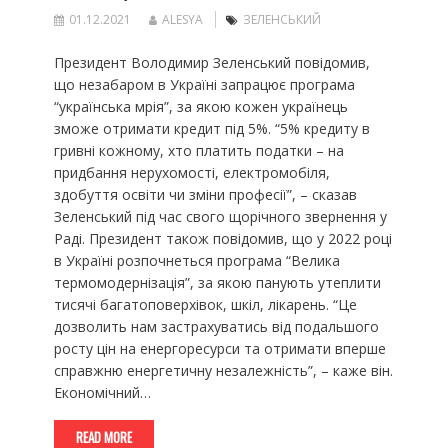
01.12.2021
ALESYA
ЗЕЛЕНСЬКИЙ
Президент Володимир Зеленський повідомив,
що незабаром в Україні запрацює програма
“українська мрія”, за якою кожен українець
зможе отримати кредит під 5%. “5% кредиту в
гривні кожному, хто платить податки – на
придбання нерухомості, електромобіля,
здобуття освіти чи зміни професії”, – сказав
Зеленський під час свого щорічного звернення у
Раді. Президент також повідомив, що у 2022 році
в Україні розпочнеться програма “Велика
термомодернізація”, за якою панують утеплити
тисячі багатоповерхівок, шкіл, лікарень. “Це
дозволить нам застрахуватись від подальшого
росту цін на енергоресурси та отримати вперше
справжню енергетичну незалежність”, – каже він.
Економічний…
READ MORE