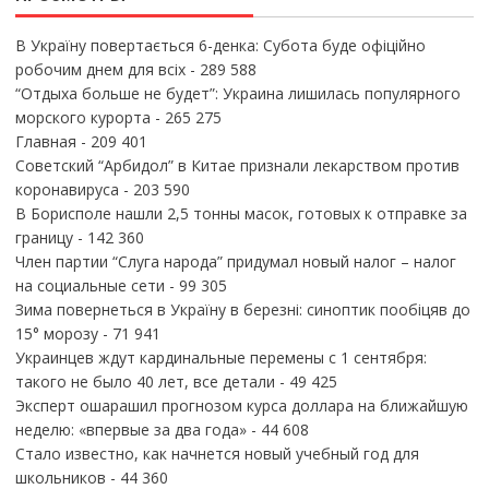
В Україну повертається 6-денка: Субота буде офіційно
робочим днем для всіх
- 289 588
“Отдыха больше не будет”: Украина лишилась популярного
морского курорта
- 265 275
Главная
- 209 401
Советский “Арбидол” в Китае признали лекарством против
коронавируса
- 203 590
В Борисполе нашли 2,5 тонны масок, готовых к отправке за
границу
- 142 360
Член партии “Слуга народа” придумал новый налог – налог
на социальные сети
- 99 305
Зима повернеться в Україну в березні: синоптик пообіцяв до
15° морозу
- 71 941
Украинцев ждут кардинальные перемены с 1 сентября:
такого не было 40 лет, все детали
- 49 425
Эксперт ошарашил прогнозом курса доллара на ближайшую
неделю: «впервые за два года»
- 44 608
Стало известно, как начнется новый учебный год для
школьников
- 44 360