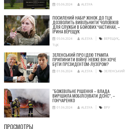
05.06.2024
ALESYA
ПОСИЛЕНИЙ НАБІР ЖІНОК ДО ТЦК
ДОЗВОЛИТЬ ВИВІЛЬНИТИ ЧОЛОВІКІВ
ДЛЯ СЛУЖБИ В БОЙОВИХ ЧАСТИНАХ, –
ІРИНА ВЕРЕЩУК
05.06.2024
ALESYA
ВЕРЕЩУК
,
ТЦК
ЗЕЛЕНСЬКИЙ ПРО ІДЕЮ ТРАМПА
ПРИПИНИТИ ВІЙНУ: НЕВЖЕ ВІН ХОЧЕ
БУТИ ПРЕЗИДЕНТОМ-ЛУЗЕРОМ?
01.06.2024
ALESYA
ЗЕЛЕНСЬКИЙ
“БОЖЕВІЛЬНЕ РІШЕННЯ – ВЛАДА
ВИРІШИЛА МОБІЛІЗУВАТИ ДСНС”, –
ГОНЧАРЕНКО
01.06.2024
ALESYA
ВРУ
ПРОСМОТРЫ