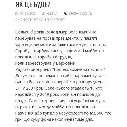
ЯК ЦЕ БУДЕ?
07.12.2021
ALESYA
ЗЕЛЕНСЬКИЙ
,
ЭКОНОСИЧЕСКИЙ ПАССПОРТ
Скільки б років Володимир Зеленський не
перебував на посаді президента, у пам’яті
українців він може залишитися на десятиліття.
Спробу закарбуватися у свідомості майбутніх
поколінь він зробив 6 грудня,
коли зареєстрував у Верховній
Раді законопроєкт “Про економічний паспорт”.
Документа ще немає на сайті парламенту, але
одна з його останніх версій є в розпорядженні
ЕП. У 2037 році Зеленського згадають ті, хто
народився у 2019 році, коли він прийшов до
влади. Саме тоді нині трирічні українці можуть
отримати з Фонду майбутніх поколінь на
навчання або купівлю нерухомості понад 600 тис
грн. Цю суму фонд накопичуватиме для…