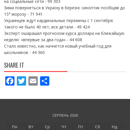
на социальные сети
- 99 303
Зима повернеться в Україну в березні: синоптик пообіцяв до
15° морозу
- 71 941
Украинцев ждут кардинальные перемены с 1 сентября:
такого не было 40 лет, все детали
- 49 424
Эксперт ошарашил прогнозом курса доллара на ближайшую
неделю: «впервые за два года»
- 44 608
Стало известно, как начнется новый учебный год для
школьников
- 44 360
SHARE IT
F
T
E
П
ac
w
m
о
e
itt
ai
ді
b
er
l
л
o
и
СЕРПЕНЬ 2026
o
т
Пн
Вт
Ср
Чт
Пт
Сб
Нд