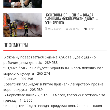
“БОЖЕВІЛЬНЕ РІШЕННЯ – ВЛАДА
ВИРІШИЛА МОБІЛІЗУВАТИ ДСНС”, –
ГОНЧАРЕНКО
01.06.2024
ALESYA
ВРУ
ПРОСМОТРЫ
В Україну повертається 6-денка: Субота буде офіційно
робочим днем для всіх
- 289 588
“Отдыха больше не будет”: Украина лишилась популярного
морского курорта
- 265 274
Главная
- 209 396
Советский “Арбидол” в Китае признали лекарством против
коронавируса
- 203 589
В Борисполе нашли 2,5 тонны масок, готовых к отправке за
границу
- 142 360
Член партии “Слуга народа” придумал новый налог – налог