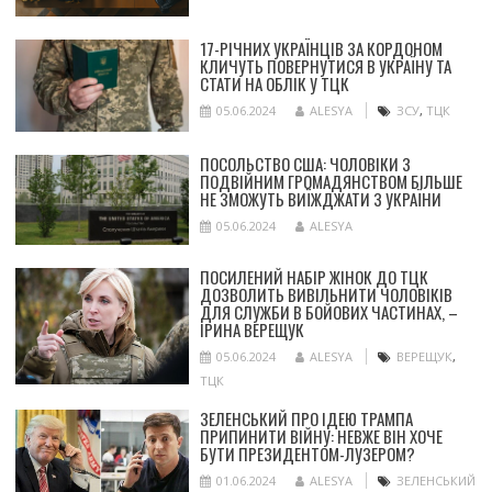
17-РІЧНИХ УКРАЇНЦІВ ЗА КОРДОНОМ
КЛИЧУТЬ ПОВЕРНУТИСЯ В УКРАЇНУ ТА
СТАТИ НА ОБЛІК У ТЦК
05.06.2024
ALESYA
ЗСУ
,
ТЦК
ПОСОЛЬСТВО США: ЧОЛОВІКИ З
ПОДВІЙНИМ ГРОМАДЯНСТВОМ БІЛЬШЕ
НЕ ЗМОЖУТЬ ВИЇЖДЖАТИ З УКРАЇНИ
05.06.2024
ALESYA
ПОСИЛЕНИЙ НАБІР ЖІНОК ДО ТЦК
ДОЗВОЛИТЬ ВИВІЛЬНИТИ ЧОЛОВІКІВ
ДЛЯ СЛУЖБИ В БОЙОВИХ ЧАСТИНАХ, –
ІРИНА ВЕРЕЩУК
05.06.2024
ALESYA
ВЕРЕЩУК
,
ТЦК
ЗЕЛЕНСЬКИЙ ПРО ІДЕЮ ТРАМПА
ПРИПИНИТИ ВІЙНУ: НЕВЖЕ ВІН ХОЧЕ
БУТИ ПРЕЗИДЕНТОМ-ЛУЗЕРОМ?
01.06.2024
ALESYA
ЗЕЛЕНСЬКИЙ