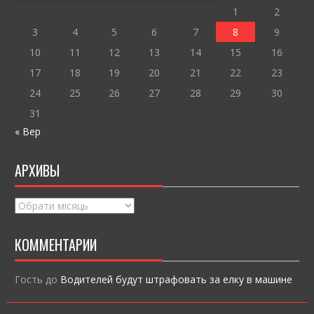
k
и
1
2
ся
3
4
5
6
7
8
9
10
11
12
13
14
15
16
17
18
19
20
21
22
23
24
25
26
27
28
29
30
31
« Вер
АРХИВЫ
Архивы
КОММЕНТАРИИ
Гость
до
Водителей будут штрафовать за елку в машине