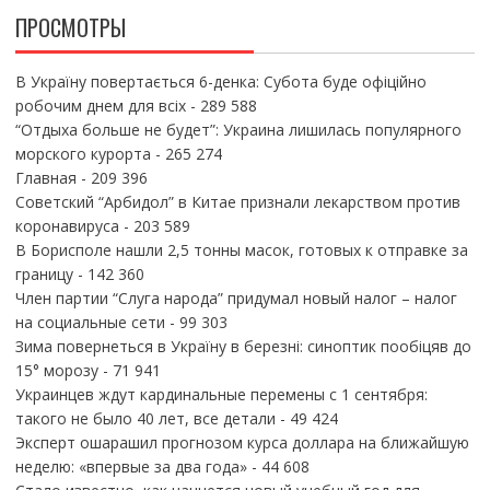
ПРОСМОТРЫ
В Україну повертається 6-денка: Субота буде офіційно
робочим днем для всіх
- 289 588
“Отдыха больше не будет”: Украина лишилась популярного
морского курорта
- 265 274
Главная
- 209 396
Советский “Арбидол” в Китае признали лекарством против
коронавируса
- 203 589
В Борисполе нашли 2,5 тонны масок, готовых к отправке за
границу
- 142 360
Член партии “Слуга народа” придумал новый налог – налог
на социальные сети
- 99 303
Зима повернеться в Україну в березні: синоптик пообіцяв до
15° морозу
- 71 941
Украинцев ждут кардинальные перемены с 1 сентября:
такого не было 40 лет, все детали
- 49 424
Эксперт ошарашил прогнозом курса доллара на ближайшую
неделю: «впервые за два года»
- 44 608