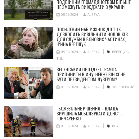
ПОДВІЙНИМ ГРОМАДЯНСТВОМ БІЛЬШЕ
НЕ ЗМОЖУТЬ ВИЇЖДЖАТИ З УКРАЇНИ
05.06.2024
ALESYA
ПОСИЛЕНИЙ НАБІР ЖІНОК ДО ТЦК
ДОЗВОЛИТЬ ВИВІЛЬНИТИ ЧОЛОВІКІВ
ДЛЯ СЛУЖБИ В БОЙОВИХ ЧАСТИНАХ, –
ІРИНА ВЕРЕЩУК
05.06.2024
ALESYA
ВЕРЕЩУК
,
ТЦК
ЗЕЛЕНСЬКИЙ ПРО ІДЕЮ ТРАМПА
ПРИПИНИТИ ВІЙНУ: НЕВЖЕ ВІН ХОЧЕ
БУТИ ПРЕЗИДЕНТОМ-ЛУЗЕРОМ?
01.06.2024
ALESYA
ЗЕЛЕНСЬКИЙ
“БОЖЕВІЛЬНЕ РІШЕННЯ – ВЛАДА
ВИРІШИЛА МОБІЛІЗУВАТИ ДСНС”, –
ГОНЧАРЕНКО
01.06.2024
ALESYA
ВРУ