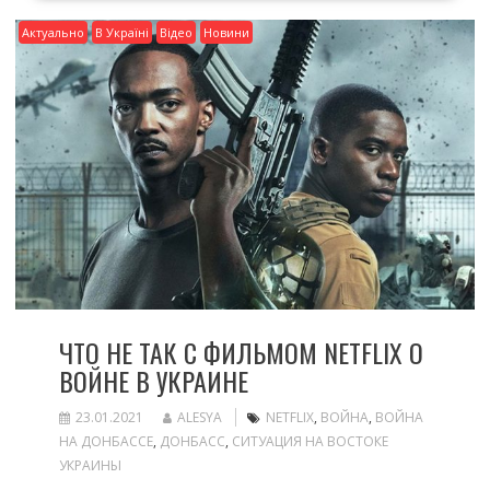
Актуально
В Україні
Відео
Новини
ЧТО НЕ ТАК С ФИЛЬМОМ NETFLIX О
ВОЙНЕ В УКРАИНЕ
23.01.2021
ALESYA
NETFLIX
,
ВОЙНА
,
ВОЙНА
НА ДОНБАССЕ
,
ДОНБАСС
,
СИТУАЦИЯ НА ВОСТОКЕ
УКРАИНЫ