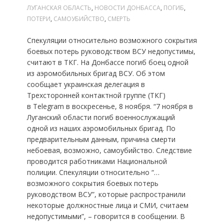
ЛУГАНСКАЯ ОБЛАСТЬ
,
НОВОСТИ ДОНБАССА
,
ПОГИБ
,
ПОТЕРИ
,
САМОУБИЙСТВО
,
СМЕРТЬ
Спекуляции относительно возможного сокрытия
боевых потерь руководством ВСУ недопустимы,
считают в ТКГ. На Донбассе погиб боец одной
из аэромобильных бригад ВСУ. Об этом
сообщает украинская делегация в
Трехсторонней контактной группе (ТКГ)
в Telegram в воскресенье, 8 ноября. “7 ноября в
Луганский области погиб военнослужащий
одной из наших аэромобильных бригад. По
предварительным данным, причина смерти
небоевая, возможно, самоубийство. Следствие
проводится работниками Национальной
полиции. Спекуляции относительно “…
возможного сокрытия боевых потерь
руководством ВСУ”, которые распространили
некоторые должностные лица и СМИ, считаем
недопустимыми”, – говорится в сообщении. В