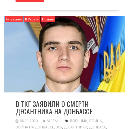
Актуально
В Україні
Новини
В ТКГ ЗАЯВИЛИ О СМЕРТИ
ДЕСАНТНИКА НА ДОНБАССЕ
08.11.2020
ALESYA
ВОЕННЫЙ
,
ВОЙНА
,
ВОЙНА НА ДОНБАССЕ
,
ВСУ
,
ДЕСАНТНИКИ
,
ДОНБАСС
,