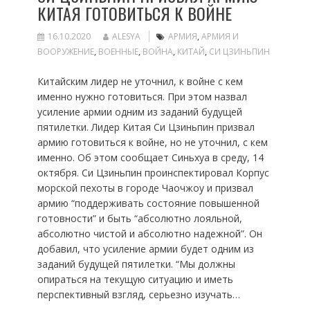
КИТАЯ ГОТОВИТЬСЯ К ВОЙНЕ
16.10.2020
ALESYA
АРМИЯ
,
АРМИЯ И
ВООРУЖЕНИЕ
,
ВОЕННЫЕ
,
ВОЙНА
,
КИТАЙ
,
СИ ЦЗИНЬПИН
Китайским лидер не уточнил, к войне с кем
именно нужно готовиться. При этом назвал
усиление армии одним из заданий будущей
пятилетки. Лидер Китая Си Цзиньпин призвал
армию готовиться к войне, но не уточнил, с кем
именно. Об этом сообщает Синьхуа в среду, 14
октября. Си Цзиньпин проинспектировал Корпус
морской пехоты в городе Чаочжоу и призвал
армию “поддерживать состояние повышенной
готовности” и быть “абсолютно лояльной,
абсолютно чистой и абсолютно надежной”. Он
добавил, что усиление армии будет одним из
заданий будущей пятилетки. “Мы должны
опираться на текущую ситуацию и иметь
перспективный взгляд, серьезно изучать…