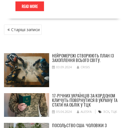
READ MORE
НАВІГАЦІЯ
Старіші записи
ЗА
ЗАПИСАМИ
НЕЙРОМЕРЕЖІ СТВОРЮЮТЬ ПЛАН ІЗ
ЗАХОПЛЕННЯ ВСЬОГО СВІТУ.
03.09.2024
CRISIS
17-РІЧНИХ УКРАЇНЦІВ ЗА КОРДОНОМ
КЛИЧУТЬ ПОВЕРНУТИСЯ В УКРАЇНУ ТА
СТАТИ НА ОБЛІК У ТЦК
05.06.2024
ALESYA
ЗСУ
,
ТЦК
ПОСОЛЬСТВО США: ЧОЛОВІКИ З