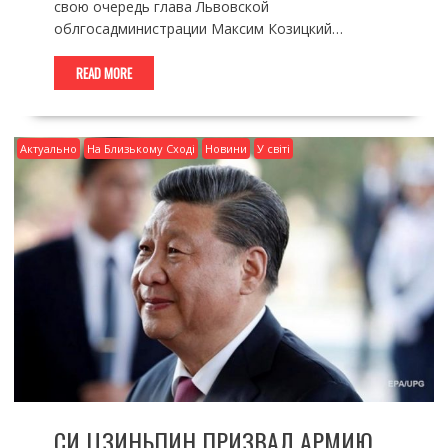
свою очередь глава Львовской
облгосадминистрации Максим Козицкий…
READ MORE
Актуально
На Близькому Сході
Новини
У світі
СИ ЦЗИНЬПИН ПРИЗВАЛ АРМИЮ