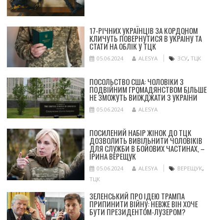
17-РІЧНИХ УКРАЇНЦІВ ЗА КОРДОНОМ
КЛИЧУТЬ ПОВЕРНУТИСЯ В УКРАЇНУ ТА
СТАТИ НА ОБЛІК У ТЦК
05.06.2024
ALESYA
ЗСУ
,
ТЦК
ПОСОЛЬСТВО США: ЧОЛОВІКИ З
ПОДВІЙНИМ ГРОМАДЯНСТВОМ БІЛЬШЕ
НЕ ЗМОЖУТЬ ВИЇЖДЖАТИ З УКРАЇНИ
05.06.2024
ALESYA
ПОСИЛЕНИЙ НАБІР ЖІНОК ДО ТЦК
ДОЗВОЛИТЬ ВИВІЛЬНИТИ ЧОЛОВІКІВ
ДЛЯ СЛУЖБИ В БОЙОВИХ ЧАСТИНАХ, –
ІРИНА ВЕРЕЩУК
05.06.2024
ALESYA
ВЕРЕЩУК
,
ТЦК
ЗЕЛЕНСЬКИЙ ПРО ІДЕЮ ТРАМПА
ПРИПИНИТИ ВІЙНУ: НЕВЖЕ ВІН ХОЧЕ
БУТИ ПРЕЗИДЕНТОМ-ЛУЗЕРОМ?