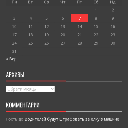
o
т
Пн
Вт
Ср
Чт
Пт
Сб
Нд
k
и
1
2
ся
3
4
5
6
7
8
9
10
11
12
13
14
15
16
17
18
19
20
21
22
23
24
25
26
27
28
29
30
31
« Вер
АРХИВЫ
Архивы
КОММЕНТАРИИ
Гость
до
Водителей будут штрафовать за елку в машине