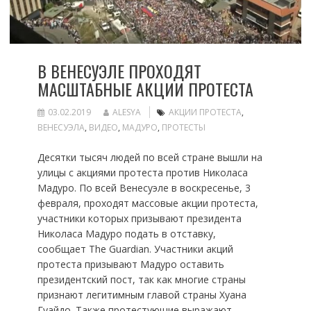
В ВЕНЕСУЭЛЕ ПРОХОДЯТ
МАСШТАБНЫЕ АКЦИИ ПРОТЕСТА
03.02.2019
ALESYA
АКЦИИ ПРОТЕСТА
,
ВЕНЕСУЭЛА
,
ВИДЕО
,
МАДУРО
,
ПРОТЕСТЫ
Десятки тысяч людей по всей стране вышли на
улицы с акциями протеста против Николаса
Мадуро. По всей Венесуэле в воскресенье, 3
февраля, проходят массовые акции протеста,
участники которых призывают президента
Николаса Мадуро подать в отставку,
сообщает The Guardian. Участники акций
протеста призывают Мадуро оставить
президентский пост, так как многие страны
признают легитимным главой страны Хуана
Гуайдо. Также протестующие выражают