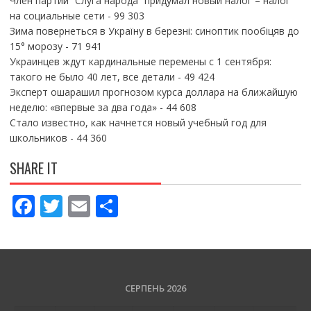
Член партии “Слуга народа” придумал новый налог – налог
на социальные сети
- 99 303
Зима повернеться в Україну в березні: синоптик пообіцяв до
15° морозу
- 71 941
Украинцев ждут кардинальные перемены с 1 сентября:
такого не было 40 лет, все детали
- 49 424
Эксперт ошарашил прогнозом курса доллара на ближайшую
неделю: «впервые за два года»
- 44 608
Стало известно, как начнется новый учебный год для
школьников
- 44 360
SHARE IT
F
T
E
П
ac
w
m
о
e
itt
ai
ді
b
er
l
л
o
и
СЕРПЕНЬ 2026