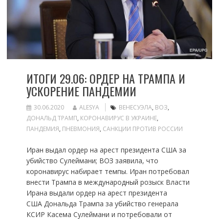
ИТОГИ 29.06: ОРДЕР НА ТРАМПА И
УСКОРЕНИЕ ПАНДЕМИИ
30.06.2020
ALESYA
ВЕНЕСУЭЛА
,
ВОЗ
,
ДОНАЛЬД ТРАМП
,
КОРОНАВИРУС В УКРАИНЕ
,
ПАНДЕМИЯ
,
ПНЕВМОНИЯ
,
САНКЦИИ ПРОТИВ РОССИИ
Иран выдал ордер на арест президента США за
убийство Сулеймани; ВОЗ заявила, что
коронавирус набирает темпы. Иран потребовал
внести Трампа в международный розыск Власти
Ирана выдали ордер на арест президента
США Дональда Трампа за убийство генерала
КСИР Касема Сулеймани и потребовали от