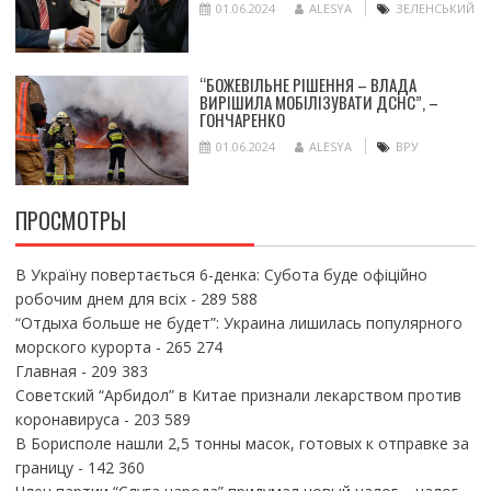
01.06.2024
ALESYA
ЗЕЛЕНСЬКИЙ
“БОЖЕВІЛЬНЕ РІШЕННЯ – ВЛАДА
ВИРІШИЛА МОБІЛІЗУВАТИ ДСНС”, –
ГОНЧАРЕНКО
01.06.2024
ALESYA
ВРУ
ПРОСМОТРЫ
В Україну повертається 6-денка: Субота буде офіційно
робочим днем для всіх
- 289 588
“Отдыха больше не будет”: Украина лишилась популярного
морского курорта
- 265 274
Главная
- 209 383
Советский “Арбидол” в Китае признали лекарством против
коронавируса
- 203 589
В Борисполе нашли 2,5 тонны масок, готовых к отправке за
границу
- 142 360