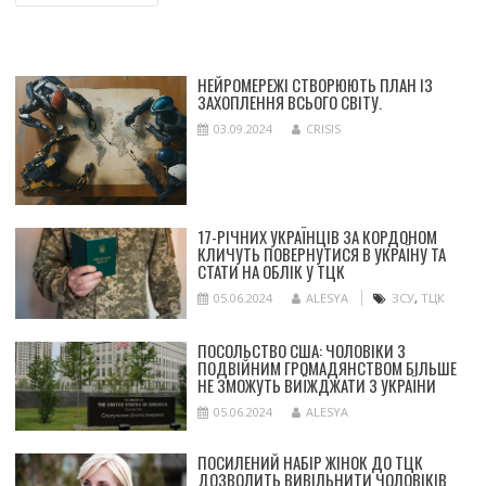
ЗА
ЗАПИСАМИ
НЕЙРОМЕРЕЖІ СТВОРЮЮТЬ ПЛАН ІЗ
ЗАХОПЛЕННЯ ВСЬОГО СВІТУ.
03.09.2024
CRISIS
17-РІЧНИХ УКРАЇНЦІВ ЗА КОРДОНОМ
КЛИЧУТЬ ПОВЕРНУТИСЯ В УКРАЇНУ ТА
СТАТИ НА ОБЛІК У ТЦК
05.06.2024
ALESYA
ЗСУ
,
ТЦК
ПОСОЛЬСТВО США: ЧОЛОВІКИ З
ПОДВІЙНИМ ГРОМАДЯНСТВОМ БІЛЬШЕ
НЕ ЗМОЖУТЬ ВИЇЖДЖАТИ З УКРАЇНИ
05.06.2024
ALESYA
ПОСИЛЕНИЙ НАБІР ЖІНОК ДО ТЦК
ДОЗВОЛИТЬ ВИВІЛЬНИТИ ЧОЛОВІКІВ