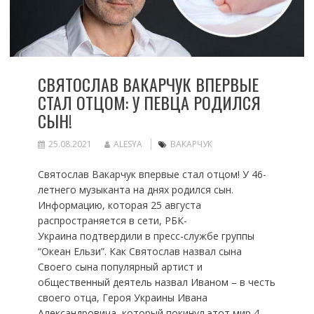
СВЯТОСЛАВ ВАКАРЧУК ВПЕРВЫЕ
СТАЛ ОТЦОМ: У ПЕВЦА РОДИЛСЯ
СЫН!
25.08.2021
ALESYA
ВАКАРЧУК
Святослав Вакарчук впервые стал отцом! У 46-
летнего музыканта на днях родился сын.
Информацию, которая 25 августа
распространяется в сети, РБК-
Украина подтвердили в пресс-службе группы
“Океан Ельзи”. Как Святослав назвал сына
Своего сына популярный артист и
общественный деятель назвал Иваном – в честь
своего отца, Героя Украины Ивана
Александровича, который покинул этот мир 4