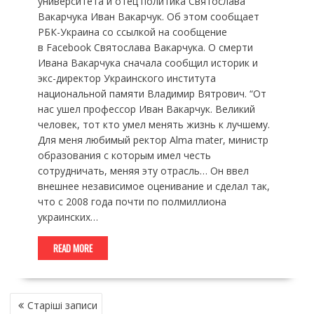
университета и отец политика Святослава
Вакарчука Иван Вакарчук. Об этом сообщает
РБК-Украина со ссылкой на сообщение
в Facebook Святослава Вакарчука. О смерти
Ивана Вакарчука сначала сообщил историк и
экс-директор Украинского института
национальной памяти Владимир Вятрович. “От
нас ушел профессор Иван Вакарчук. Великий
человек, тот кто умел менять жизнь к лучшему.
Для меня любимый ректор Alma mater, министр
образования с которым имел честь
сотрудничать, меняя эту отрасль… Он ввел
внешнее независимое оценивание и сделал так,
что с 2008 года почти по полмиллиона
украинских…
READ MORE
НАВІГАЦІЯ
Старіші записи