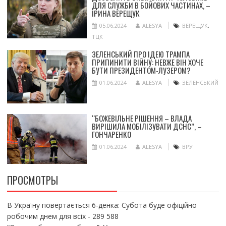
ДЛЯ СЛУЖБИ В БОЙОВИХ ЧАСТИНАХ, –
ІРИНА ВЕРЕЩУК
05.06.2024
ALESYA
ВЕРЕЩУК
,
ТЦК
ЗЕЛЕНСЬКИЙ ПРО ІДЕЮ ТРАМПА
ПРИПИНИТИ ВІЙНУ: НЕВЖЕ ВІН ХОЧЕ
БУТИ ПРЕЗИДЕНТОМ-ЛУЗЕРОМ?
01.06.2024
ALESYA
ЗЕЛЕНСЬКИЙ
“БОЖЕВІЛЬНЕ РІШЕННЯ – ВЛАДА
ВИРІШИЛА МОБІЛІЗУВАТИ ДСНС”, –
ГОНЧАРЕНКО
01.06.2024
ALESYA
ВРУ
ПРОСМОТРЫ
В Україну повертається 6-денка: Субота буде офіційно
робочим днем для всіх
- 289 588