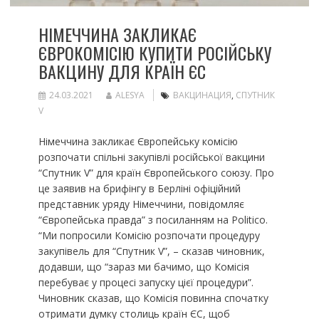
НІМЕЧЧИНА ЗАКЛИКАЄ
ЄВРОКОМІСІЮ КУПИТИ РОСІЙСЬКУ
ВАКЦИНУ ДЛЯ КРАЇН ЄС
24.03.2021
ALESYA
ВАКЦИНАЦИЯ
,
СПУТНИК
V
Німеччина закликає Європейську комісію
розпочати спільні закупівлі російської вакцини
“Спутник V” для країн Європейського союзу. Про
це заявив на брифінгу в Берліні офіційний
представник уряду Німеччини, повідомляє
“Європейська правда” з посиланням на Politico.
“Ми попросили Комісію розпочати процедуру
закупівель для “Спутник V”, – сказав чиновник,
додавши, що “зараз ми бачимо, що Комісія
перебуває у процесі запуску цієї процедури”.
Чиновник сказав, що Комісія повинна спочатку
отримати думку столиць країн ЄС, щоб