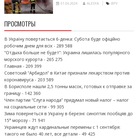
01.06.2024
ALESYA
ВРУ
ПРОСМОТРЫ
В Україну повертається 6-денка: Субота буде офіційно
робочим днем для всіх
- 289 588
“Отдыха больше не будет”: Украина лишилась популярного
морского курорта
- 265 275
Главная
- 209 399
Советский “Арбидол” в Китае признали лекарством против
коронавируса
- 203 589
В Борисполе нашли 2,5 тонны масок, готовых к отправке за
границу
- 142 360
Член партии “Слуга народа” придумал новый налог – налог
на социальные сети
- 99 305
Зима повернеться в Україну в березні: синоптик пообіцяв до
15° морозу
- 71 941
Украинцев ждут кардинальные перемены с 1 сентября:
такого не было 40 лет, все детали
- 49 425