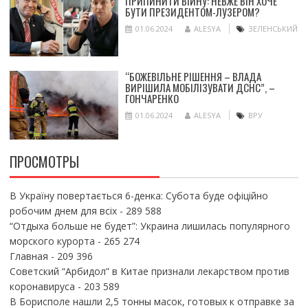
ПРИПИНИТИ ВІЙНУ: НЕВЖЕ ВІН ХОЧЕ
БУТИ ПРЕЗИДЕНТОМ-ЛУЗЕРОМ?
01.06.2024
ALESYA
ЗЕЛЕНСЬКИЙ
“БОЖЕВІЛЬНЕ РІШЕННЯ – ВЛАДА
ВИРІШИЛА МОБІЛІЗУВАТИ ДСНС”, –
ГОНЧАРЕНКО
01.06.2024
ALESYA
ВРУ
ПРОСМОТРЫ
В Україну повертається 6-денка: Субота буде офіційно
робочим днем для всіх
- 289 588
“Отдыха больше не будет”: Украина лишилась популярного
морского курорта
- 265 274
Главная
- 209 396
Советский “Арбидол” в Китае признали лекарством против
коронавируса
- 203 589
В Борисполе нашли 2,5 тонны масок, готовых к отправке за