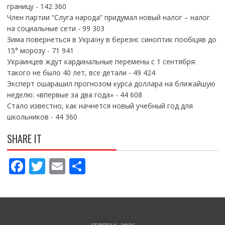
границу
- 142 360
Член партии “Слуга народа” придумал новый налог – налог
на социальные сети
- 99 303
Зима повернеться в Україну в березні: синоптик пообіцяв до
15° морозу
- 71 941
Украинцев ждут кардинальные перемены с 1 сентября:
такого не было 40 лет, все детали
- 49 424
Эксперт ошарашил прогнозом курса доллара на ближайшую
неделю: «впервые за два года»
- 44 608
Стало известно, как начнется новый учебный год для
школьников
- 44 360
SHARE IT
F
T
E
П
ac
w
m
о
e
itt
ai
ді
b
er
l
л