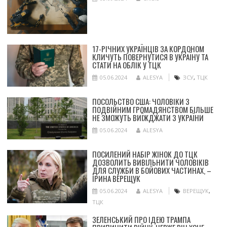
17-РІЧНИХ УКРАЇНЦІВ ЗА КОРДОНОМ
КЛИЧУТЬ ПОВЕРНУТИСЯ В УКРАЇНУ ТА
СТАТИ НА ОБЛІК У ТЦК
05.06.2024
ALESYA
ЗСУ
,
ТЦК
ПОСОЛЬСТВО США: ЧОЛОВІКИ З
ПОДВІЙНИМ ГРОМАДЯНСТВОМ БІЛЬШЕ
НЕ ЗМОЖУТЬ ВИЇЖДЖАТИ З УКРАЇНИ
05.06.2024
ALESYA
ПОСИЛЕНИЙ НАБІР ЖІНОК ДО ТЦК
ДОЗВОЛИТЬ ВИВІЛЬНИТИ ЧОЛОВІКІВ
ДЛЯ СЛУЖБИ В БОЙОВИХ ЧАСТИНАХ, –
ІРИНА ВЕРЕЩУК
05.06.2024
ALESYA
ВЕРЕЩУК
,
ТЦК
ЗЕЛЕНСЬКИЙ ПРО ІДЕЮ ТРАМПА