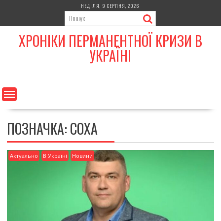
Skip
НЕДІЛЯ, 9 СЕРПНЯ, 2026
to
content
ХРОНІКИ ПЕРМАНЕНТНОЇ КРИЗИ В
УКРАЇНІ
ПОЗНАЧКА:
СОХА
Актуально
В Україні
Новини