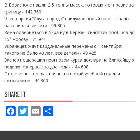
В Борисполе нашли 2,5 тонны масок, готовых к отправке за
границу
- 142 360
Член партии “Слуга народа” придумал новый налог – налог
на социальные сети
- 99 305
Зима повернеться в Україну в березні: синоптик пообіцяв до
15° морозу
- 71 941
Украинцев ждут кардинальные перемены с 1 сентября:
такого не было 40 лет, все детали
- 49 425
Эксперт ошарашил прогнозом курса доллара на ближайшую
неделю: «впервые за два года»
- 44 608
Стало известно, как начнется новый учебный год для
школьников
- 44 360
SHARE IT
F
T
E
П
ac
w
m
о
e
itt
ai
ді