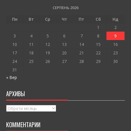
b
er
l
л
o
и
СЕРПЕНЬ 2026
o
т
Пн
Вт
Ср
Чт
Пт
Сб
Нд
k
и
1
2
ся
3
4
5
6
7
8
9
10
11
12
13
14
15
16
17
18
19
20
21
22
23
24
25
26
27
28
29
30
31
« Вер
АРХИВЫ
Архивы
КОММЕНТАРИИ