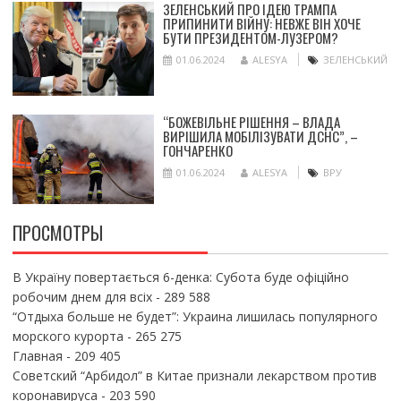
ЗЕЛЕНСЬКИЙ ПРО ІДЕЮ ТРАМПА
ПРИПИНИТИ ВІЙНУ: НЕВЖЕ ВІН ХОЧЕ
БУТИ ПРЕЗИДЕНТОМ-ЛУЗЕРОМ?
01.06.2024
ALESYA
ЗЕЛЕНСЬКИЙ
“БОЖЕВІЛЬНЕ РІШЕННЯ – ВЛАДА
ВИРІШИЛА МОБІЛІЗУВАТИ ДСНС”, –
ГОНЧАРЕНКО
01.06.2024
ALESYA
ВРУ
ПРОСМОТРЫ
В Україну повертається 6-денка: Субота буде офіційно
робочим днем для всіх
- 289 588
“Отдыха больше не будет”: Украина лишилась популярного
морского курорта
- 265 275
Главная
- 209 405
Советский “Арбидол” в Китае признали лекарством против
коронавируса
- 203 590