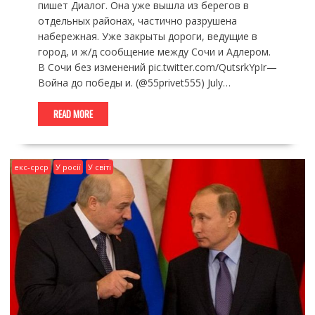
пишет Диалог. Она уже вышла из берегов в
отдельных районах, частично разрушена
набережная. Уже закрыты дороги, ведущие в
город, и ж/д сообщение между Сочи и Адлером.
В Сочи без изменений pic.twitter.com/QutsrkYpIr—
Война до победы и. (@55privet555) July…
READ MORE
екс-срср
У росії
У світі