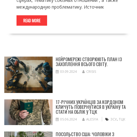
сферах, тематику союзных отношений”, а также
международную проблематику. Источник
READ MORE
НЕЙРОМЕРЕЖІ СТВОРЮЮТЬ ПЛАН ІЗ
ЗАХОПЛЕННЯ ВСЬОГО СВІТУ.
03.09.2024
CRISIS
17-РІЧНИХ УКРАЇНЦІВ ЗА КОРДОНОМ
КЛИЧУТЬ ПОВЕРНУТИСЯ В УКРАЇНУ ТА
СТАТИ НА ОБЛІК У ТЦК
05.06.2024
ALESYA
ЗСУ
,
ТЦК
ПОСОЛЬСТВО США: ЧОЛОВІКИ З