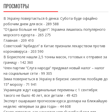
ПРОСМОТРЫ
В Україну повертається 6-денка: Субота буде офіційно
робочим днем для всіх
- 289 588
“Отдыха больше не будет”: Украина лишилась популярного
морского курорта
- 265 275
Главная
- 209 410
Советский “Арбидол” в Китае признали лекарством против
коронавируса
- 203 590
В Борисполе нашли 2,5 тонны масок, готовых к отправке за
границу
- 142 360
Член партии “Слуга народа” придумал новый налог – налог
на социальные сети
- 99 305
Зима повернеться в Україну в березні: синоптик пообіцяв до
15° морозу
- 71 941
Украинцев ждут кардинальные перемены с 1 сентября:
такого не было 40 лет, все детали
- 49 425
Эксперт ошарашил прогнозом курса доллара на ближайшую
неделю: «впервые за два года»
- 44 608
Стало известно, как начнется новый учебный год для