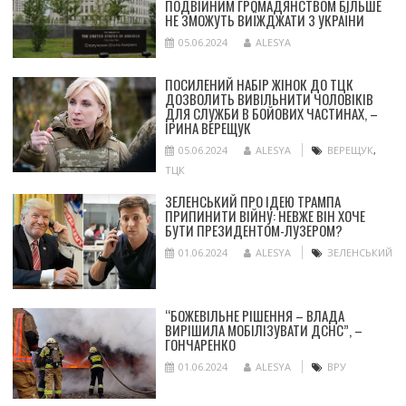
ПОДВІЙНИМ ГРОМАДЯНСТВОМ БІЛЬШЕ
НЕ ЗМОЖУТЬ ВИЇЖДЖАТИ З УКРАЇНИ
05.06.2024
ALESYA
ПОСИЛЕНИЙ НАБІР ЖІНОК ДО ТЦК
ДОЗВОЛИТЬ ВИВІЛЬНИТИ ЧОЛОВІКІВ
ДЛЯ СЛУЖБИ В БОЙОВИХ ЧАСТИНАХ, –
ІРИНА ВЕРЕЩУК
05.06.2024
ALESYA
ВЕРЕЩУК
,
ТЦК
ЗЕЛЕНСЬКИЙ ПРО ІДЕЮ ТРАМПА
ПРИПИНИТИ ВІЙНУ: НЕВЖЕ ВІН ХОЧЕ
БУТИ ПРЕЗИДЕНТОМ-ЛУЗЕРОМ?
01.06.2024
ALESYA
ЗЕЛЕНСЬКИЙ
“БОЖЕВІЛЬНЕ РІШЕННЯ – ВЛАДА
ВИРІШИЛА МОБІЛІЗУВАТИ ДСНС”, –
ГОНЧАРЕНКО
01.06.2024
ALESYA
ВРУ