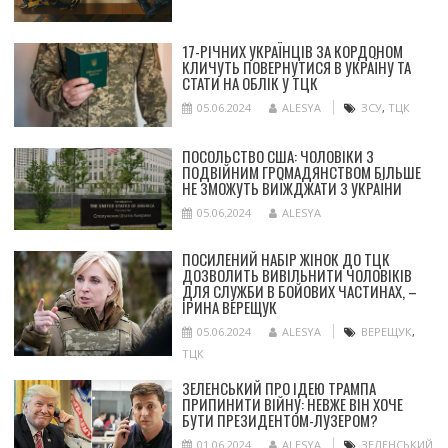
17-РІЧНИХ УКРАЇНЦІВ ЗА КОРДОНОМ
КЛИЧУТЬ ПОВЕРНУТИСЯ В УКРАЇНУ ТА
СТАТИ НА ОБЛІК У ТЦК
05.06.2024
ALESYA
ЗСУ
,
ТЦК
ПОСОЛЬСТВО США: ЧОЛОВІКИ З
ПОДВІЙНИМ ГРОМАДЯНСТВОМ БІЛЬШЕ
НЕ ЗМОЖУТЬ ВИЇЖДЖАТИ З УКРАЇНИ
05.06.2024
ALESYA
ПОСИЛЕНИЙ НАБІР ЖІНОК ДО ТЦК
ДОЗВОЛИТЬ ВИВІЛЬНИТИ ЧОЛОВІКІВ
ДЛЯ СЛУЖБИ В БОЙОВИХ ЧАСТИНАХ, –
ІРИНА ВЕРЕЩУК
05.06.2024
ALESYA
ВЕРЕЩУК
,
ТЦК
ЗЕЛЕНСЬКИЙ ПРО ІДЕЮ ТРАМПА
ПРИПИНИТИ ВІЙНУ: НЕВЖЕ ВІН ХОЧЕ
БУТИ ПРЕЗИДЕНТОМ-ЛУЗЕРОМ?
01.06.2024
ALESYA
ЗЕЛЕНСЬКИЙ