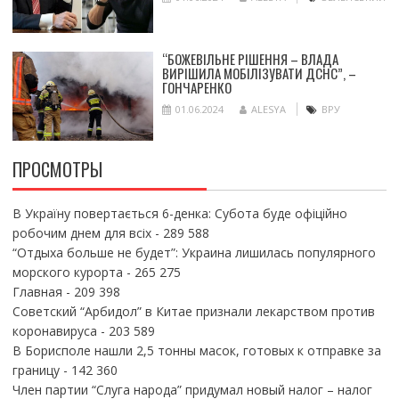
“БОЖЕВІЛЬНЕ РІШЕННЯ – ВЛАДА
ВИРІШИЛА МОБІЛІЗУВАТИ ДСНС”, –
ГОНЧАРЕНКО
01.06.2024
ALESYA
ВРУ
ПРОСМОТРЫ
В Україну повертається 6-денка: Субота буде офіційно
робочим днем для всіх
- 289 588
“Отдыха больше не будет”: Украина лишилась популярного
морского курорта
- 265 275
Главная
- 209 398
Советский “Арбидол” в Китае признали лекарством против
коронавируса
- 203 589
В Борисполе нашли 2,5 тонны масок, готовых к отправке за
границу
- 142 360
Член партии “Слуга народа” придумал новый налог – налог