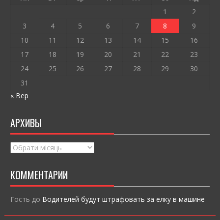
k
и
1
2
ся
3
4
5
6
7
8
9
10
11
12
13
14
15
16
17
18
19
20
21
22
23
24
25
26
27
28
29
30
31
« Вер
АРХИВЫ
Архивы
КОММЕНТАРИИ
Гость
до
Водителей будут штрафовать за елку в машине