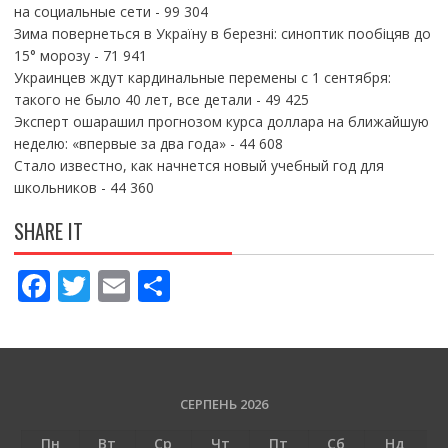
на социальные сети
- 99 304
Зима повернеться в Україну в березні: синоптик пообіцяв до
15° морозу
- 71 941
Украинцев ждут кардинальные перемены с 1 сентября:
такого не было 40 лет, все детали
- 49 425
Эксперт ошарашил прогнозом курса доллара на ближайшую
неделю: «впервые за два года»
- 44 608
Стало известно, как начнется новый учебный год для
школьников
- 44 360
SHARE IT
F
T
E
П
ac
w
m
о
e
itt
ai
ді
b
er
l
л
o
и
СЕРПЕНЬ 2026
o
т
Пн
Вт
Ср
Чт
Пт
Сб
Нд