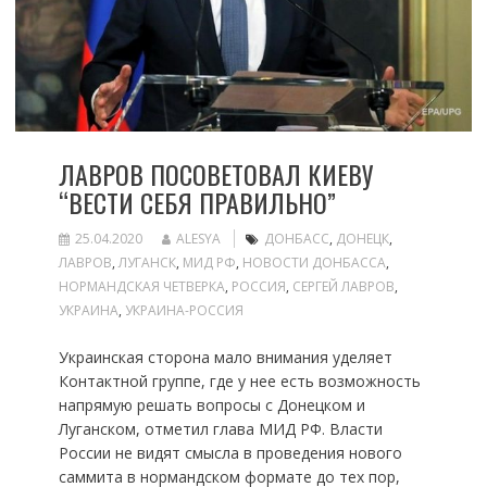
ЛАВРОВ ПОСОВЕТОВАЛ КИЕВУ
“ВЕСТИ СЕБЯ ПРАВИЛЬНО”
25.04.2020
ALESYA
ДОНБАСС
,
ДОНЕЦК
,
ЛАВРОВ
,
ЛУГАНСК
,
МИД РФ
,
НОВОСТИ ДОНБАССА
,
НОРМАНДСКАЯ ЧЕТВЕРКА
,
РОССИЯ
,
СЕРГЕЙ ЛАВРОВ
,
УКРАИНА
,
УКРАИНА-РОССИЯ
Украинская сторона мало внимания уделяет
Контактной группе, где у нее есть возможность
напрямую решать вопросы с Донецком и
Луганском, отметил глава МИД РФ. Власти
России не видят смысла в проведения нового
саммита в нормандском формате до тех пор,