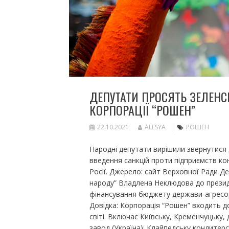
ДЕПУТАТИ ПРОСЯТЬ ЗЕЛЕНС
КОРПОРАЦІЇ “РОШЕН”
22.10.2021
ALESYA
РОШЕН
Народні депутати вирішили звернутися
введення санкцій проти підприємств ко
Росії. Джерело: сайт Верховної Ради Де
народу” Владлена Неклюдова до презид
фінансування бюджету держави-агресор
Довідка: Корпорація “Рошен” входить д
світі. Включає Київську, Кременчуцьку,
завод (Україна); Клайпедську кондитер