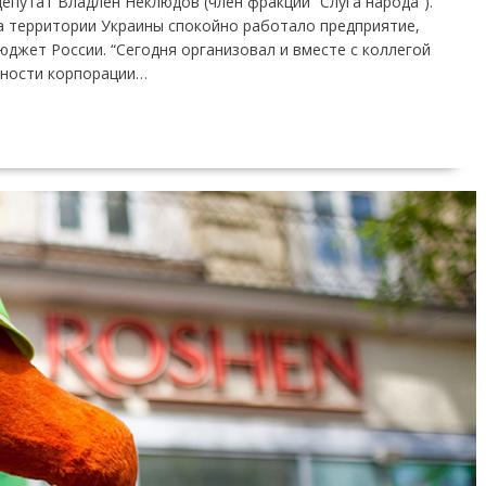
епутат Владлен Неклюдов (член фракции “Слуга народа”).
а территории Украины спокойно работало предприятие,
джет России. “Сегодня организовал и вместе с коллегой
ьности корпорации…