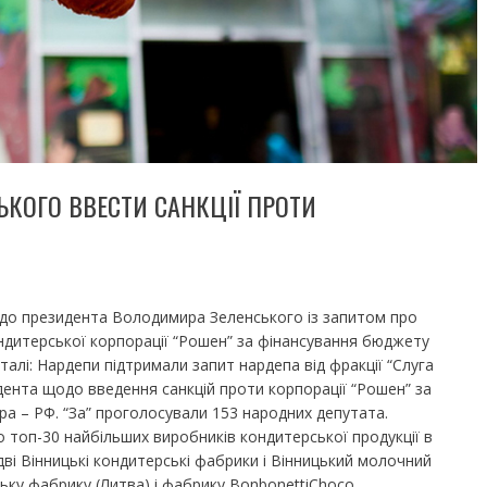
ЬКОГО ВВЕСТИ САНКЦІЇ ПРОТИ
 до президента Володимира Зеленського із запитом про
ндитерської корпорації “Рошен” за фінансування бюджету
талі: Нардепи підтримали запит нардепа від фракції “Слуга
ента щодо введення санкцій проти корпорації “Рошен” за
а – РФ. “За” проголосували 153 народних депутата.
о топ-30 найбільших виробників кондитерської продукції в
 дві Вінницькі кондитерські фабрики і Вінницький молочний
ську фабрику (Литва) і фабрику BonbonettiChoco