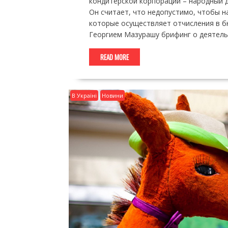
кондитерской корпорации – народный д
Он считает, что недопустимо, чтобы н
которые осуществляет отчисления в бю
Георгием Мазурашу брифинг о деятел
READ MORE
В Україні
Новини