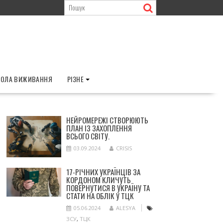
ОЛА ВИЖИВАННЯ
РІЗНЕ
НЕЙРОМЕРЕЖІ СТВОРЮЮТЬ
ПЛАН ІЗ ЗАХОПЛЕННЯ
ВСЬОГО СВІТУ.
03.09.2024
CRISIS
17-РІЧНИХ УКРАЇНЦІВ ЗА
КОРДОНОМ КЛИЧУТЬ
ПОВЕРНУТИСЯ В УКРАЇНУ ТА
СТАТИ НА ОБЛІК У ТЦК
05.06.2024
ALESYA
ЗСУ
,
ТЦК