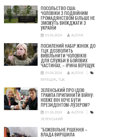
ПОСОЛЬСТВО США:
ЧОЛОВІКИ З ПОДВІЙНИМ
ГРОМАДЯНСТВОМ БІЛЬШЕ НЕ
ЗМОЖУТЬ ВИЇЖДЖАТИ З
УКРАЇНИ
05.06.2024
ALESYA
ПОСИЛЕНИЙ НАБІР ЖІНОК ДО
ТЦК ДОЗВОЛИТЬ
ВИВІЛЬНИТИ ЧОЛОВІКІВ
ДЛЯ СЛУЖБИ В БОЙОВИХ
ЧАСТИНАХ, – ІРИНА ВЕРЕЩУК
05.06.2024
ALESYA
ВЕРЕЩУК
,
ТЦК
ЗЕЛЕНСЬКИЙ ПРО ІДЕЮ
ТРАМПА ПРИПИНИТИ ВІЙНУ:
НЕВЖЕ ВІН ХОЧЕ БУТИ
ПРЕЗИДЕНТОМ-ЛУЗЕРОМ?
01.06.2024
ALESYA
ЗЕЛЕНСЬКИЙ
“БОЖЕВІЛЬНЕ РІШЕННЯ –
ВЛАДА ВИРІШИЛА