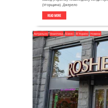
(Угорщина). Джерело
READ MORE
Актуально
Аналітика
Бізнес
В Україні
Новини