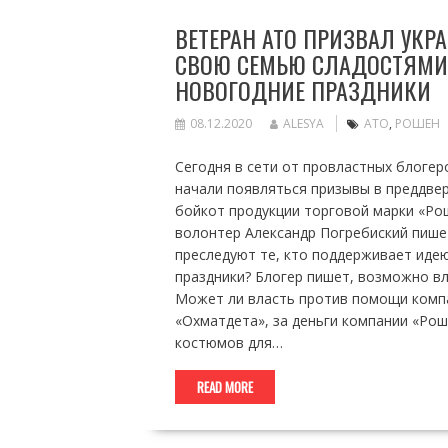
ВЕТЕРАН АТО ПРИЗВАЛ УКР
СВОЮ СЕМЬЮ СЛАДОСТЯМИ,
НОВОГОДНИЕ ПРАЗДНИКИ
08.12.2020
ALESYA
АТО
,
РОШЕН
Сегодня в сети от провластных блогеро
начали появляться призывы в преддвер
бойкот продукции торговой марки «Ро
волонтер Александр Погребиский пишет
преследуют те, кто поддерживает иде
праздники? Блогер пишет, возможно в
Может ли власть против помощи комп
«Охматдета», за деньги компании «Рош
костюмов для…
READ MORE