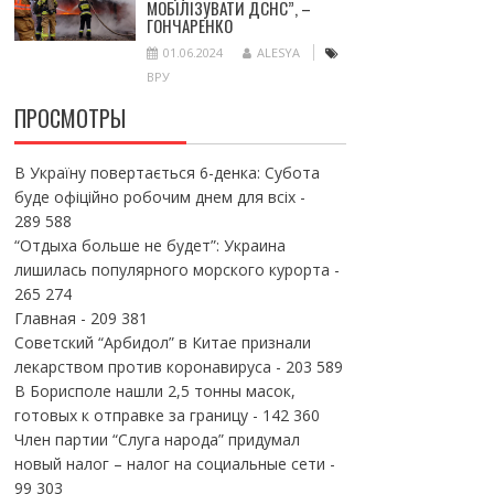
МОБІЛІЗУВАТИ ДСНС”, –
ГОНЧАРЕНКО
01.06.2024
ALESYA
ВРУ
ПРОСМОТРЫ
В Україну повертається 6-денка: Субота
буде офіційно робочим днем для всіх
-
289 588
“Отдыха больше не будет”: Украина
лишилась популярного морского курорта
-
265 274
Главная
- 209 381
Советский “Арбидол” в Китае признали
лекарством против коронавируса
- 203 589
В Борисполе нашли 2,5 тонны масок,
готовых к отправке за границу
- 142 360
Член партии “Слуга народа” придумал
новый налог – налог на социальные сети
-
99 303