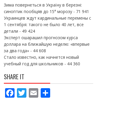
Зима повернеться в Україну в березні:
синоптик пообіцяв до 15° морозу
- 71 941
Украинцев ждут кардинальные перемены с
1 сентября: такого не было 40 лет, все
детали
- 49 424
Эксперт ошарашил прогнозом курса
доллара на ближайшую неделю: «впервые
за два года»
- 44 608
Стало известно, как начнется новый
учебный год для школьников
- 44 360
SHARE IT
F
T
E
П
ac
w
m
о
e
itt
ai
ді
b
er
l
л
o
и