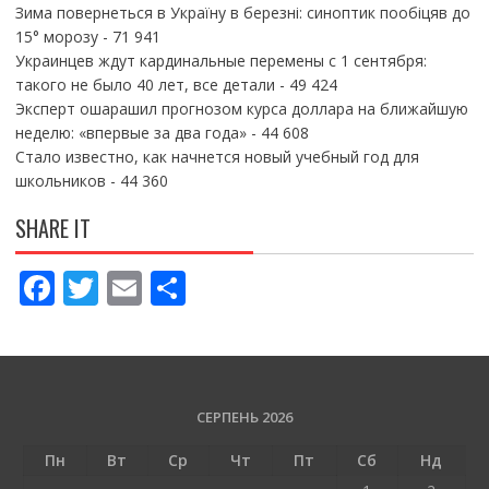
Зима повернеться в Україну в березні: синоптик пообіцяв до
15° морозу
- 71 941
Украинцев ждут кардинальные перемены с 1 сентября:
такого не было 40 лет, все детали
- 49 424
Эксперт ошарашил прогнозом курса доллара на ближайшую
неделю: «впервые за два года»
- 44 608
Стало известно, как начнется новый учебный год для
школьников
- 44 360
SHARE IT
F
T
E
П
ac
w
m
о
e
itt
ai
ді
b
er
l
л
o
и
СЕРПЕНЬ 2026
o
т
Пн
Вт
Ср
Чт
Пт
Сб
Нд