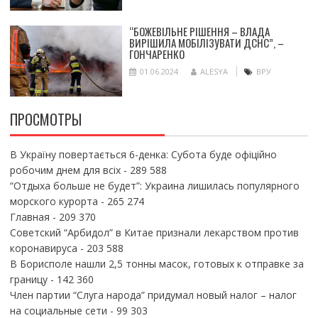
“БОЖЕВІЛЬНЕ РІШЕННЯ – ВЛАДА
ВИРІШИЛА МОБІЛІЗУВАТИ ДСНС”, –
ГОНЧАРЕНКО
01.06.2024
ALESYA
ВРУ
ПРОСМОТРЫ
В Україну повертається 6-денка: Субота буде офіційно
робочим днем для всіх
- 289 588
“Отдыха больше не будет”: Украина лишилась популярного
морского курорта
- 265 274
Главная
- 209 370
Советский “Арбидол” в Китае признали лекарством против
коронавируса
- 203 588
В Борисполе нашли 2,5 тонны масок, готовых к отправке за
границу
- 142 360
Член партии “Слуга народа” придумал новый налог – налог
на социальные сети
- 99 303