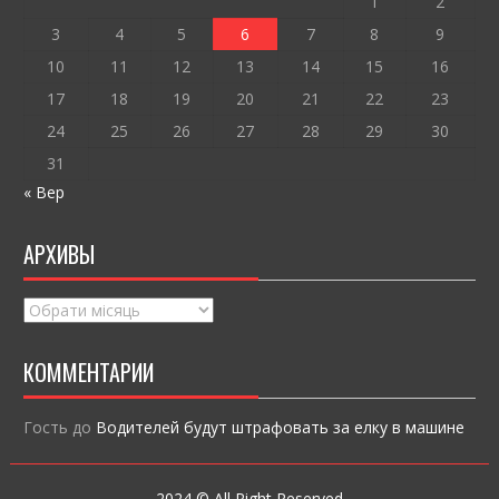
k
и
1
2
ся
3
4
5
6
7
8
9
10
11
12
13
14
15
16
17
18
19
20
21
22
23
24
25
26
27
28
29
30
31
« Вер
АРХИВЫ
Архивы
КОММЕНТАРИИ
Гость
до
Водителей будут штрафовать за елку в машине
2024 © All Right Reserved