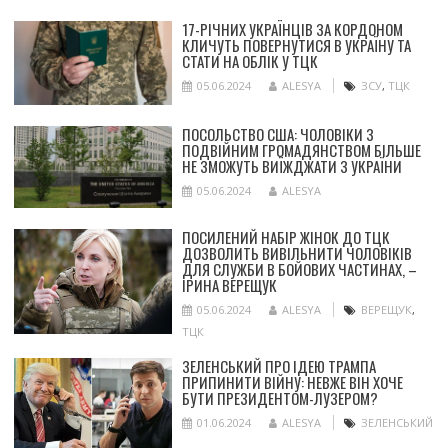
17-РІЧНИХ УКРАЇНЦІВ ЗА КОРДОНОМ
КЛИЧУТЬ ПОВЕРНУТИСЯ В УКРАЇНУ ТА
СТАТИ НА ОБЛІК У ТЦК
05.06.2024
ALESYA
ЗСУ
,
ТЦК
ПОСОЛЬСТВО США: ЧОЛОВІКИ З
ПОДВІЙНИМ ГРОМАДЯНСТВОМ БІЛЬШЕ
НЕ ЗМОЖУТЬ ВИЇЖДЖАТИ З УКРАЇНИ
05.06.2024
ALESYA
ПОСИЛЕНИЙ НАБІР ЖІНОК ДО ТЦК
ДОЗВОЛИТЬ ВИВІЛЬНИТИ ЧОЛОВІКІВ
ДЛЯ СЛУЖБИ В БОЙОВИХ ЧАСТИНАХ, –
ІРИНА ВЕРЕЩУК
05.06.2024
ALESYA
ВЕРЕЩУК
,
ТЦК
ЗЕЛЕНСЬКИЙ ПРО ІДЕЮ ТРАМПА
ПРИПИНИТИ ВІЙНУ: НЕВЖЕ ВІН ХОЧЕ
БУТИ ПРЕЗИДЕНТОМ-ЛУЗЕРОМ?
01.06.2024
ALESYA
ЗЕЛЕНСЬКИЙ