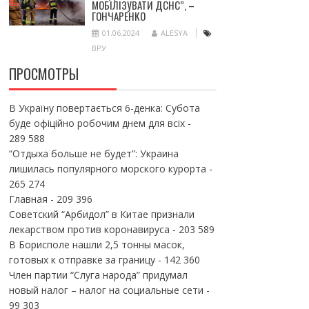
МОБІЛІЗУВАТИ ДСНС”, –
ГОНЧАРЕНКО
01.06.2024
ALESYA
ВРУ
ПРОСМОТРЫ
В Україну повертається 6-денка: Субота
буде офіційно робочим днем для всіх
-
289 588
“Отдыха больше не будет”: Украина
лишилась популярного морского курорта
-
265 274
Главная
- 209 396
Советский “Арбидол” в Китае признали
лекарством против коронавируса
- 203 589
В Борисполе нашли 2,5 тонны масок,
готовых к отправке за границу
- 142 360
Член партии “Слуга народа” придумал
новый налог – налог на социальные сети
-
99 303