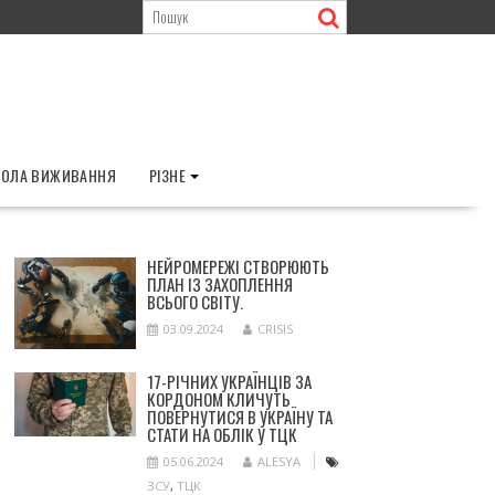
ОЛА ВИЖИВАННЯ
РІЗНЕ
НЕЙРОМЕРЕЖІ СТВОРЮЮТЬ
ПЛАН ІЗ ЗАХОПЛЕННЯ
ВСЬОГО СВІТУ.
03.09.2024
CRISIS
17-РІЧНИХ УКРАЇНЦІВ ЗА
КОРДОНОМ КЛИЧУТЬ
ПОВЕРНУТИСЯ В УКРАЇНУ ТА
СТАТИ НА ОБЛІК У ТЦК
05.06.2024
ALESYA
ЗСУ
,
ТЦК