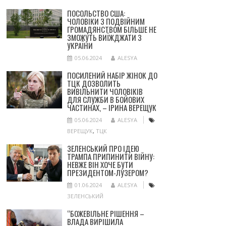
ПОСОЛЬСТВО США:
ЧОЛОВІКИ З ПОДВІЙНИМ
ГРОМАДЯНСТВОМ БІЛЬШЕ НЕ
ЗМОЖУТЬ ВИЇЖДЖАТИ З
УКРАЇНИ
05.06.2024
ALESYA
ПОСИЛЕНИЙ НАБІР ЖІНОК ДО
ТЦК ДОЗВОЛИТЬ
ВИВІЛЬНИТИ ЧОЛОВІКІВ
ДЛЯ СЛУЖБИ В БОЙОВИХ
ЧАСТИНАХ, – ІРИНА ВЕРЕЩУК
05.06.2024
ALESYA
ВЕРЕЩУК
,
ТЦК
ЗЕЛЕНСЬКИЙ ПРО ІДЕЮ
ТРАМПА ПРИПИНИТИ ВІЙНУ:
НЕВЖЕ ВІН ХОЧЕ БУТИ
ПРЕЗИДЕНТОМ-ЛУЗЕРОМ?
01.06.2024
ALESYA
ЗЕЛЕНСЬКИЙ
“БОЖЕВІЛЬНЕ РІШЕННЯ –
ВЛАДА ВИРІШИЛА