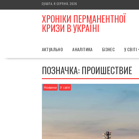
Skip
СУБОТА, 8 СЕРПНЯ, 2026
to
ХРОНІКИ ПЕРМАНЕНТНОЇ
content
КРИЗИ В УКРАЇНІ
АКТУАЛЬНО
АНАЛІТИКА
БІЗНЕС
У СВІТІ
ПОЗНАЧКА:
ПРОИШЕСТВИЕ
Новини
У світі