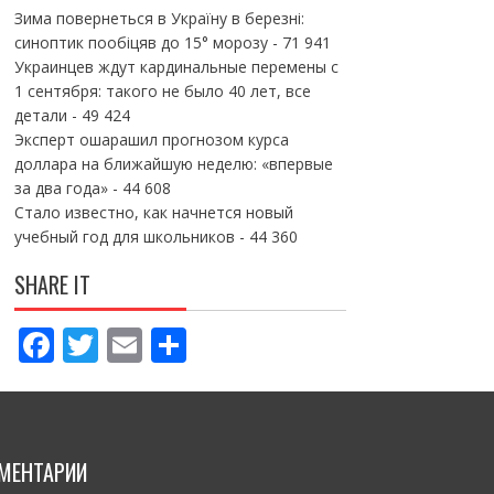
Зима повернеться в Україну в березні:
синоптик пообіцяв до 15° морозу
- 71 941
Украинцев ждут кардинальные перемены с
1 сентября: такого не было 40 лет, все
детали
- 49 424
Эксперт ошарашил прогнозом курса
доллара на ближайшую неделю: «впервые
за два года»
- 44 608
Стало известно, как начнется новый
учебный год для школьников
- 44 360
SHARE IT
F
T
E
П
ac
w
m
о
e
itt
ai
ді
b
er
l
л
МЕНТАРИИ
o
и