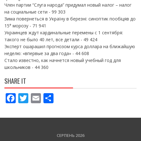
Член партии “Слуга народа” придумал новый налог – налог
на социальные сети
- 99 303
Зима повернеться в Україну в березні: синоптик пообіцяв до
15° морозу
- 71 941
Украинцев ждут кардинальные перемены с 1 сентября:
такого не было 40 лет, все детали
- 49 424
Эксперт ошарашил прогнозом курса доллара на ближайшую
неделю: «впервые за два года»
- 44 608
Стало известно, как начнется новый учебный год для
школьников
- 44 360
SHARE IT
F
T
E
П
ac
w
m
о
e
itt
ai
ді
b
er
l
л
o
и
СЕРПЕНЬ 2026