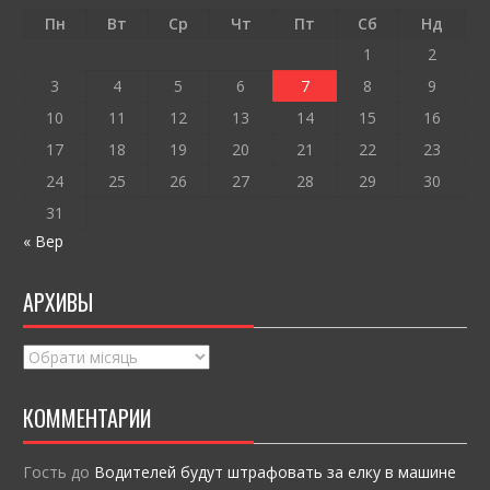
o
т
Пн
Вт
Ср
Чт
Пт
Сб
Нд
k
и
1
2
ся
3
4
5
6
7
8
9
10
11
12
13
14
15
16
17
18
19
20
21
22
23
24
25
26
27
28
29
30
31
« Вер
АРХИВЫ
Архивы
КОММЕНТАРИИ
Гость
до
Водителей будут штрафовать за елку в машине