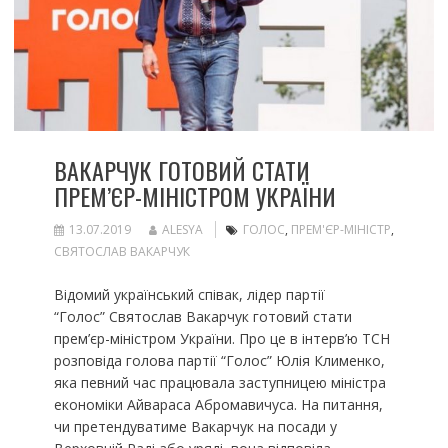
ВАКАРЧУК ГОТОВИЙ СТАТИ
ПРЕМ’ЄР-МІНІСТРОМ УКРАЇНИ
13.07.2019
ALESYA
ГОЛОС
,
ПРЕМ'ЄР-МІНІСТР
,
СВЯТОСЛАВ ВАКАРЧУК
Відомий український співак, лідер партії
“Голос” Святослав Вакарчук готовий стати
прем’єр-міністром України. Про це в інтерв’ю ТСН
розповіда голова партії “Голос” Юлія Клименко,
яка певний час працювала заступницею міністра
економіки Айвараса Абромавичуса. На питання,
чи претендуватиме Вакарчук на посади у