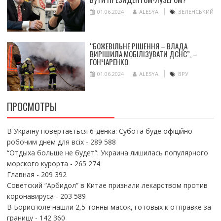
01.06.2024
ALESYA
ЗЕЛЕНСЬКИЙ
“БОЖЕВІЛЬНЕ РІШЕННЯ – ВЛАДА
ВИРІШИЛА МОБІЛІЗУВАТИ ДСНС”, –
ГОНЧАРЕНКО
01.06.2024
ALESYA
ВРУ
ПРОСМОТРЫ
В Україну повертається 6-денка: Субота буде офіційно
робочим днем для всіх
- 289 588
“Отдыха больше не будет”: Украина лишилась популярного
морского курорта
- 265 274
Главная
- 209 392
Советский “Арбидол” в Китае признали лекарством против
коронавируса
- 203 589
В Борисполе нашли 2,5 тонны масок, готовых к отправке за
границу
- 142 360