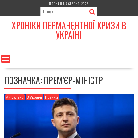
Skip
П’ЯТНИЦЯ, 7 СЕРПНЯ, 2026
to
content
ХРОНІКИ ПЕРМАНЕНТНОЇ КРИЗИ В
УКРАЇНІ
ПОЗНАЧКА:
ПРЕМ’ЄР-МІНІСТР
Актуально
В Україні
Новини