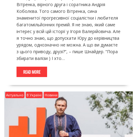
Вітренка, вірного друга і соратника Андрія
Коболєва. Того самого Вітренка, сина
знаменитої прогресивної соціалістки і любителя
багатомільйонних премій. Я не знаю, який саме
інтерес у всій цій історії у Ігоря Валерійовича. Але
я точно знаю, що допускати Юру до керівництва
урядом, однозначно не можна. А що ви думаєте
з цього приводу, друзі?”, – пише Шнайдер. “Пора
збирати валізи ) І хто…
READ MORE
Актуально
В Україні
Новини