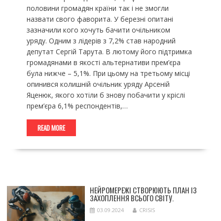
половини громадян країни так і не змогли
назвати свого фаворита. У березні опитані
зазначили кого хочуть бачити очільником
уряду. Одним з лідерів з 7,2% став народний
депутат Сергій Тарута. В лютому його підтримка
громадянами в якості альтернативи прем’єра
була нижче – 5,1%. При цьому на третьому місці
опинився колишній очільник уряду Арсеній
Яценюк, якого хотіли б знову побачити у кріслі
прем’єра 6,1% респондентів,…
READ MORE
НЕЙРОМЕРЕЖІ СТВОРЮЮТЬ ПЛАН ІЗ
ЗАХОПЛЕННЯ ВСЬОГО СВІТУ.
03.09.2024
CRISIS