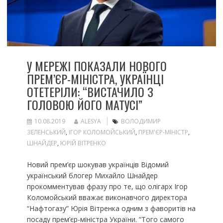
У МЕРЕЖІ ПОКАЗАЛИ НОВОГО
ПРЕМ’ЄР-МІНІСТРА, УКРАЇНЦІ
ОТЕТЕРІЛИ: “ВИСТАЧИЛО З
ГОЛОВОЮ ЙОГО МАТУСІ”
10.08.2019
ALESYA
ВОЛОДИМИР
ЗЕЛЕНСЬКИЙ
,
ІГОР КОЛОМОЙСЬКИЙ
,
ПРЕМ'ЄР-МІНІСТР
,
ШНАЙДЕР
,
ЮРІЙ ВІТРЕНКО
Новий прем’єр шокував українців Відомий
український блогер Михайло Шнайдер
прокомментував фразу про те, що олігарх Ігор
Коломойський вважає виконавчого директора
“Нафтогазу” Юрія Вітренка одним з фаворитів на
посаду прем’єр-міністра України. “Того самого