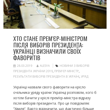
ХТО СТАНЕ ПРЕМ’ЄР-МІНІСТРОМ
ПІСЛЯ ВИБОРІВ ПРЕЗИДЕНТА:
УКРАЇНЦІ ВИЗНАЧИЛИ СВОЇХ
ФАВОРИТІВ
28.03.2019
ALESYA
НОВИНИ З ВИБОРІВ
ПРЕЗИДЕНТА УКРАЇНИ 2019
,
ПРЕМ'ЄР-МІНІСТР
,
РЕЗУЛЬТАТИ ВИБОРІВ ПРЕЗИДЕНТА В УКРАЇНІ
,
УРЯД
Українці назвали свого фаворити на крісло
очільника уряду країни Українці розповіли, кого б
хотіли бачити у кріслі прем’єр-міністра відразу
після виборів президента. Про це повідомляє
“Хвиля“. Варто відзначити, що фактично більше