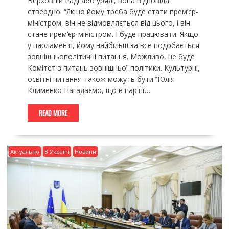
Верховній Раді або уряді, вона відповіла
ствердно. “Якщо йому треба буде стати прем’єр-
міністром, він не відмовляється від цього, і він
стане прем’єр-міністром. І буде працювати. Якщо
у парламенті, йому найбільш за все подобається
зовнішньополітичні питання. Можливо, це буде
Комітет з питань зовнішньої політики. Культурні,
освітні питання також можуть бути.”Юлія
Клименко Нагадаємо, що в партії…
READ MORE
Актуально
В Україні
Новини