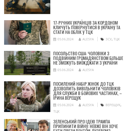
17-РІЧНИХ УКРАЇНЦІВ ЗА КОРДОНОМ
КЛИЧУТЬ ПОВЕРНУТИСЯ В УКРАЇНУ ТА
СТАТИ НА ОБЛІК У ТЦК
05.06.2024
ALESYA
ЗСУ
,
ТЦК
ПОСОЛЬСТВО США: ЧОЛОВІКИ З
ПОДВІЙНИМ ГРОМАДЯНСТВОМ БІЛЬШЕ
НЕ ЗМОЖУТЬ ВИЇЖДЖАТИ З УКРАЇНИ
05.06.2024
ALESYA
ПОСИЛЕНИЙ НАБІР ЖІНОК ДО ТЦК
ДОЗВОЛИТЬ ВИВІЛЬНИТИ ЧОЛОВІКІВ
ДЛЯ СЛУЖБИ В БОЙОВИХ ЧАСТИНАХ, –
ІРИНА ВЕРЕЩУК
05.06.2024
ALESYA
ВЕРЕЩУК
,
ТЦК
ЗЕЛЕНСЬКИЙ ПРО ІДЕЮ ТРАМПА
ПРИПИНИТИ ВІЙНУ: НЕВЖЕ ВІН ХОЧЕ
БУТИ ПРЕЗИДЕНТОМ-ЛУЗЕРОМ?