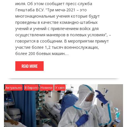
июля. Об этом сообщает пресс-служба
Генштаба ВСУ. “Три меча-2021 – это
многонациональные учения которые будут
проведены в качестве командно-штабных
учений и учений с привлечением войск для
осуществления маневров в полевых условиях”, –
говорится в сообщении. В мероприятии примут
участие более 1,2 тысяч военнослужащих,
более 200 боевых машин.…
READ MORE
Актуально
В Европі
Новини
У світі