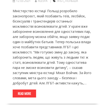
12.03.2021
ALESYA
ЛГБТ
,
ПОЛЬША
Міністерство юстиції Польщі розробило
законопроєкт, який позбавить геїв, лесбійок,
бісексуалів і трансгендерів останньої
можливостві всиновлювати дітей. У країні вже
заборонене всиновлення для одностатевих пар,
але заборону можна обійти, якщо заявку подає
один із майбутніх батьків. Тепер польська влада
хоче позбавити представників ЛГБТ і цієї
можливості. “Ми готуємо зміну до закону, яка
заборонить людям, що живуть з людьми тієї ж
статі, всиновлювати дітей. Тому одностатева
пара не зможе всиновити дитину”, – сказав
заступник міністра юстиції Міхал Войчик. За його
словами, мета цього заходу – безпека і
добробут дітей. Але ЛГБТ-активісти кажуть,…
READ MORE