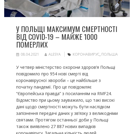
У ПОЛЬЩІ МАКСИМУМ СМЕРТНОСТІ
ВІД COVID-19 – МАЙЖЕ 1000
ПОМЕРЛИХ
08.04.2021
ALESYA
КОРОНАВИРУС
,
ПОЛЬША
У четвер міністерство охорони здоров’я Польщі
повідомило про 954 нові смерті від
коронавірусної хвороби – це найбільше з
початку пандемії. Про це повідомляє
“Європейська правда” з посиланням на RMF24.
Відомство при цьому зауважило, що такі високі
дані щодо смертності можуть бути наслідком
запізнення передачі даних у зв’язку з великодніми
святами. Протягом останньої доби у Польщі
також виявлено 27 887 нових випадків
коронавірусу. Загальна кількість людей,