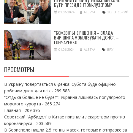
ПРИПИНИТИ ВІЙНУ: НЕВЖЕ ВІН ХОЧЕ
БУТИ ПРЕЗИДЕНТОМ-ЛУЗЕРОМ?
01.06.2024
ALESYA
ЗЕЛЕНСЬКИЙ
“БОЖЕВІЛЬНЕ РІШЕННЯ – ВЛАДА
ВИРІШИЛА МОБІЛІЗУВАТИ ДСНС”, –
ГОНЧАРЕНКО
01.06.2024
ALESYA
ВРУ
ПРОСМОТРЫ
В Україну повертається 6-денка: Субота буде офіційно
робочим днем для всіх
- 289 588
“Отдыха больше не будет”: Украина лишилась популярного
морского курорта
- 265 274
Главная
- 209 395
Советский “Арбидол” в Китае признали лекарством против
коронавируса
- 203 589
В Борисполе нашли 2,5 тонны масок, готовых к отправке за