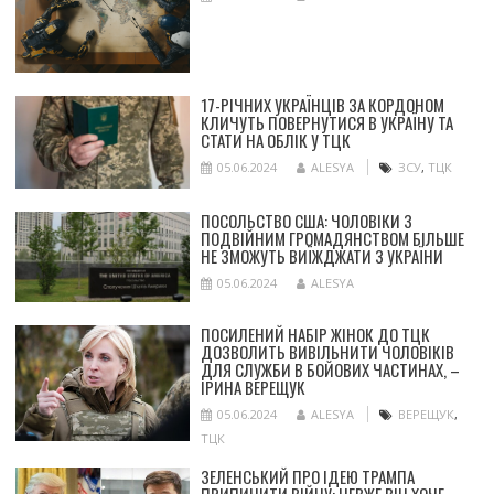
17-РІЧНИХ УКРАЇНЦІВ ЗА КОРДОНОМ
КЛИЧУТЬ ПОВЕРНУТИСЯ В УКРАЇНУ ТА
СТАТИ НА ОБЛІК У ТЦК
05.06.2024
ALESYA
ЗСУ
,
ТЦК
ПОСОЛЬСТВО США: ЧОЛОВІКИ З
ПОДВІЙНИМ ГРОМАДЯНСТВОМ БІЛЬШЕ
НЕ ЗМОЖУТЬ ВИЇЖДЖАТИ З УКРАЇНИ
05.06.2024
ALESYA
ПОСИЛЕНИЙ НАБІР ЖІНОК ДО ТЦК
ДОЗВОЛИТЬ ВИВІЛЬНИТИ ЧОЛОВІКІВ
ДЛЯ СЛУЖБИ В БОЙОВИХ ЧАСТИНАХ, –
ІРИНА ВЕРЕЩУК
05.06.2024
ALESYA
ВЕРЕЩУК
,
ТЦК
ЗЕЛЕНСЬКИЙ ПРО ІДЕЮ ТРАМПА