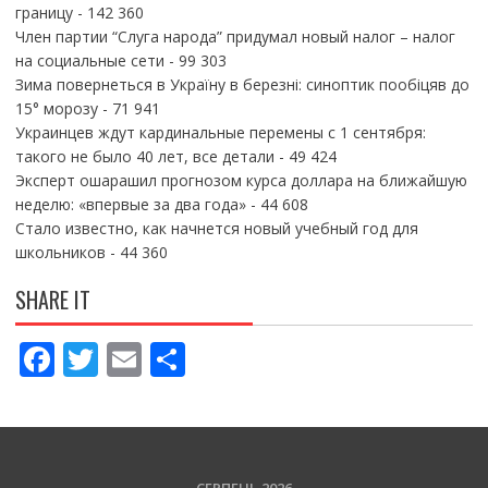
границу
- 142 360
Член партии “Слуга народа” придумал новый налог – налог
на социальные сети
- 99 303
Зима повернеться в Україну в березні: синоптик пообіцяв до
15° морозу
- 71 941
Украинцев ждут кардинальные перемены с 1 сентября:
такого не было 40 лет, все детали
- 49 424
Эксперт ошарашил прогнозом курса доллара на ближайшую
неделю: «впервые за два года»
- 44 608
Стало известно, как начнется новый учебный год для
школьников
- 44 360
SHARE IT
F
T
E
П
ac
w
m
о
e
itt
ai
ді
b
er
l
л