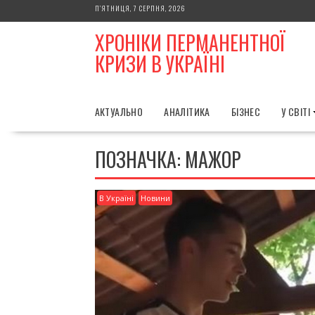
Skip
П’ЯТНИЦЯ, 7 СЕРПНЯ, 2026
to
ХРОНІКИ ПЕРМАНЕНТНОЇ
content
КРИЗИ В УКРАЇНІ
АКТУАЛЬНО
АНАЛІТИКА
БІЗНЕС
У СВІТІ
ПОЗНАЧКА:
МАЖОР
В Україні
Новини