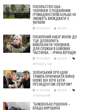
ПОСОЛЬСТВО США:
ЧОЛОВІКИ З ПОДВІЙНИМ
ГРОМАДЯНСТВОМ БІЛЬШЕ НЕ
ЗМОЖУТЬ ВИЇЖДЖАТИ З
УКРАЇНИ
05.06.2024
ALESYA
ПОСИЛЕНИЙ НАБІР ЖІНОК ДО
ТЦК ДОЗВОЛИТЬ
ВИВІЛЬНИТИ ЧОЛОВІКІВ
ДЛЯ СЛУЖБИ В БОЙОВИХ
ЧАСТИНАХ, – ІРИНА ВЕРЕЩУК
05.06.2024
ALESYA
ВЕРЕЩУК
,
ТЦК
ЗЕЛЕНСЬКИЙ ПРО ІДЕЮ
ТРАМПА ПРИПИНИТИ ВІЙНУ:
НЕВЖЕ ВІН ХОЧЕ БУТИ
ПРЕЗИДЕНТОМ-ЛУЗЕРОМ?
01.06.2024
ALESYA
ЗЕЛЕНСЬКИЙ
“БОЖЕВІЛЬНЕ РІШЕННЯ –
ВЛАДА ВИРІШИЛА