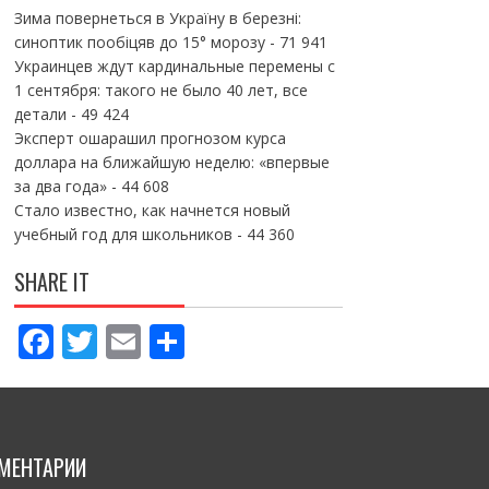
Зима повернеться в Україну в березні:
синоптик пообіцяв до 15° морозу
- 71 941
Украинцев ждут кардинальные перемены с
1 сентября: такого не было 40 лет, все
детали
- 49 424
Эксперт ошарашил прогнозом курса
доллара на ближайшую неделю: «впервые
за два года»
- 44 608
Стало известно, как начнется новый
учебный год для школьников
- 44 360
SHARE IT
F
T
E
П
ac
w
m
о
e
itt
ai
ді
b
er
l
л
МЕНТАРИИ
o
и