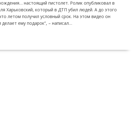
ь рождения… настоящий пистолет. Ролик опубликовал в
ля Харьковский, который в ДТП убил людей. А до этого
что летом получил условный срок. На этом видео он
 делает ему подарок”, – написал…