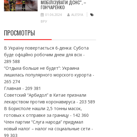
МОБІЛІЗУВАТИ ДСНС”, –
ГОНЧАРЕНКО
01.06.2024
ALESYA
ВРУ
ПРОСМОТРЫ
В Україну повертається 6-денка: Субота
буде офіційно робочим днем для всіх
-
289 588
“Отдыха больше не будет”: Украина
лишилась популярного морского курорта
-
265 274
Главная
- 209 381
Советский “Арбидол” в Китае признали
лекарством против коронавируса
- 203 589
В Борисполе нашли 2,5 тонны масок,
готовых к отправке за границу
- 142 360
Член партии “Слуга народа” придумал
новый налог – налог на социальные сети
-
99 303