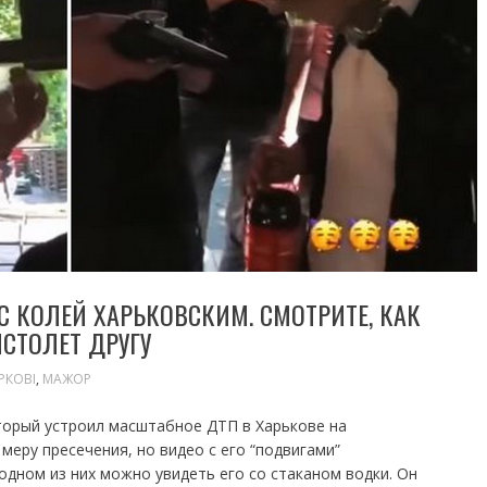
С КОЛЕЙ ХАРЬКОВСКИМ. СМОТРИТЕ, КАК
ИСТОЛЕТ ДРУГУ
РКОВІ
,
МАЖОР
торый устроил масштабное ДТП в Харькове на
меру пресечения, но видео с его “подвигами”
одном из них можно увидеть его со стаканом водки. Он