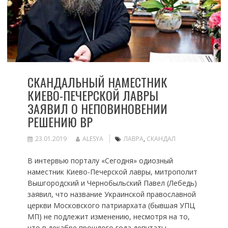
СКАНДАЛЬНЫЙ НАМЕСТНИК
КИЕВО-ПЕЧЕРСКОЙ ЛАВРЫ
ЗАЯВИЛ О НЕПОВИНОВЕНИИ
РЕШЕНИЮ ВР
23.01.2019
ALESYA
ЛАВРА
,
СКАНДАЛ
В интервью порталу «Сегодня» одиозный
наместник Киево-Печерской лавры, митрополит
Вышгородский и Чернобыльский Павел (Лебедь)
заявил, что название Украинской православной
церкви Московского патриархата (бывшая УПЦ
МП) не подлежит изменению, несмотря на то,
что в декабре прошлого года депутаты