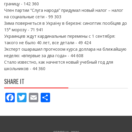
границу
- 142 360
Член партии “Слуга народа” придумал новый налог – налог
на социальные сети
- 99 303
Зима повернеться в Україну в березні: синоптик пообіцяв до
15° морозу
- 71 941
Украинцев ждут кардинальные перемены с 1 сентября:
такого не было 40 лет, все детали
- 49 424
Эксперт ошарашил прогнозом курса доллара на ближайшую
неделю: «впервые за два года»
- 44 608
Стало известно, как начнется новый учебный год для
школьников
- 44 360
SHARE IT
F
T
E
П
ac
w
m
о
e
itt
ai
ді
b
er
l
л