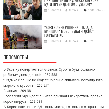
ПРИПИНИТИ ВІЙНУ: НЕВЖЕ ВІН ХОЧЕ
БУТИ ПРЕЗИДЕНТОМ-ЛУЗЕРОМ?
01.06.2024
ALESYA
ЗЕЛЕНСЬКИЙ
“БОЖЕВІЛЬНЕ РІШЕННЯ – ВЛАДА
ВИРІШИЛА МОБІЛІЗУВАТИ ДСНС”, –
ГОНЧАРЕНКО
01.06.2024
ALESYA
ВРУ
ПРОСМОТРЫ
В Україну повертається 6-денка: Субота буде офіційно
робочим днем для всіх
- 289 588
“Отдыха больше не будет”: Украина лишилась популярного
морского курорта
- 265 274
Главная
- 209 381
Советский “Арбидол” в Китае признали лекарством против
коронавируса
- 203 589
В Борисполе нашли 2,5 тонны масок, готовых к отправке за