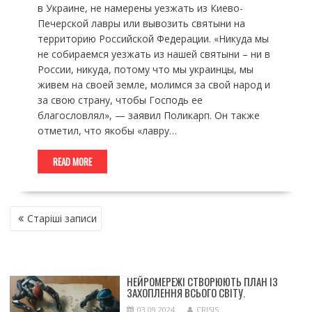
в Украине, не намерены уезжать из Киево-
Печерской лавры или вывозить святыни на
территорию Российской Федерации. «Никуда мы
не собираемся уезжать из нашей святыни – ни в
России, никуда, потому что мы украинцы, мы
живем на своей земле, молимся за свой народ и
за свою страну, чтобы Господь ее
благословлял», — заявил Поликарп. Он также
отметил, что якобы «лавру…
READ MORE
НАВІГАЦІЯ
Старіші записи
ЗА
ЗАПИСАМИ
НЕЙРОМЕРЕЖІ СТВОРЮЮТЬ ПЛАН ІЗ
ЗАХОПЛЕННЯ ВСЬОГО СВІТУ.
03.09.2024
CRISIS