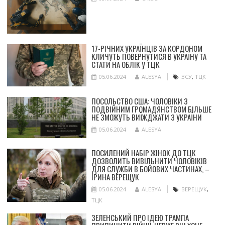
17-РІЧНИХ УКРАЇНЦІВ ЗА КОРДОНОМ
КЛИЧУТЬ ПОВЕРНУТИСЯ В УКРАЇНУ ТА
СТАТИ НА ОБЛІК У ТЦК
05.06.2024
ALESYA
ЗСУ
,
ТЦК
ПОСОЛЬСТВО США: ЧОЛОВІКИ З
ПОДВІЙНИМ ГРОМАДЯНСТВОМ БІЛЬШЕ
НЕ ЗМОЖУТЬ ВИЇЖДЖАТИ З УКРАЇНИ
05.06.2024
ALESYA
ПОСИЛЕНИЙ НАБІР ЖІНОК ДО ТЦК
ДОЗВОЛИТЬ ВИВІЛЬНИТИ ЧОЛОВІКІВ
ДЛЯ СЛУЖБИ В БОЙОВИХ ЧАСТИНАХ, –
ІРИНА ВЕРЕЩУК
05.06.2024
ALESYA
ВЕРЕЩУК
,
ТЦК
ЗЕЛЕНСЬКИЙ ПРО ІДЕЮ ТРАМПА