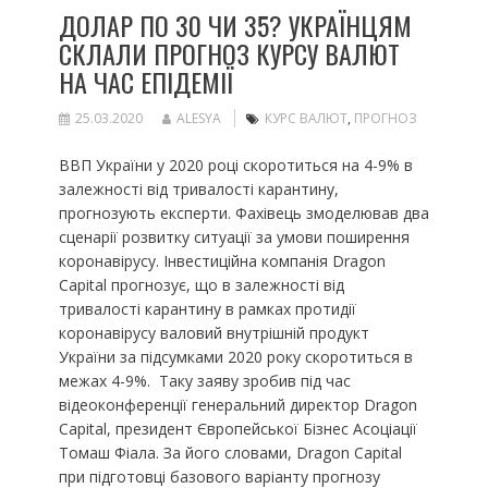
ДОЛАР ПО 30 ЧИ 35? УКРАЇНЦЯМ
СКЛАЛИ ПРОГНОЗ КУРСУ ВАЛЮТ
НА ЧАС ЕПІДЕМІЇ
25.03.2020
ALESYA
КУРС ВАЛЮТ
,
ПРОГНОЗ
ВВП України у 2020 році скоротиться на 4-9% в
залежності від тривалості карантину,
прогнозують експерти. Фахівець змоделював два
сценарії розвитку ситуації за умови поширення
коронавірусу. Інвестиційна компанія Dragon
Capital прогнозує, що в залежності від
тривалості карантину в рамках протидії
коронавірусу валовий внутрішній продукт
України за підсумками 2020 року скоротиться в
межах 4-9%. Таку заяву зробив під час
відеоконференції генеральний директор Dragon
Capital, президент Європейської Бізнес Асоціації
Томаш Фіала. За його словами, Dragon Capital
при підготовці базового варіанту прогнозу