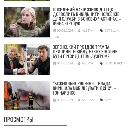
ПОСИЛЕНИЙ НАБІР ЖІНОК ДО ТЦК
ДОЗВОЛИТЬ ВИВІЛЬНИТИ ЧОЛОВІКІВ
ДЛЯ СЛУЖБИ В БОЙОВИХ ЧАСТИНАХ, –
ІРИНА ВЕРЕЩУК
05.06.2024
ALESYA
ВЕРЕЩУК
,
ТЦК
ЗЕЛЕНСЬКИЙ ПРО ІДЕЮ ТРАМПА
ПРИПИНИТИ ВІЙНУ: НЕВЖЕ ВІН ХОЧЕ
БУТИ ПРЕЗИДЕНТОМ-ЛУЗЕРОМ?
01.06.2024
ALESYA
ЗЕЛЕНСЬКИЙ
“БОЖЕВІЛЬНЕ РІШЕННЯ – ВЛАДА
ВИРІШИЛА МОБІЛІЗУВАТИ ДСНС”, –
ГОНЧАРЕНКО
01.06.2024
ALESYA
ВРУ
ПРОСМОТРЫ