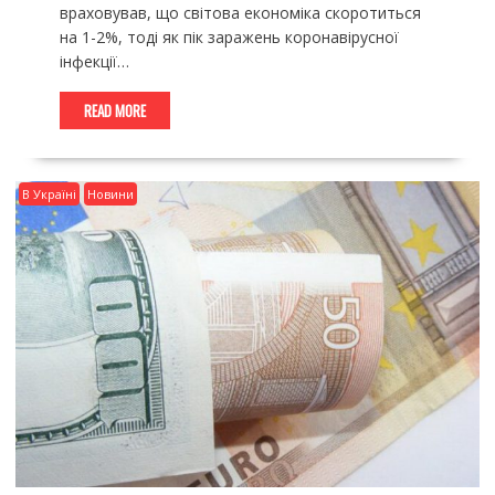
враховував, що світова економіка скоротиться
на 1-2%, тоді як пік заражень коронавірусної
інфекції…
READ MORE
В Україні
Новини