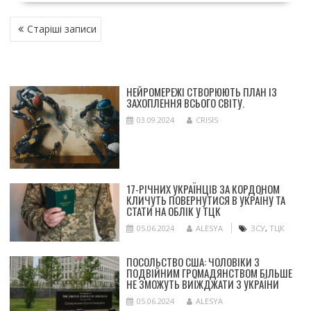
НАВІГАЦІЯ
Старіші записи
ЗА
ЗАПИСАМИ
НЕЙРОМЕРЕЖІ СТВОРЮЮТЬ ПЛАН ІЗ
ЗАХОПЛЕННЯ ВСЬОГО СВІТУ.
03.09.2024
CRISIS
17-РІЧНИХ УКРАЇНЦІВ ЗА КОРДОНОМ
КЛИЧУТЬ ПОВЕРНУТИСЯ В УКРАЇНУ ТА
СТАТИ НА ОБЛІК У ТЦК
05.06.2024
ALESYA
ЗСУ
,
ТЦК
ПОСОЛЬСТВО США: ЧОЛОВІКИ З
ПОДВІЙНИМ ГРОМАДЯНСТВОМ БІЛЬШЕ
НЕ ЗМОЖУТЬ ВИЇЖДЖАТИ З УКРАЇНИ
05.06.2024
ALESYA