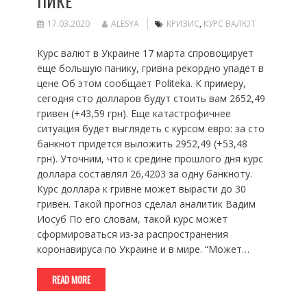
ПИКЕ
17.03.2020
ALESYA
КРИЗИС
,
КУРС ВАЛЮТ
Курс валют в Украине 17 марта спровоцирует
еще большую панику, гривна рекордно упадет в
цене Об этом сообщает Politeka. К примеру,
сегодня сто долларов будут стоить вам 2652,49
гривен (+43,59 грн). Еще катастрофичнее
ситуация будет выглядеть с курсом евро: за сто
банкнот придется выложить 2952,49 (+53,48
грн). Уточним, что к средине прошлого дня курс
доллара составлял 26,4203 за одну банкноту.
Курс доллара к гривне может вырасти до 30
гривен. Такой прогноз сделал аналитик Вадим
Иосуб По его словам, такой курс может
сформироваться из-за распространения
коронавируса по Украине и в мире. “Может…
READ MORE