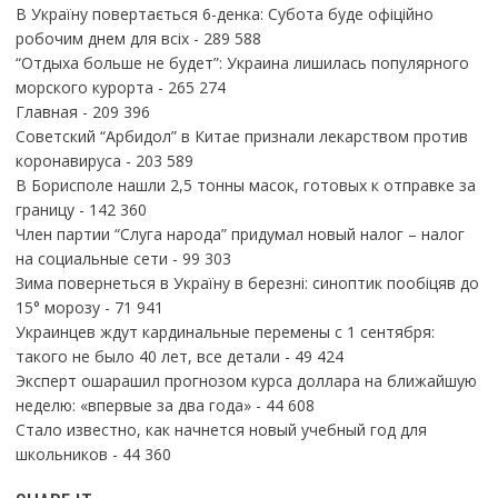
В Україну повертається 6-денка: Субота буде офіційно
робочим днем для всіх
- 289 588
“Отдыха больше не будет”: Украина лишилась популярного
морского курорта
- 265 274
Главная
- 209 396
Советский “Арбидол” в Китае признали лекарством против
коронавируса
- 203 589
В Борисполе нашли 2,5 тонны масок, готовых к отправке за
границу
- 142 360
Член партии “Слуга народа” придумал новый налог – налог
на социальные сети
- 99 303
Зима повернеться в Україну в березні: синоптик пообіцяв до
15° морозу
- 71 941
Украинцев ждут кардинальные перемены с 1 сентября:
такого не было 40 лет, все детали
- 49 424
Эксперт ошарашил прогнозом курса доллара на ближайшую
неделю: «впервые за два года»
- 44 608
Стало известно, как начнется новый учебный год для
школьников
- 44 360