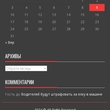
k
и
1
2
ся
3
4
5
6
7
8
9
10
11
12
13
14
15
16
17
18
19
20
21
22
23
24
25
26
27
28
29
30
31
« Вер
АРХИВЫ
Архивы
КОММЕНТАРИИ
Гость
до
Водителей будут штрафовать за елку в машине
2024 © All Right Reserved