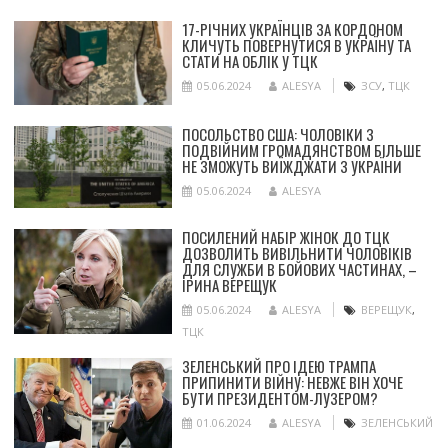
17-РІЧНИХ УКРАЇНЦІВ ЗА КОРДОНОМ
КЛИЧУТЬ ПОВЕРНУТИСЯ В УКРАЇНУ ТА
СТАТИ НА ОБЛІК У ТЦК
05.06.2024
ALESYA
ЗСУ
,
ТЦК
ПОСОЛЬСТВО США: ЧОЛОВІКИ З
ПОДВІЙНИМ ГРОМАДЯНСТВОМ БІЛЬШЕ
НЕ ЗМОЖУТЬ ВИЇЖДЖАТИ З УКРАЇНИ
05.06.2024
ALESYA
ПОСИЛЕНИЙ НАБІР ЖІНОК ДО ТЦК
ДОЗВОЛИТЬ ВИВІЛЬНИТИ ЧОЛОВІКІВ
ДЛЯ СЛУЖБИ В БОЙОВИХ ЧАСТИНАХ, –
ІРИНА ВЕРЕЩУК
05.06.2024
ALESYA
ВЕРЕЩУК
,
ТЦК
ЗЕЛЕНСЬКИЙ ПРО ІДЕЮ ТРАМПА
ПРИПИНИТИ ВІЙНУ: НЕВЖЕ ВІН ХОЧЕ
БУТИ ПРЕЗИДЕНТОМ-ЛУЗЕРОМ?
01.06.2024
ALESYA
ЗЕЛЕНСЬКИЙ