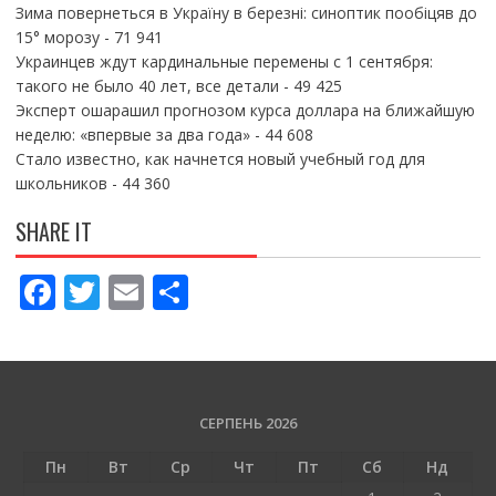
Зима повернеться в Україну в березні: синоптик пообіцяв до
15° морозу
- 71 941
Украинцев ждут кардинальные перемены с 1 сентября:
такого не было 40 лет, все детали
- 49 425
Эксперт ошарашил прогнозом курса доллара на ближайшую
неделю: «впервые за два года»
- 44 608
Стало известно, как начнется новый учебный год для
школьников
- 44 360
SHARE IT
F
T
E
П
ac
w
m
о
e
itt
ai
ді
b
er
l
л
o
и
СЕРПЕНЬ 2026
o
т
Пн
Вт
Ср
Чт
Пт
Сб
Нд