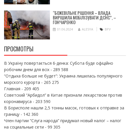
“БОЖЕВІЛЬНЕ РІШЕННЯ – ВЛАДА
ВИРІШИЛА МОБІЛІЗУВАТИ ДСНС”, –
ГОНЧАРЕНКО
01.06.2024
ALESYA
ВРУ
ПРОСМОТРЫ
В Україну повертається 6-денка: Субота буде офіційно
робочим днем для всіх
- 289 588
“Отдыха больше не будет”: Украина лишилась популярного
морского курорта
- 265 275
Главная
- 209 405
Советский “Арбидол” в Китае признали лекарством против
коронавируса
- 203 590
В Борисполе нашли 2,5 тонны масок, готовых к отправке за
границу
- 142 360
Член партии “Слуга народа” придумал новый налог – налог
на социальные сети
- 99 305