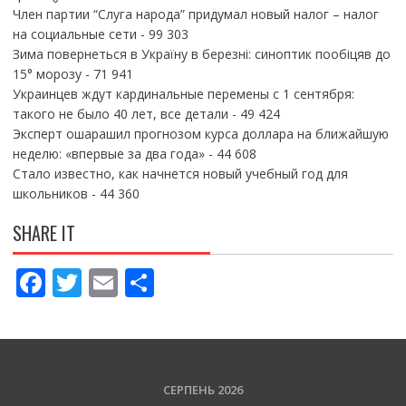
Член партии “Слуга народа” придумал новый налог – налог
на социальные сети
- 99 303
Зима повернеться в Україну в березні: синоптик пообіцяв до
15° морозу
- 71 941
Украинцев ждут кардинальные перемены с 1 сентября:
такого не было 40 лет, все детали
- 49 424
Эксперт ошарашил прогнозом курса доллара на ближайшую
неделю: «впервые за два года»
- 44 608
Стало известно, как начнется новый учебный год для
школьников
- 44 360
SHARE IT
F
T
E
П
ac
w
m
о
e
itt
ai
ді
b
er
l
л
o
и
СЕРПЕНЬ 2026