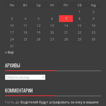
o
т
Пн
Вт
Ср
Чт
Пт
Сб
Нд
k
и
1
2
ся
3
4
5
6
7
8
9
10
11
12
13
14
15
16
17
18
19
20
21
22
23
24
25
26
27
28
29
30
31
« Вер
АРХИВЫ
Архивы
КОММЕНТАРИИ
Гость
до
Водителей будут штрафовать за елку в машине