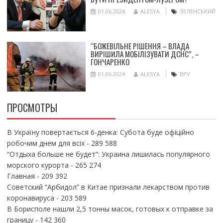
01.06.2024
ALESYA
ЗЕЛЕНСЬКИЙ
“БОЖЕВІЛЬНЕ РІШЕННЯ – ВЛАДА
ВИРІШИЛА МОБІЛІЗУВАТИ ДСНС”, –
ГОНЧАРЕНКО
01.06.2024
ALESYA
ВРУ
ПРОСМОТРЫ
В Україну повертається 6-денка: Субота буде офіційно
робочим днем для всіх
- 289 588
“Отдыха больше не будет”: Украина лишилась популярного
морского курорта
- 265 274
Главная
- 209 392
Советский “Арбидол” в Китае признали лекарством против
коронавируса
- 203 589
В Борисполе нашли 2,5 тонны масок, готовых к отправке за
границу
- 142 360