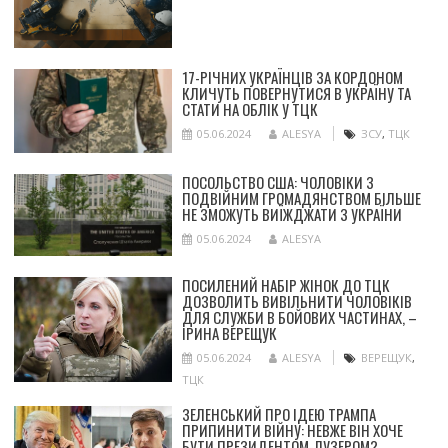
17-РІЧНИХ УКРАЇНЦІВ ЗА КОРДОНОМ
КЛИЧУТЬ ПОВЕРНУТИСЯ В УКРАЇНУ ТА
СТАТИ НА ОБЛІК У ТЦК
05.06.2024
ALESYA
ЗСУ
,
ТЦК
ПОСОЛЬСТВО США: ЧОЛОВІКИ З
ПОДВІЙНИМ ГРОМАДЯНСТВОМ БІЛЬШЕ
НЕ ЗМОЖУТЬ ВИЇЖДЖАТИ З УКРАЇНИ
05.06.2024
ALESYA
ПОСИЛЕНИЙ НАБІР ЖІНОК ДО ТЦК
ДОЗВОЛИТЬ ВИВІЛЬНИТИ ЧОЛОВІКІВ
ДЛЯ СЛУЖБИ В БОЙОВИХ ЧАСТИНАХ, –
ІРИНА ВЕРЕЩУК
05.06.2024
ALESYA
ВЕРЕЩУК
,
ТЦК
ЗЕЛЕНСЬКИЙ ПРО ІДЕЮ ТРАМПА
ПРИПИНИТИ ВІЙНУ: НЕВЖЕ ВІН ХОЧЕ
БУТИ ПРЕЗИДЕНТОМ-ЛУЗЕРОМ?