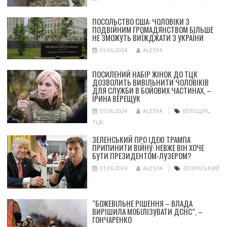
ПОСОЛЬСТВО США: ЧОЛОВІКИ З
ПОДВІЙНИМ ГРОМАДЯНСТВОМ БІЛЬШЕ
НЕ ЗМОЖУТЬ ВИЇЖДЖАТИ З УКРАЇНИ
05.06.2024
ALESYA
ПОСИЛЕНИЙ НАБІР ЖІНОК ДО ТЦК
ДОЗВОЛИТЬ ВИВІЛЬНИТИ ЧОЛОВІКІВ
ДЛЯ СЛУЖБИ В БОЙОВИХ ЧАСТИНАХ, –
ІРИНА ВЕРЕЩУК
05.06.2024
ALESYA
ВЕРЕЩУК
,
ТЦК
ЗЕЛЕНСЬКИЙ ПРО ІДЕЮ ТРАМПА
ПРИПИНИТИ ВІЙНУ: НЕВЖЕ ВІН ХОЧЕ
БУТИ ПРЕЗИДЕНТОМ-ЛУЗЕРОМ?
01.06.2024
ALESYA
ЗЕЛЕНСЬКИЙ
“БОЖЕВІЛЬНЕ РІШЕННЯ – ВЛАДА
ВИРІШИЛА МОБІЛІЗУВАТИ ДСНС”, –
ГОНЧАРЕНКО