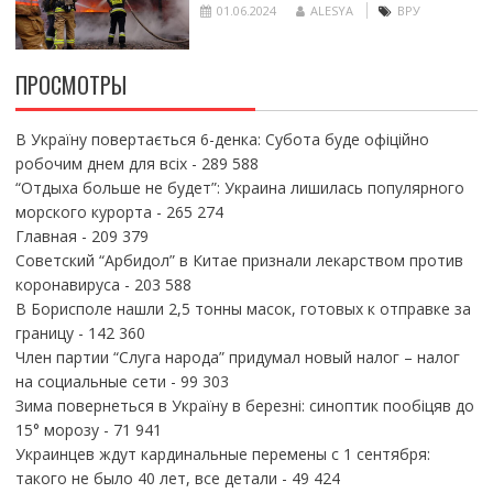
01.06.2024
ALESYA
ВРУ
ПРОСМОТРЫ
В Україну повертається 6-денка: Субота буде офіційно
робочим днем для всіх
- 289 588
“Отдыха больше не будет”: Украина лишилась популярного
морского курорта
- 265 274
Главная
- 209 379
Советский “Арбидол” в Китае признали лекарством против
коронавируса
- 203 588
В Борисполе нашли 2,5 тонны масок, готовых к отправке за
границу
- 142 360
Член партии “Слуга народа” придумал новый налог – налог
на социальные сети
- 99 303
Зима повернеться в Україну в березні: синоптик пообіцяв до
15° морозу
- 71 941
Украинцев ждут кардинальные перемены с 1 сентября:
такого не было 40 лет, все детали
- 49 424