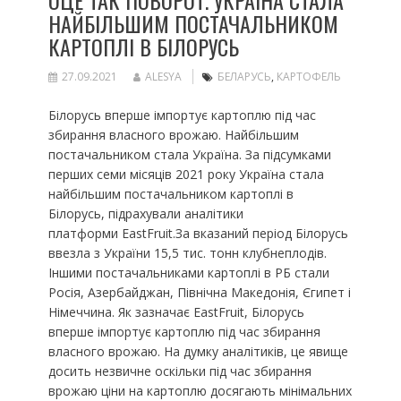
ОЦЕ ТАК ПОВОРОТ. УКРАЇНА СТАЛА
НАЙБІЛЬШИМ ПОСТАЧАЛЬНИКОМ
КАРТОПЛІ В БІЛОРУСЬ
27.09.2021
ALESYA
БЕЛАРУСЬ
,
КАРТОФЕЛЬ
Білорусь вперше імпортує картоплю під час
збирання власного врожаю. Найбільшим
постачальником стала Україна. За підсумками
перших семи місяців 2021 року Україна стала
найбільшим постачальником картоплі в
Білорусь, підрахували аналітики
платформи EastFruit.За вказаний період Білорусь
ввезла з України 15,5 тис. тонн клубнеплодів.
Іншими постачальниками картоплі в РБ стали
Росія, Азербайджан, Північна Македонія, Єгипет і
Німеччина. Як зазначає EastFruit, Білорусь
вперше імпортує картоплю під час збирання
власного врожаю. На думку аналітиків, це явище
досить незвичне оскільки під час збирання
врожаю ціни на картоплю досягають мінімальних