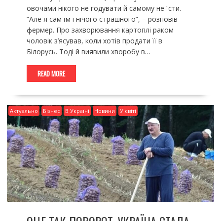
овочами нікого не годувати й самому не їсти.
“Але я сам їм і нічого страшного”, – розповів
фермер. Про захворювання картоплі раком
чоловік з’ясував, коли хотів продати її в
Білорусь. Тоді й виявили хворобу в…
READ MORE
Актуально
Бізнес
В Україні
Новини
У світі