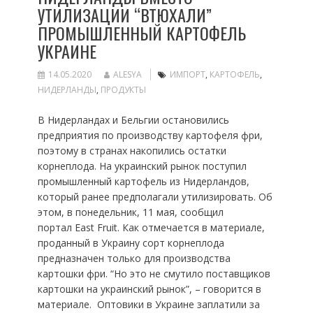
УТИЛИЗАЦИИ “ВТЮХАЛИ”
ПРОМЫШЛЕННЫЙ КАРТОФЕЛЬ
УКРАИНЕ
14.05.2020
ALESYA
ИМПОРТ
,
КАРТОФЕЛЬ
,
НИДЕРЛАНДЫ
,
ПРОДУКТЫ
В Нидерландах и Бельгии остановились
предприятия по производству картофеля фри,
поэтому в странах накопились остатки
корнеплода. На украинский рынок поступил
промышленный картофель из Нидерландов,
который ранее предполагали утилизировать. Об
этом, в понедельник, 11 мая, сообщил
портал East Fruit. Как отмечается в материале,
проданный в Украину сорт корнеплода
предназначен только для производства
картошки фри. “Но это не смутило поставщиков
картошки на украинский рынок”, – говорится в
материале. Оптовики в Украине заплатили за