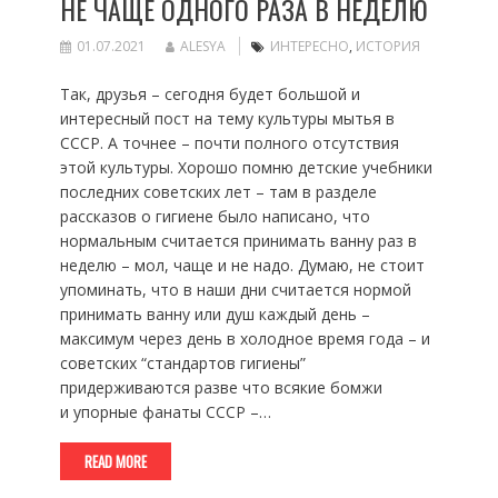
НЕ ЧАЩЕ ОДНОГО РАЗА В НЕДЕЛЮ
01.07.2021
ALESYA
ИНТЕРЕСНО
,
ИСТОРИЯ
Так, друзья – сегодня будет большой и
интересный пост на тему культуры мытья в
СССР. А точнее – почти полного отсутствия
этой культуры. Хорошо помню детские учебники
последних советских лет – там в разделе
рассказов о гигиене было написано, что
нормальным считается принимать ванну раз в
неделю – мол, чаще и не надо. Думаю, не стоит
упоминать, что в наши дни считается нормой
принимать ванну или душ каждый день –
максимум через день в холодное время года – и
советских “стандартов гигиены”
придерживаются разве что всякие бомжи
и упорные фанаты СССР –…
READ MORE