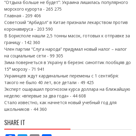
“Отдыха больше не будет”: Украина лишилась популярного
морского курорта
- 265 275
Главная
- 209 406
Советский “Арбидол” в Китае признали лекарством против
коронавируса
- 203 590
В Борисполе нашли 2,5 тонны масок, готовых к отправке за
границу
- 142 360
Член партии “Слуга народа” придумал новый налог – налог
на социальные сети
- 99 305
Зима повернеться в Україну в березні: синоптик пообіцяв до
15° морозу
- 71 941
Украинцев ждут кардинальные перемены с 1 сентября:
такого не было 40 лет, все детали
- 49 425
Эксперт ошарашил прогнозом курса доллара на ближайшую
неделю: «впервые за два года»
- 44 608
Стало известно, как начнется новый учебный год для
школьников
- 44 360
SHARE IT