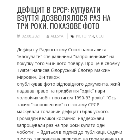
ДЕФІЦИТ В СРСР: КУПУВАТИ
ВЗУТТЯ ДОЗВОЛЯЛОСЯ РАЗ НА
ТРИ РОКИ. ПОКАЗОВЕ ФОТО
02.08.2021
ALESYA
ИСТОРИЯ
,
СССР
Дефіцит у Радянському Союзі намагалися
“маскувати” спеціальними “запрошеннями” на
покупку того чи іншого товару. Про це в своєму
Twitter написав білоруський блогер Максим
Мирович. Він також
опублікував фото відповідного документа, який
надавав право на придбання “однієї пари
чоловічих чобіт протягом 1990-93 років”. “Ось
таким “запрошенням” в пізньому СРСР
маскували товарний дефіцит і брак усього.
Громадян великої космічної наддержави
запрошували раз на три роки купити одні
чоботи”, – йдеться в підписі до публікації. Судячи
з фото, запрошення виписано на громадянина на