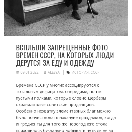
ВСПЛЫЛИ ЗАПРЕЩЕННЫЕ ФОТО
ВРЕМЕН СССР, НА КОТОРЫХ ЛЮДИ
ДЕРУТСЯ ЗА ЕДУ И ОДЕЖДУ
09.01.2022
ALESYA
ИСТОРИЯ
,
СССР
Времена СССР у многих ассоциируются с
тотальным дефицитом, очередями, почти
пустыми полками, которые словно Церберы
охраняли злые советские продавщицы.
Особенно нехватку элементарных благ можно
было почувствовать накануне праздников, когда
ингредиенты для того же новогоднего стола
приходилось буквально добывать чуть ли не за