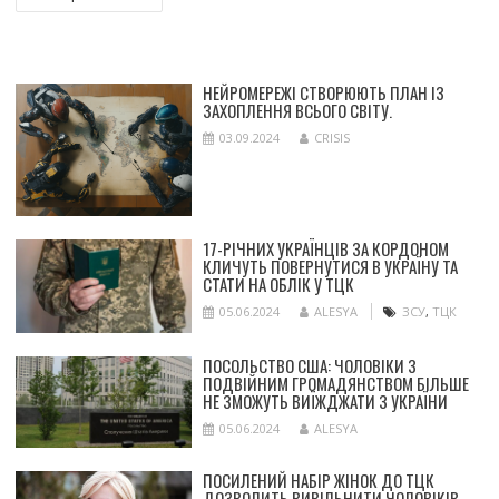
ЗА
ЗАПИСАМИ
НЕЙРОМЕРЕЖІ СТВОРЮЮТЬ ПЛАН ІЗ
ЗАХОПЛЕННЯ ВСЬОГО СВІТУ.
03.09.2024
CRISIS
17-РІЧНИХ УКРАЇНЦІВ ЗА КОРДОНОМ
КЛИЧУТЬ ПОВЕРНУТИСЯ В УКРАЇНУ ТА
СТАТИ НА ОБЛІК У ТЦК
05.06.2024
ALESYA
ЗСУ
,
ТЦК
ПОСОЛЬСТВО США: ЧОЛОВІКИ З
ПОДВІЙНИМ ГРОМАДЯНСТВОМ БІЛЬШЕ
НЕ ЗМОЖУТЬ ВИЇЖДЖАТИ З УКРАЇНИ
05.06.2024
ALESYA
ПОСИЛЕНИЙ НАБІР ЖІНОК ДО ТЦК
ДОЗВОЛИТЬ ВИВІЛЬНИТИ ЧОЛОВІКІВ