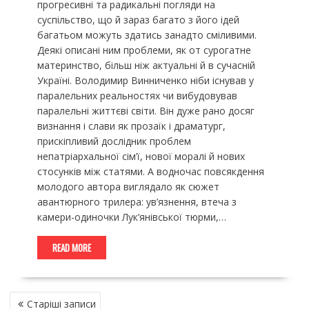
прогресивні та радикальні погляди на
суспільство, що й зараз багато з його ідей
багатьом можуть здатись занадто сміливими.
Деякі описані ним проблеми, як от сурогатне
материнство, більш ніж актуальні й в сучасній
Україні. Володимир Винниченко ніби існував у
паралельних реальностях чи вибудовував
паралельні життєві світи. Він дуже рано досяг
визнання і слави як прозаїк і драматург,
прискіпливий дослідник проблем
непатріархальної сім’ї, нової моралі й нових
стосунків між статями. А водночас повсякдення
молодого автора виглядало як сюжет
авантюрного трилера: ув’язнення, втеча з
камери-одиночки Лук’янівської тюрми,…
READ MORE
НАВІГАЦІЯ
Старіші записи