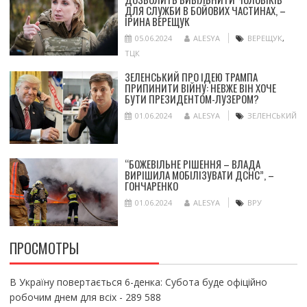
ДЛЯ СЛУЖБИ В БОЙОВИХ ЧАСТИНАХ, –
ІРИНА ВЕРЕЩУК
05.06.2024
ALESYA
ВЕРЕЩУК
,
ТЦК
ЗЕЛЕНСЬКИЙ ПРО ІДЕЮ ТРАМПА
ПРИПИНИТИ ВІЙНУ: НЕВЖЕ ВІН ХОЧЕ
БУТИ ПРЕЗИДЕНТОМ-ЛУЗЕРОМ?
01.06.2024
ALESYA
ЗЕЛЕНСЬКИЙ
“БОЖЕВІЛЬНЕ РІШЕННЯ – ВЛАДА
ВИРІШИЛА МОБІЛІЗУВАТИ ДСНС”, –
ГОНЧАРЕНКО
01.06.2024
ALESYA
ВРУ
ПРОСМОТРЫ
В Україну повертається 6-денка: Субота буде офіційно
робочим днем для всіх
- 289 588