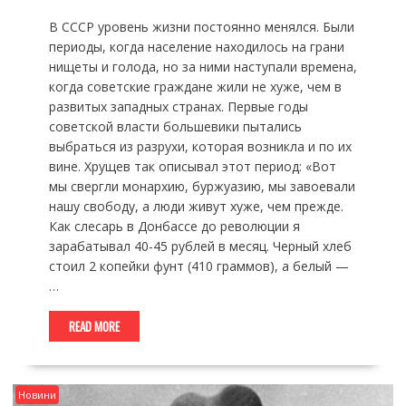
В СССР уровень жизни постоянно менялся. Были
периоды, когда население находилось на грани
нищеты и голода, но за ними наступали времена,
когда советские граждане жили не хуже, чем в
развитых западных странах. Первые годы
советской власти большевики пытались
выбраться из разрухи, которая возникла и по их
вине. Хрущев так описывал этот период: «Вот
мы свергли монархию, буржуазию, мы завоевали
нашу свободу, а люди живут хуже, чем прежде.
Как слесарь в Донбассе до революции я
зарабатывал 40-45 рублей в месяц. Черный хлеб
стоил 2 копейки фунт (410 граммов), а белый —
…
READ MORE
Новини