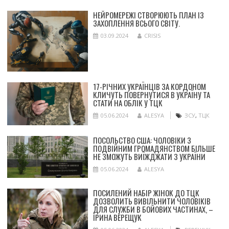
НЕЙРОМЕРЕЖІ СТВОРЮЮТЬ ПЛАН ІЗ
ЗАХОПЛЕННЯ ВСЬОГО СВІТУ.
03.09.2024
CRISIS
17-РІЧНИХ УКРАЇНЦІВ ЗА КОРДОНОМ
КЛИЧУТЬ ПОВЕРНУТИСЯ В УКРАЇНУ ТА
СТАТИ НА ОБЛІК У ТЦК
05.06.2024
ALESYA
ЗСУ
,
ТЦК
ПОСОЛЬСТВО США: ЧОЛОВІКИ З
ПОДВІЙНИМ ГРОМАДЯНСТВОМ БІЛЬШЕ
НЕ ЗМОЖУТЬ ВИЇЖДЖАТИ З УКРАЇНИ
05.06.2024
ALESYA
ПОСИЛЕНИЙ НАБІР ЖІНОК ДО ТЦК
ДОЗВОЛИТЬ ВИВІЛЬНИТИ ЧОЛОВІКІВ
ДЛЯ СЛУЖБИ В БОЙОВИХ ЧАСТИНАХ, –
ІРИНА ВЕРЕЩУК