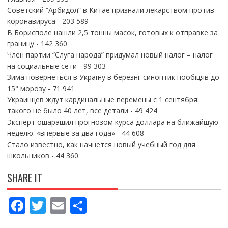
Советский “Арбидол” в Китае признали лекарством против
коронавируса
- 203 589
В Борисполе нашли 2,5 тонны масок, готовых к отправке за
границу
- 142 360
Член партии “Слуга народа” придумал новый налог – налог
на социальные сети
- 99 303
Зима повернеться в Україну в березні: синоптик пообіцяв до
15° морозу
- 71 941
Украинцев ждут кардинальные перемены с 1 сентября:
такого не было 40 лет, все детали
- 49 424
Эксперт ошарашил прогнозом курса доллара на ближайшую
неделю: «впервые за два года»
- 44 608
Стало известно, как начнется новый учебный год для
школьников
- 44 360
SHARE IT
F
T
E
П
ac
w
m
о