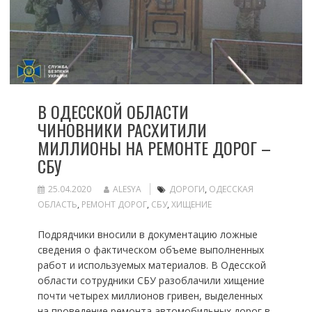
В ОДЕССКОЙ ОБЛАСТИ
ЧИНОВНИКИ РАСХИТИЛИ
МИЛЛИОНЫ НА РЕМОНТЕ ДОРОГ –
СБУ
25.04.2020
ALESYA
ДОРОГИ
,
ОДЕССКАЯ
ОБЛАСТЬ
,
РЕМОНТ ДОРОГ
,
СБУ
,
ХИЩЕНИЕ
Подрядчики вносили в документацию ложные
сведения о фактическом объеме выполненных
работ и используемых материалов. В Одесской
области сотрудники СБУ разоблачили хищение
почти четырех миллионов гривен, выделенных
на проведение ремонта автомобильных дорог в