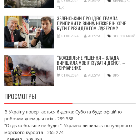
05.06.2024
ALESYA
ВЕРЕЩУК
,
ТЦК
ЗЕЛЕНСЬКИЙ ПРО ІДЕЮ ТРАМПА
ПРИПИНИТИ ВІЙНУ: НЕВЖЕ ВІН ХОЧЕ
БУТИ ПРЕЗИДЕНТОМ-ЛУЗЕРОМ?
01.06.2024
ALESYA
ЗЕЛЕНСЬКИЙ
“БОЖЕВІЛЬНЕ РІШЕННЯ – ВЛАДА
ВИРІШИЛА МОБІЛІЗУВАТИ ДСНС”, –
ГОНЧАРЕНКО
01.06.2024
ALESYA
ВРУ
ПРОСМОТРЫ
В Україну повертається 6-денка: Субота буде офіційно
робочим днем для всіх
- 289 588
“Отдыха больше не будет”: Украина лишилась популярного
морского курорта
- 265 274
Главная
- 209 393