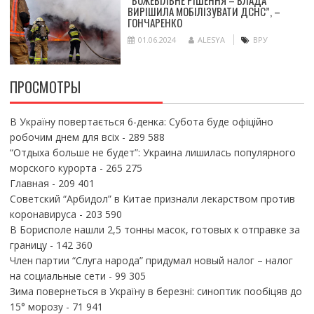
“БОЖЕВІЛЬНЕ РІШЕННЯ – ВЛАДА
ВИРІШИЛА МОБІЛІЗУВАТИ ДСНС”, –
ГОНЧАРЕНКО
01.06.2024
ALESYA
ВРУ
ПРОСМОТРЫ
В Україну повертається 6-денка: Субота буде офіційно
робочим днем для всіх
- 289 588
“Отдыха больше не будет”: Украина лишилась популярного
морского курорта
- 265 275
Главная
- 209 401
Советский “Арбидол” в Китае признали лекарством против
коронавируса
- 203 590
В Борисполе нашли 2,5 тонны масок, готовых к отправке за
границу
- 142 360
Член партии “Слуга народа” придумал новый налог – налог
на социальные сети
- 99 305
Зима повернеться в Україну в березні: синоптик пообіцяв до
15° морозу
- 71 941