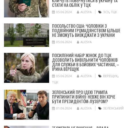
КЛИЧУТЬ ПОВЕРНУТИСЯ В УКРАЇНУ ТА
СТАТИ НА ОБЛІК У ТЦК
05.06.2024
ALESYA
ЗСУ
,
ТЦК
ПОСОЛЬСТВО США: ЧОЛОВІКИ З
ПОДВІЙНИМ ГРОМАДЯНСТВОМ БІЛЬШЕ
НЕ ЗМОЖУТЬ ВИЇЖДЖАТИ З УКРАЇНИ
05.06.2024
ALESYA
ПОСИЛЕНИЙ НАБІР ЖІНОК ДО ТЦК
ДОЗВОЛИТЬ ВИВІЛЬНИТИ ЧОЛОВІКІВ
ДЛЯ СЛУЖБИ В БОЙОВИХ ЧАСТИНАХ, –
ІРИНА ВЕРЕЩУК
05.06.2024
ALESYA
ВЕРЕЩУК
,
ТЦК
ЗЕЛЕНСЬКИЙ ПРО ІДЕЮ ТРАМПА
ПРИПИНИТИ ВІЙНУ: НЕВЖЕ ВІН ХОЧЕ
БУТИ ПРЕЗИДЕНТОМ-ЛУЗЕРОМ?
01.06.2024
ALESYA
ЗЕЛЕНСЬКИЙ