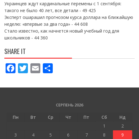
Украинцев ждут кардинальные перемены с 1 сентября:
такого не было 40 лет, все детали
- 49 425
Эксперт ошарашил прогнозом курса доллара на ближайшую
неделю: «впервые за два года»
- 44 608
Стало известно, как начнется новый учебный год для
школьников
- 44 360
SHARE IT
F
T
E
П
ac
w
m
о
e
itt
ai
ді
b
er
l
л
o
и
СЕРПЕНЬ 2026
o
т
Пн
Вт
Ср
Чт
Пт
Сб
Нд
k
и
1
2
ся
3
4
5
6
7
8
9