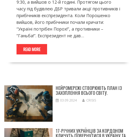
9:30, а вийшов о 12-й годині. Протягом цього
часу під будівлею ДБР тривали акції противників і
прибічників експрезидента. Коли Порошенко
вийшов, його прибічники почали кричати:
“Україні потрібен Порох!”, а противники –
“Ганьба!”. Експрезидент не дав…
READ MORE
НЕЙРОМЕРЕЖІ СТВОРЮЮТЬ ПЛАН ІЗ
ЗАХОПЛЕННЯ ВСЬОГО СВІТУ.
03.09.2024
CRISIS
17-РІЧНИХ УКРАЇНЦІВ ЗА КОРДОНОМ
КЛИЧУТЬ ПОВЕРНУТИСЯ В УКРАЇНУ ТА