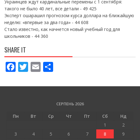
Украинцев ждут кардинальные перемены с 1 сентября:
такого не было 40 лет, все детали
- 49 425
Эксперт ошарашил прогнозом курса доллара на ближайшую
неделю: «впервые за два года»
- 44 608
Стало известно, как начнется новый учебный год для
школьников
- 44 360
SHARE IT
F
T
E
П
ac
w
m
о
e
itt
ai
ді
b
er
l
л
o
и
СЕРПЕНЬ 2026
o
т
Пн
Вт
Ср
Чт
Пт
Сб
Нд
k
и
1
2
ся
3
4
5
6
7
8
9