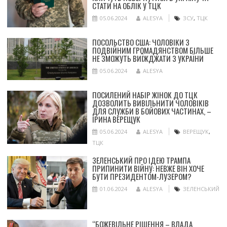
СТАТИ НА ОБЛІК У ТЦК
05.06.2024
ALESYA
ЗСУ
,
ТЦК
ПОСОЛЬСТВО США: ЧОЛОВІКИ З
ПОДВІЙНИМ ГРОМАДЯНСТВОМ БІЛЬШЕ
НЕ ЗМОЖУТЬ ВИЇЖДЖАТИ З УКРАЇНИ
05.06.2024
ALESYA
ПОСИЛЕНИЙ НАБІР ЖІНОК ДО ТЦК
ДОЗВОЛИТЬ ВИВІЛЬНИТИ ЧОЛОВІКІВ
ДЛЯ СЛУЖБИ В БОЙОВИХ ЧАСТИНАХ, –
ІРИНА ВЕРЕЩУК
05.06.2024
ALESYA
ВЕРЕЩУК
,
ТЦК
ЗЕЛЕНСЬКИЙ ПРО ІДЕЮ ТРАМПА
ПРИПИНИТИ ВІЙНУ: НЕВЖЕ ВІН ХОЧЕ
БУТИ ПРЕЗИДЕНТОМ-ЛУЗЕРОМ?
01.06.2024
ALESYA
ЗЕЛЕНСЬКИЙ
“БОЖЕВІЛЬНЕ РІШЕННЯ – ВЛАДА