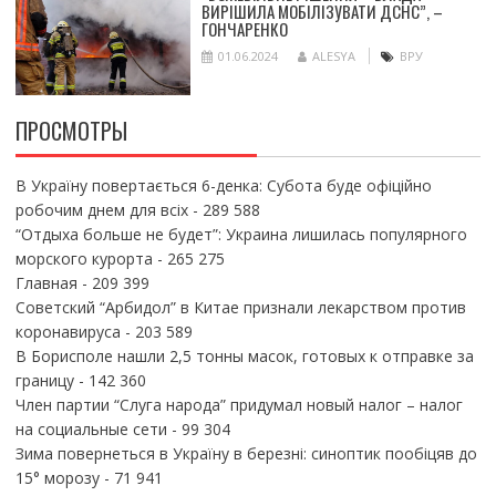
ВИРІШИЛА МОБІЛІЗУВАТИ ДСНС”, –
ГОНЧАРЕНКО
01.06.2024
ALESYA
ВРУ
ПРОСМОТРЫ
В Україну повертається 6-денка: Субота буде офіційно
робочим днем для всіх
- 289 588
“Отдыха больше не будет”: Украина лишилась популярного
морского курорта
- 265 275
Главная
- 209 399
Советский “Арбидол” в Китае признали лекарством против
коронавируса
- 203 589
В Борисполе нашли 2,5 тонны масок, готовых к отправке за
границу
- 142 360
Член партии “Слуга народа” придумал новый налог – налог
на социальные сети
- 99 304
Зима повернеться в Україну в березні: синоптик пообіцяв до
15° морозу
- 71 941