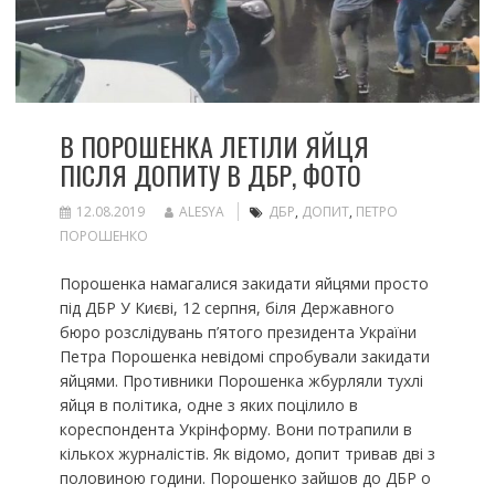
В ПОРОШЕНКА ЛЕТІЛИ ЯЙЦЯ
ПІСЛЯ ДОПИТУ В ДБР, ФОТО
12.08.2019
ALESYA
ДБР
,
ДОПИТ
,
ПЕТРО
ПОРОШЕНКО
Порошенка намагалися закидати яйцями просто
під ДБР У Києві, 12 серпня, біля Державного
бюро розслідувань п’ятого президента України
Петра Порошенка невідомі спробували закидати
яйцями. Противники Порошенка жбурляли тухлі
яйця в політика, одне з яких поцілило в
кореспондента Укрінформу. Вони потрапили в
кількох журналістів. Як відомо, допит тривав дві з
половиною години. Порошенко зайшов до ДБР о