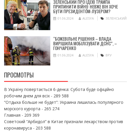
ЗЕЛЕНСЬКИЙ ПРО ІДЕЮ ТРАМПА
ПРИПИНИТИ ВІЙНУ: НЕВЖЕ ВІН ХОЧЕ
БУТИ ПРЕЗИДЕНТОМ-ЛУЗЕРОМ?
01.06.2024
ALESYA
ЗЕЛЕНСЬКИЙ
“БОЖЕВІЛЬНЕ РІШЕННЯ – ВЛАДА
ВИРІШИЛА МОБІЛІЗУВАТИ ДСНС”, –
ГОНЧАРЕНКО
01.06.2024
ALESYA
ВРУ
ПРОСМОТРЫ
В Україну повертається 6-денка: Субота буде офіційно
робочим днем для всіх
- 289 588
“Отдыха больше не будет”: Украина лишилась популярного
морского курорта
- 265 274
Главная
- 209 369
Советский “Арбидол” в Китае признали лекарством против
коронавируса
- 203 588