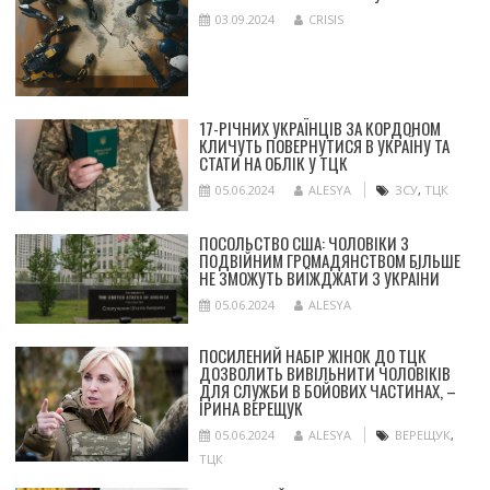
03.09.2024
CRISIS
17-РІЧНИХ УКРАЇНЦІВ ЗА КОРДОНОМ
КЛИЧУТЬ ПОВЕРНУТИСЯ В УКРАЇНУ ТА
СТАТИ НА ОБЛІК У ТЦК
05.06.2024
ALESYA
ЗСУ
,
ТЦК
ПОСОЛЬСТВО США: ЧОЛОВІКИ З
ПОДВІЙНИМ ГРОМАДЯНСТВОМ БІЛЬШЕ
НЕ ЗМОЖУТЬ ВИЇЖДЖАТИ З УКРАЇНИ
05.06.2024
ALESYA
ПОСИЛЕНИЙ НАБІР ЖІНОК ДО ТЦК
ДОЗВОЛИТЬ ВИВІЛЬНИТИ ЧОЛОВІКІВ
ДЛЯ СЛУЖБИ В БОЙОВИХ ЧАСТИНАХ, –
ІРИНА ВЕРЕЩУК
05.06.2024
ALESYA
ВЕРЕЩУК
,
ТЦК