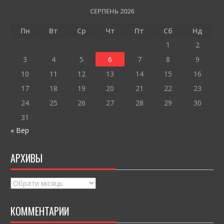
o
и
СЕРПЕНЬ 2026
o
т
Пн
Вт
Ср
Чт
Пт
Сб
Нд
k
и
1
2
ся
3
4
5
6
7
8
9
10
11
12
13
14
15
16
17
18
19
20
21
22
23
24
25
26
27
28
29
30
31
« Вер
АРХИВЫ
Архивы
КОММЕНТАРИИ