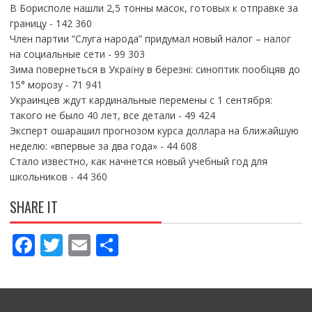
В Борисполе нашли 2,5 тонны масок, готовых к отправке за
границу
- 142 360
Член партии “Слуга народа” придумал новый налог – налог
на социальные сети
- 99 303
Зима повернеться в Україну в березні: синоптик пообіцяв до
15° морозу
- 71 941
Украинцев ждут кардинальные перемены с 1 сентября:
такого не было 40 лет, все детали
- 49 424
Эксперт ошарашил прогнозом курса доллара на ближайшую
неделю: «впервые за два года»
- 44 608
Стало известно, как начнется новый учебный год для
школьников
- 44 360
SHARE IT
F
T
E
П
ac
w
m
о
e
itt
ai
ді
b
er
l
л